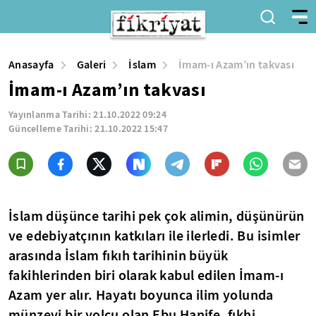
Anasayfa
Galeri
İslam
İmam-ı Azam’ın takvası
İmam-ı Azam’ın takvası
Yayınlanma Tarihi:
21.10.2022 09:24
Güncelleme Tarihi:
21.10.2022 15:47
İslam düşünce tarihi pek çok alimin, düşünürün
ve edebiyatçının katkıları ile ilerledi. Bu isimler
arasında İslam fıkıh tarihinin büyük
fakihlerinden biri olarak kabul edilen İmam-ı
Azam yer alır. Hayatı boyunca ilim yolunda
münzevi bir yolcu olan Ebu Hanife, fıkhi