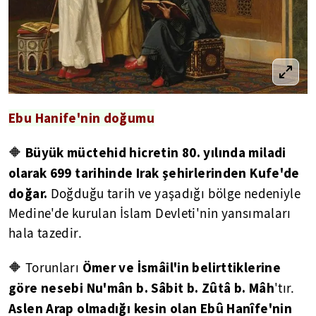
Ebu Hanife'nin doğumu
Büyük müctehid hicretin 80. yılında miladi
🔶
olarak 699 tarihinde Irak şehirlerinden Kufe'de
doğar.
Doğduğu tarih ve yaşadığı bölge nedeniyle
Medine'de kurulan İslam Devleti'nin yansımaları
hala tazedir.
Ömer ve İsmâil'in belirttiklerine
🔶 Torunları
göre nesebi Nu'mân b. Sâbit b. Zûtâ b. Mâh
'tır.
Aslen Arap olmadığı kesin olan Ebû Hanîfe'nin