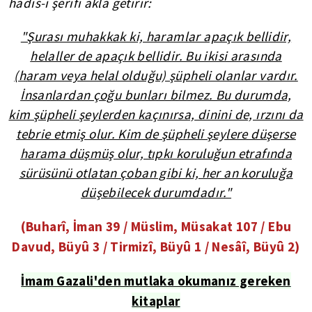
hadis-i şerifi akla getirir:
"Şurası muhakkak ki, haramlar apaçık bellidir,
helaller de apaçık bellidir. Bu ikisi arasında
(haram veya helal olduğu) şüpheli olanlar vardır.
İnsanlardan çoğu bunları bilmez. Bu durumda,
kim şüpheli şeylerden kaçınırsa, dinini de, ırzını da
tebrie etmiş olur. Kim de şüpheli şeylere düşerse
harama düşmüş olur, tıpkı koruluğun etrafında
sürüsünü otlatan çoban gibi ki, her an koruluğa
düşebilecek durumdadır."
(Buharî, İman 39 / Müslim, Müsakat 107 / Ebu
Davud, Büyû 3 / Tirmizî, Büyû 1 / Nesâî, Büyû 2)
İmam Gazali'den mutlaka okumanız gereken
kitaplar