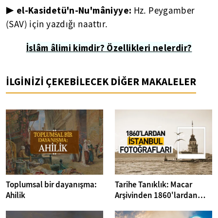
▶ el-Kasidetü'n-Nu'mâniyye:
Hz. Peygamber
(SAV) için yazdığı naattır.
İslâm âlimi kimdir? Özellikleri nelerdir?
İLGİNİZİ ÇEKEBİLECEK DİĞER MAKALELER
Toplumsal bir dayanışma:
Tarihe Tanıklık: Macar
Ahilik
Arşivinden 1860'lardan
İstanbul Fotoğrafları