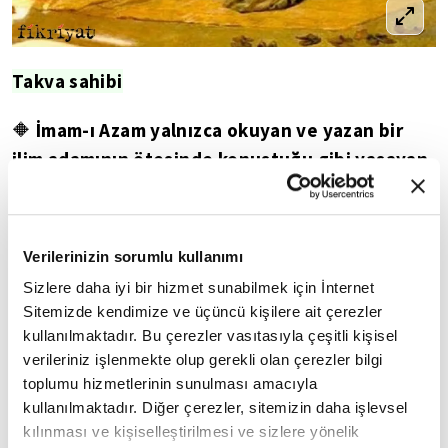
Takva sahibi
İmam-ı Azam yalnızca okuyan ve yazan bir
🔶
ilim adamının ötesinde konuştuğu gibi yaşayan
bir alim olarak tarihe geçer. İhlası, takvası ve
cömertliği ile ön plandadır.
Onun günümüze
kadar ulaşan etkisinin ilmi çalışmalarının yanında
Verilerinizin sorumlu kullanımı
takvası sebebiyle de olduğu düşünülür.
Sizlere daha iyi bir hizmet sunabilmek için İnternet
Sitemizde kendimize ve üçüncü kişilere ait çerezler
Gazali,
🔶
onun çok zengin bir tüccar olduğu halde
kullanılmaktadır. Bu çerezler vasıtasıyla çeşitli kişisel
dünya malına mesafeli duran bir isim olduğunu
verileriniz işlenmekte olup gerekli olan çerezler bilgi
söyler. Dünya-ahiret dengesi üzerine bir hayat
toplumu hizmetlerinin sunulması amacıyla
sürdüğünü anlatır.
kullanılmaktadır. Diğer çerezler, sitemizin daha işlevsel
kılınması ve kişiselleştirilmesi ve sizlere yönelik