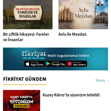
Bir çiftlik hikayesi: Fareler
Avlu ile Meydan
ve İnsanlar
Mobil Uygulamamızı İndirin
FİKRİYAT GÜNDEM
Tümü
Kuzey Kıbrıs'ta siyonizm tehdidi