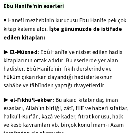
Ebu Hanife'nin eserleri
◾ Hanefi mezhebinin kurucusu Ebu Hanife pek çok
İşte günümüzde de istifade
kitap kaleme aldı.
edilen kitapları:
▶ El-Müsned:
Ebû Hanîfe'ye nisbet edilen hadis
kitaplarının ortak adıdır. Bu eserlerde yer alan
hadisler, Ebû Hanîfe'nin fıkıh derslerinde ve
hüküm çıkarırken dayandığı hadislerle onun
sahâbe ve tâbiînden yaptığı rivayetlerdir.
▶ el-Fıkhü'l-ekber:
; i
Bu akaid kitabında
man
esasları, Allah'ın birliği, zâtî, fiilî ve haberî sıfatlar,
halku'l-Kur'ân, kazâ ve kader, fıtrat konusu, halk
ve kesb kavramları vb. birçok konu İmam-ı Azam