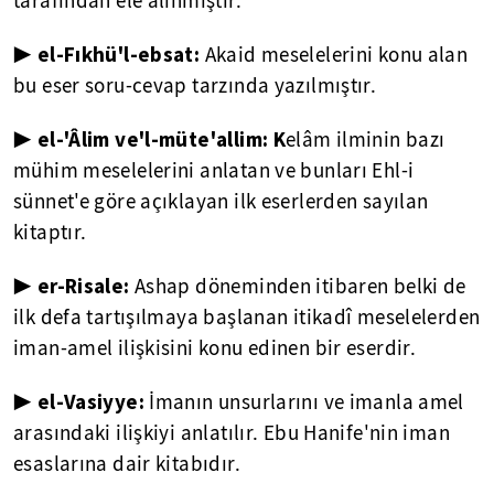
tarafından ele alınmıştır.
▶ el-Fıkhü'l-ebsat:
Akaid meselelerini konu alan
bu eser soru-cevap tarzında yazılmıştır.
▶ el-'Âlim ve'l-müte'allim: K
elâm ilminin bazı
mühim meselelerini anlatan ve bunları Ehl-i
sünnet'e göre açıklayan ilk eserlerden sayılan
kitaptır.
▶ er-Risale:
Ashap döneminden itibaren belki de
ilk defa tartışılmaya başlanan itikadî meselelerden
iman-amel ilişkisini konu edinen bir eserdir.
▶ el-Vasiyye:
İmanın unsurlarını ve imanla amel
arasındaki ilişkiyi anlatılır. Ebu Hanife'nin iman
esaslarına dair kitabıdır.