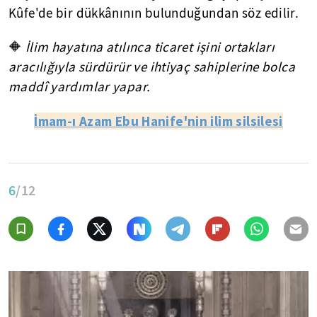
Kûfe'de bir dükkânının bulunduğundan söz edilir.
🔶
İlim hayatına atılınca ticaret işini ortakları
aracılığıyla sürdürür ve ihtiyaç sahiplerine bolca
maddî yardımlar yapar.
İmam-ı Azam Ebu Hanife'nin ilim silsilesi
6
/12