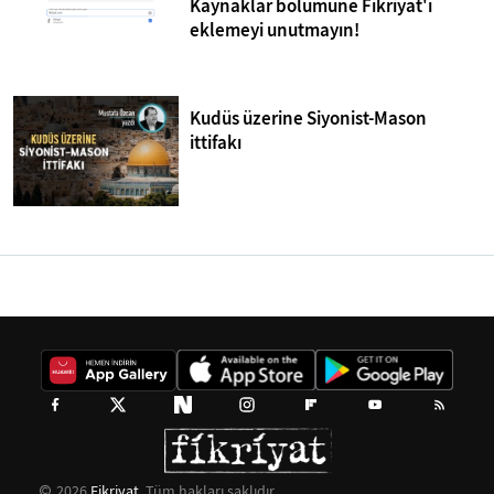
Kaynaklar bölümüne Fikriyat'ı
eklemeyi unutmayın!
Kudüs üzerine Siyonist-Mason
ittifakı
2026
Fikriyat
. Tüm hakları saklıdır.