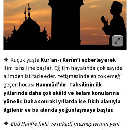
Kur'an-ı Kerîm'i ezberleyerek
🔶 Küçük yaşta
ilim tahsiline başlar. Eğitim hayatında çok sayıda
alimden istifade eder. Yetişmesinde en çok emeği
Hammâd'dır
Tahsilinin ilk
geçen hocası
.
yıllarında daha çok akâid ve kelam konularına
yönelir. Daha sonraki yıllarda ise fıkıh alanıyla
ilgilenir ve bu alanda yoğunlaşmaya başlar.
🔶
Ebû Hanîfe fıkhî ve itikadî mezheplerinin yeni