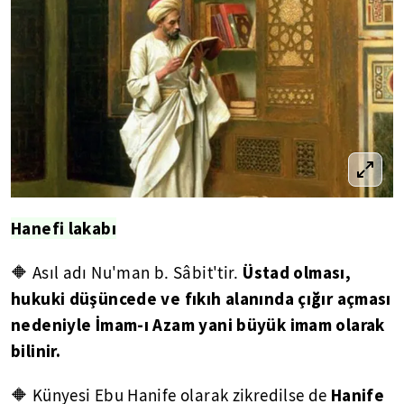
Hanefi lakabı
Üstad olması,
🔶 Asıl adı Nu'man b. Sâbit'tir.
hukuki düşüncede ve fıkıh alanında çığır açması
nedeniyle İmam-ı Azam yani büyük imam olarak
bilinir.
Hanife
🔶 Künyesi Ebu Hanife olarak zikredilse de