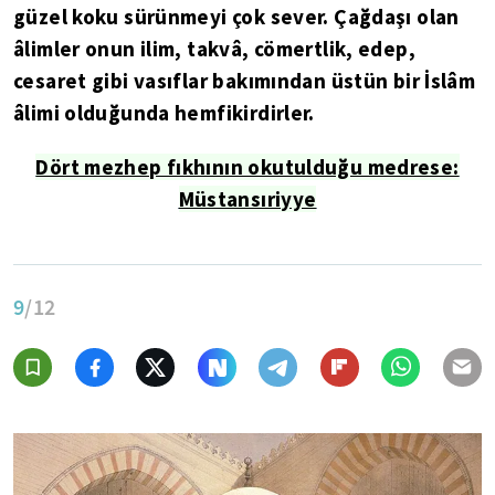
güzel koku sürünmeyi çok sever. Çağdaşı olan
âlimler onun ilim, takvâ, cömertlik, edep,
cesaret gibi vasıflar bakımından üstün bir İslâm
âlimi olduğunda hemfikirdirler.
Dört mezhep fıkhının okutulduğu medrese:
Müstansıriyye
9
/12