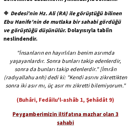
Dedesi'nin Hz. Ali (RA) ile görüştüğü bilinen
🔶
Ebu Hanife'nin de mutlaka bir sahabi gördüğü
ve görüştüğü düşünülür.
Dolayısıyla tabiîn
neslindendir.
"İnsanların en hayırlıları benim asrımda
yaşayanlardır. Sonra bunları takip edenlerdir,
sonra da bunları takip edenlerdir." [İmrân
(radıyallahu anh) dedi ki: "Kendi asrını zikrettikten
sonra iki asır mı, üç asır mı zikretti bilemiyorum."
(Buhâri, Fedâilu'l-ashâb 1, Şehâdât 9)
Peygamberimizin iltifatına mazhar olan 3
sahabi