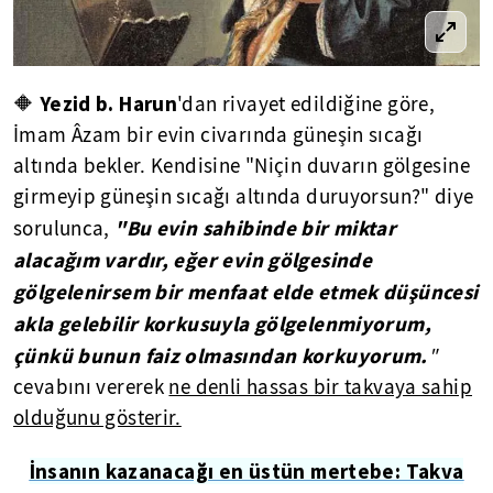
Yezid b. Harun
🔶
'dan rivayet edildiğine göre,
İmam Âzam bir evin civarında güneşin sıcağı
altında bekler. Kendisine "Niçin duvarın gölgesine
girmeyip güneşin sıcağı altında duruyorsun?" diye
"Bu evin sahibinde bir miktar
sorulunca,
alacağım vardır, eğer evin gölgesinde
gölgelenirsem bir menfaat elde etmek düşüncesi
akla gelebilir korkusuyla gölgelenmiyorum,
çünkü bunun faiz olmasından korkuyorum.
"
cevabını vererek
ne denli hassas bir takvaya sahip
olduğunu gösterir.
İnsanın kazanacağı en üstün mertebe: Takva