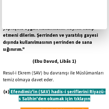
anarak şöyle dua ederdi:
"Allahım! Hamd sana mahsustur. Onu bana sen
giydirdin. Senden onu hayırlı kılmanı ve
yapılışına uygun kullanmanın hayrını nasip
etmeni dilerim. Şerrinden ve yaratılış gayesi
dışında kullanılmasının şerrinden de sana
sığınırım."
(Ebu Davud, Libâs 1)
Resul-i Ekrem (SAV) bu davranışı ile Müslümanları
temiz olmaya davet eder.
(x)
Efendimiz'in (SAV) hadis-i şeriflerini Riyazü-
s Salihin'den okumak için tıklayın