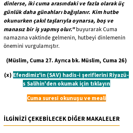
dinlerse, iki cuma arasındaki ve fazla olarak üç
günlük daha günahları bağışlanır. Kim hutbe
okunurken çakıl taşlarıyla oynarsa, boş ve
manasız bir iş yapmış olur."
buyurarak Cuma
namazına vaktinde gelmenin, hutbeyi dinlemenin
önemini vurgulamıştır.
(Müslim, Cuma 27. Ayrıca bk. Müslim, Cuma 26)
(x)
Efendimiz'in (SAV) hadis-i şeriflerini Riyazü-
s Salihin'den okumak için tıklayın
Cuma suresi okunuşu ve meali
İLGİNİZİ ÇEKEBİLECEK DİĞER MAKALELER