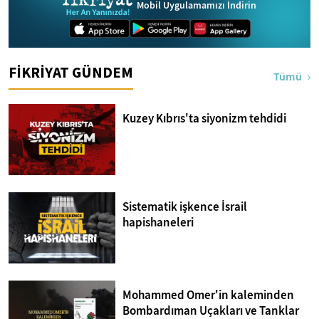
Mobil Uygulamamızı İndirin
FİKRİYAT GÜNDEM
Tümü
Kuzey Kıbrıs'ta siyonizm tehdidi
Sistematik işkence İsrail
hapishaneleri
Mohammed Omer'in kaleminden
Bombardıman Uçakları ve Tanklar