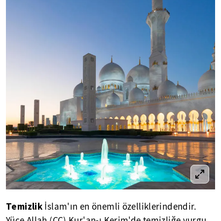
Temizlik
İslam'ın en önemli özelliklerindendir.
Yüce Allah (CC) Kur'an-ı Kerim'de temizliğe vurgu