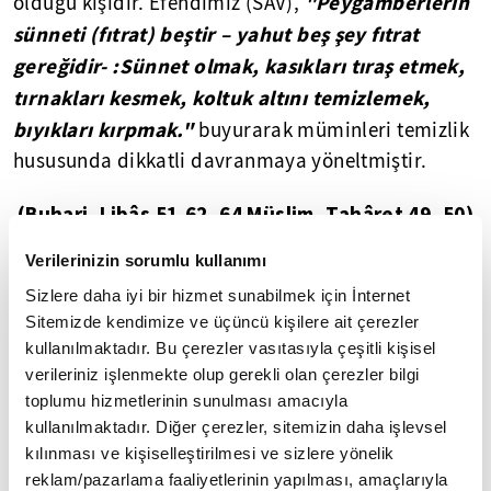
"Peygamberlerin
olduğu kişidir. Efendimiz (SAV),
sünneti (fıtrat) beştir – yahut beş şey fıtrat
gereğidir- :Sünnet olmak, kasıkları tıraş etmek,
tırnakları kesmek, koltuk altını temizlemek,
bıyıkları kırpmak."
buyurarak müminleri temizlik
hususunda dikkatli davranmaya yöneltmiştir.
(Buhari, Libâs 51,62, 64 Müslim, Tahâret 49, 50)
Verilerinizin sorumlu kullanımı
(x)
Efendimiz'in (SAV) hadis-i şeriflerini Riyazü-
Sizlere daha iyi bir hizmet sunabilmek için İnternet
s Salihin'den okumak için tıklayın
Sitemizde kendimize ve üçüncü kişilere ait çerezler
kullanılmaktadır. Bu çerezler vasıtasıyla çeşitli kişisel
Estetik bir ölçü olarak sünnet
verileriniz işlenmekte olup gerekli olan çerezler bilgi
toplumu hizmetlerinin sunulması amacıyla
kullanılmaktadır. Diğer çerezler, sitemizin daha işlevsel
kılınması ve kişiselleştirilmesi ve sizlere yönelik
4
/10
⬛ Güzel koku sürmek
reklam/pazarlama faaliyetlerinin yapılması, amaçlarıyla