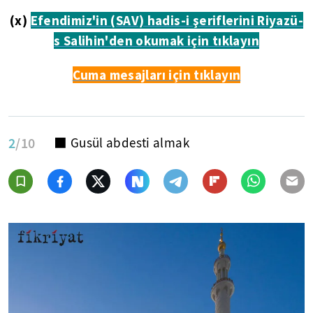
(x)
Efendimiz'in (SAV) hadis-i şeriflerini Riyazü-
s Salihin'den okumak için tıklayın
Cuma mesajları için tıklayın
2
/10
⬛ Gusül abdesti almak