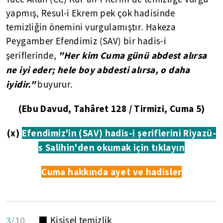
yapmış, Resul-i Ekrem pek çok hadisinde
temizliğin önemini vurgulamıştır. Hakeza
Peygamber Efendimiz (SAV) bir hadis-i
"Her kim Cuma günü abdest alırsa
şeriflerinde,
ne iyi eder; hele boy abdesti alırsa, o daha
iyidir."
buyurur.
(Ebu Davud, Tahâret 128 / Tirmizi, Cuma 5)
(x)
Efendimiz'in (SAV) hadis-i şeriflerini Riyazü-
s Salihin'den okumak için tıklayın
Cuma hakkında ayet ve hadisler
3
/10
⬛ Kişisel temizlik