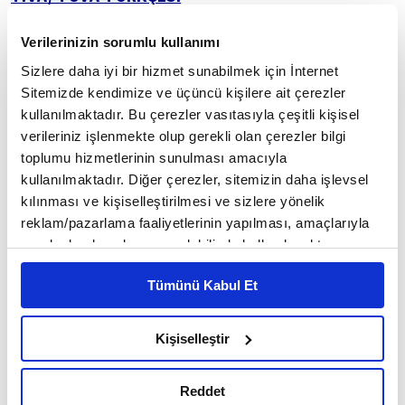
Anne-Ava/İye
Verilerinizin sorumlu kullanımı
Sizlere daha iyi bir hizmet sunabilmek için İnternet
"anne"
🔹 Dîvânu Lugâti't-Türk'te yer alan apa
Sitemizde kendimize ve üçüncü kişilere ait çerezler
"anne" ya da "nine"
sözcüğü, Türk lehçelerinde
kullanılmaktadır. Bu çerezler vasıtasıyla çeşitli kişisel
anlamında kullanılmaktadır. Kuzeydoğu Türk
verileriniz işlenmekte olup gerekli olan çerezler bilgi
toplumu hizmetlerinin sunulması amacıyla
"ava"
lehçelerinden biri olan Tuva Türkçesinde ise
kullanılmaktadır. Diğer çerezler, sitemizin daha işlevsel
veya "iye"
varlığını korumaktadır.
kılınması ve kişiselleştirilmesi ve sizlere yönelik
reklam/pazarlama faaliyetlerinin yapılması, amaçlarıyla
🔹 Tuva Türkçesi, Saha Türkçesi'nde olduğu gibi
sınırlı olarak açık rızanız dahilinde kullanılacaktır.
Kuzeydoğu grubunun dışındaki lehçeler kadar ana
Çerezlere ilişkin tercihlerinizi çerez paneli vasıtasıyla
Türkçeye benzememektedir. Ancak Tıva
Tümünü Kabul Et
belirleyebilirsiniz. Çerezlere ilişkin detaylı bilgi için
Türkçesindeki karşılığında gördüğümüz üzere v
Ayarlar butonuna tıklayabilir,
Çerez Bilgilendirme
Metnimizi ziyaret edebilirsiniz.
Kişiselleştir
🔹 Anne kelimesini Tıva Türkçesinde bir başka
6698 sayılı Kişisel Verilerin Korunması Kanunu uyarınca
"iye"
hazırlanmış olan İnternet Sitesi Aydınlatma Metnimizi
sözcük olan
kelimesi, Türk lehçelerinin
Reddet
okumak ve sitemizi ziyaretiniz kapsamında
"sahip"
genelinde
anlamında kullanılmaktadır.