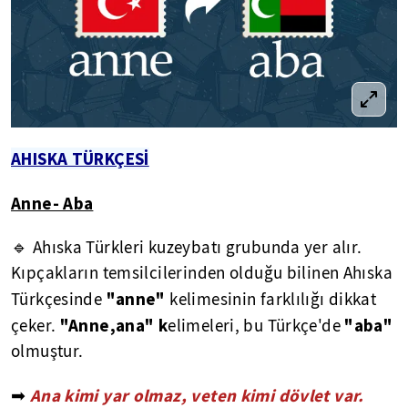
AHISKA TÜRKÇESİ
Anne- Aba
🔹 Ahıska Türkleri kuzeybatı grubunda yer alır.
Kıpçakların temsilcilerinden olduğu bilinen Ahıska
"anne"
Türkçesinde
kelimesinin farklılığı dikkat
"Anne,ana" k
"aba"
çeker.
elimeleri, bu Türkçe'de
olmuştur.
➡
Ana kimi yar olmaz, veten kimi dövlet var.