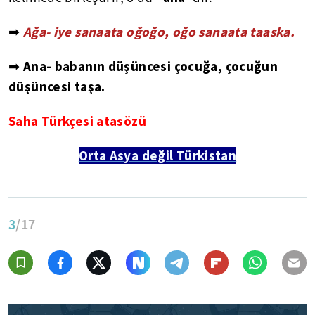
Ağa- iye sanaata oğoğo, oğo sanaata taaska.
➡
Ana- babanın düşüncesi çocuğa, çocuğun
➡
düşüncesi taşa.
Saha Türkçesi atasözü
Orta Asya değil Türkistan
3
/17