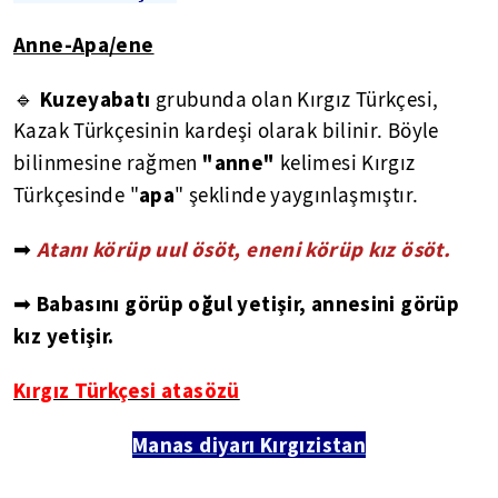
Anne-Apa/ene
Kuzeyabatı
🔹
grubunda olan Kırgız Türkçesi,
Kazak Türkçesinin kardeşi olarak bilinir. Böyle
"anne"
bilinmesine rağmen
kelimesi Kırgız
apa
Türkçesinde "
" şeklinde yaygınlaşmıştır.
➡
Atanı körüp uul ösöt, eneni körüp kız ösöt.
➡ Babasını görüp oğul yetişir, annesini görüp
kız yetişir.
Kırgız Türkçesi atasözü
Manas diyarı Kırgızistan