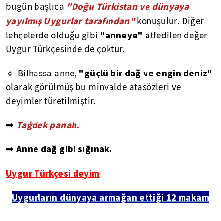
"Doğu Türkistan ve dünyaya
bugün başlıca
yayılmış Uygurlar tarafından"
konuşulur. Diğer
"anneye"
lehçelerde olduğu gibi
atfedilen değer
Uygur Türkçesinde de çoktur.
"güçlü bir dağ ve engin deniz"
🔹 Bilhassa anne,
olarak görülmüş bu minvalde atasözleri ve
deyimler türetilmiştir.
➡
Taġdek panah.
➡ Anne dağ gibi sığınak.
Uygur Türkçesi deyim
Uygurların dünyaya armağan ettiği 12 makam