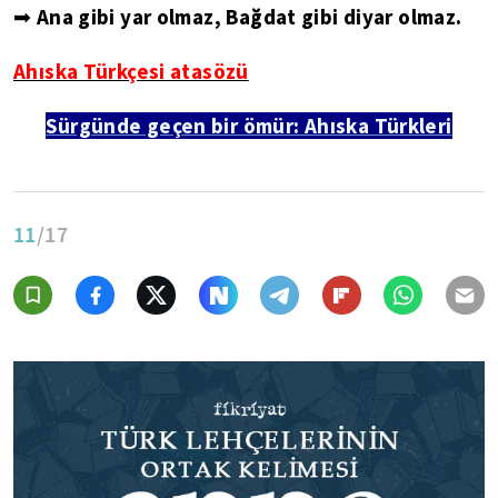
➡ Ana gibi yar olmaz, Bağdat gibi diyar olmaz.
Ahıska Türkçesi atasözü
Sürgünde geçen bir ömür: Ahıska Türkleri
11
/17