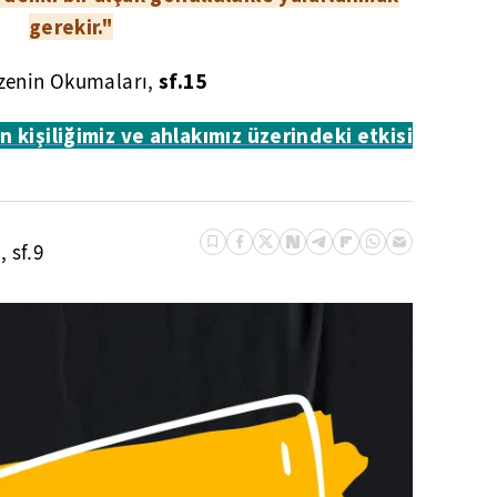
gerekir."
sf.15
izenin Okumaları
,
 kişiliğimiz ve ahlakımız üzerindeki etkisi
 sf.9