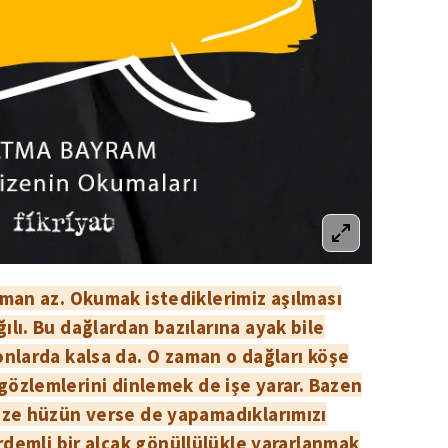
aman az. Okumak istediklerimiz aşılması
ılı. Bu dağlardan bazılarına ayak bile
onlarda kalsa da. O zaman o dağları köşe
 gözlemlerini dinlemek de işe yarar. Bazen
ize hüzün verse de yapamadıklarımızı
rdemli bir alçak gönüllülükle yararlanmak