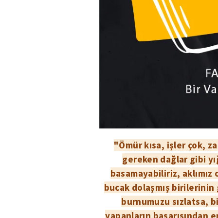
"Ömür kısa, işler çok, z
gereken dağlar gibi yığ
basamayabiliriz, aklımız 
bucak dolaşmış birilerinin
burnumuzu sızlatsa, b
yapanların başarısından e