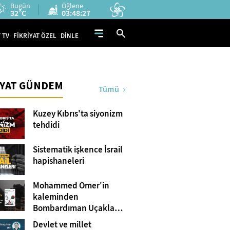
Bugün
Öğlene
32°C
03:48:26
 TV
FİKRİYAT ÖZEL
DİNLE
İYAT GÜNDEM
Tümü
Kuzey Kıbrıs'ta siyonizm
tehdidi
Sistematik işkence İsrail
hapishaneleri
Mohammed Omer'in
kaleminden
Bombardıman Uçakları
ve Tanklar Arasında
Devlet ve millet