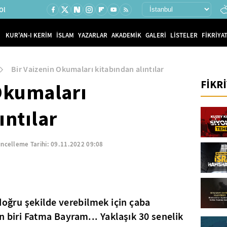
Ol
KUR'AN-I KERİM
İSLAM
YAZARLAR
AKADEMİK
GALERİ
LİSTELER
FİKRİYAT
Bir Vaizenin Okumaları kitabından alıntılar
FİKR
 Okumaları
ıntılar
ncelleme Tarihi:
09.11.2022 09:08
 doğru şekilde verebilmek için çaba
n biri Fatma Bayram... Yaklaşık 30 senelik