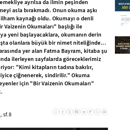
 emekliye ayrılsa da ilmin peşinden
meyi asla bırakmadı. Onun okuma aşkı
r ilham kaynağı oldu. Okumayı o denli
ir Vaizenin Okumaları" başlığı ile
ya yeni başlayacaklara, okumanın derin
şta olanlara büyük bir nimet niteliğinde...
ı arasında yer alan Fatma Bayram, kitaba şu
slında ilerleyen sayfalarda göreceklerimiz
iyor: "Kimi kitapların tadına bakılır,
 iyice çiğnenerek, sindirilir." Okuma
teyenler için "Bir Vaizenin Okumaları"
k.
 sf.8