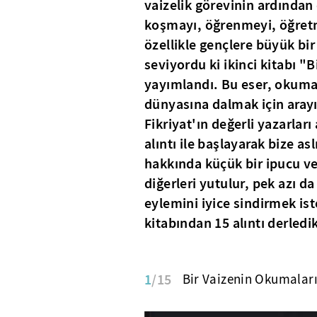
vaizelik görevinin ardından
koşmayı, öğrenmeyi, öğret
özellikle gençlere büyük bi
seviyordu ki ikinci kitabı "B
yayımlandı. Bu eser, okuma
dünyasına dalmak için arayı
Fikriyat'ın değerli yazarlar
alıntı ile başlayarak bize a
hakkında küçük bir ipucu ver
diğerleri yutulur, pek azı da
eylemini iyice sindirmek is
kitabından 15 alıntı derledi
1
/15
Bir Vaizenin Okumaları,