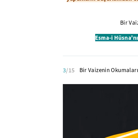
Bir Va
Esma-i Hüsna'nın
3
/15
Bir Vaizenin Okumaları,