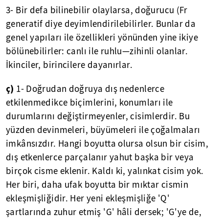
3- Bir defa bilinebilir olaylarsa, doğurucu (Fr
generatif diye deyimlendirilebilirler. Bunlar da
genel yapıları ile özellikleri yönünden yine ikiye
bölünebilirler: canlı ile ruhlu—zihinli olanlar.
İkinciler, birincilere dayanırlar.
ç)
1- Doğrudan doğruya dış nedenlerce
etkilenmedikce biçimlerini, konumları ile
durumlarını değiştirmeyenler, cisimlerdir. Bu
yüzden devinmeleri, büyümeleri ile çoğalmaları
imkânsızdır. Hangi boyutta olursa olsun bir cisim,
dış etkenlerce parçalanır yahut başka bir veya
birçok cisme eklenir. Kaldı ki, yalınkat cisim yok.
Her biri, daha ufak boyutta bir mıktar cismin
ekleşmişliğidir. Her yeni ekleşmişliğe 'Q'
şartlarında zuhur etmiş 'G' hâli dersek; 'G'ye de,