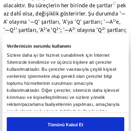
[i]
olacaktır. Bu süreçlerin her birinde de şartlar
pek
az dahî olsa, değişiklik gösterirler. Şu durumda '—
1
A' olayına '—Q' şartları, 'A'ya 'Q' şartları; '—A
'e,
1
1
1
2
2
'—Q
' şartları, 'A
'e 'Q
'; '—A
' olayına 'Q
' şartları;
2
2
'A
' olayınaysa yine 'Q
' şartları tekâbül eder. '—
2
2
Q
' şartları yenibaştan kurulabilse bile, 'A
'
Verilerinizin sorumlu kullanımı
2
2
olayından '—A
' olayına; '—Q
' şartlarından da
Sizlere daha iyi bir hizmet sunabilmek için İnternet
1
2
'Q
' şartlarına geri gidilebilse dahî, '—A
'
Sitemizde kendimize ve üçüncü kişilere ait çerezler
kullanılmaktadır. Bu çerezler vasıtasıyla çeşitli kişisel
1
olayından 'A
' olayına geri dönülemez. Çünkü canlı
verileriniz işlenmekte olup gerekli olan çerezler bilgi
dediğimiz bu olaylar yahut varolanlar, dış
toplumu hizmetlerinin sunulması amacıyla
nedenlerin yanında evrimsel ile kalıtsal tarzında
kullanılmaktadır. Diğer çerezler, sitemizin daha işlevsel
deyimlendirilen karmaşık iç işleyişlerin
kılınması ve kişiselleştirilmesi ve sizlere yönelik
etkisindedirler.
reklam/pazarlama faaliyetlerinin yapılması, amaçlarıyla
sınırlı olarak açık rızanız dahilinde kullanılacaktır.
3- İç işleyişleri, canlıya dış etkenlere karşı direnip
Çerezlere ilişkin tercihlerinizi çerez paneli vasıtasıyla
Tümünü Kabul Et
onları belli ölçüde zapturapt altına alma imkânını
belirleyebilirsiniz. Çerezlere ilişkin detaylı bilgi için