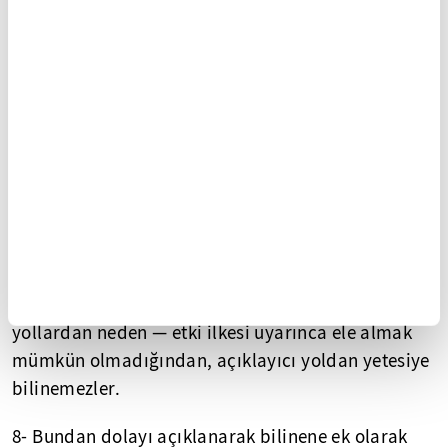
şimdisi, o canlının doğumundan beri yaşadığı
bütün ânların kendiliğinden türevi olduğu kadar, o
belirli canlının neşet ettiği tekmil atalarının
yaşadıkları, giderek onların da oluşmuş
bulundukları canlı-olmayanlara ait ânların
25
sonucudur.
6- Demekki belirli bir canlıyı 'şu ân'ında
açıklayabilmekiçin bunun, olabildiğince gerilerde
kalmış doğurucu ânlarına eğilmek şarttır.
7- Bunları doğrudan doğruya deneysel (empirik)
yollardan neden — etki ilkesi uyarınca ele almak
mümkün olmadığından, açıklayıcı yoldan yetesiye
bilinemezler.
8- Bundan dolayı açıklanarak bilinene ek olarak