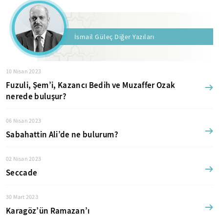
İsmail Güleç Diğer Yazıları
10 Nisan 2023
Fuzuli, Şem’i, Kazancı Bedih ve Muzaffer Ozak
nerede buluşur?
06 Nisan 2023
Sabahattin Ali’de ne bulurum?
02 Nisan 2023
Seccade
30 Mart 2023
Karagöz’ün Ramazan’ı