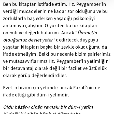
Ben bu kitaptan istifade ettim. Hz. Peygamber'in
verdiği mücadelenin ne kadar zor olduğunu ve bu
zorluklarla baş ederken yaşadığı psikolojiyi
anlamaya çalıştım. O yüzden bu tür kitapları
önemli ve değerli bulurum. Ancak "
Ümmetin
olduğumuz devlet yeter"
dedirtecek duyguyu
yaşatan kitapları başka bir zevkle okuduğumu da
ifade etmeliyim. Belki bu nedenle bizim şairlerimiz
ve mutasavvıflarımız Hz. Peygamber'in yetimliğini
bir dezavantaj olarak değil bir fazilet ve üstünlük
olarak görüp değerlendirdiler.
Evet, o bizim için yetimdir ancak Fuzulî'nin de
ifade ettiği gibi dürr-i yetimdir.
Oldu bâzâr-ı cihân revnakı bir dürr-i yetîm