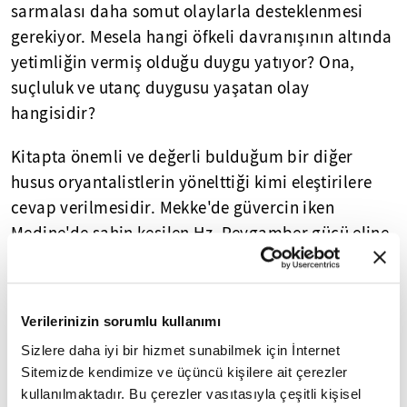
sarmalası daha somut olaylarla desteklenmesi
gerekiyor. Mesela hangi öfkeli davranışının altında
yetimliğin vermiş olduğu duygu yatıyor? Ona,
suçluluk ve utanç duygusu yaşatan olay
hangisidir?
Kitapta önemli ve değerli bulduğum bir diğer
husus oryantalistlerin yönelttiği kimi eleştirilere
cevap verilmesidir. Mekke'de güvercin iken
Medine'de şahin kesilen Hz. Peygamber gücü eline
geçirince değiştiği iddialarının doğruluğunu
sorgulaması ve öyle olmadığını örnekler vererek ve
gerekçelendirerek açıklaması oldukça kıymetli.
Verilerinizin sorumlu kullanımı
Sizlere daha iyi bir hizmet sunabilmek için İnternet
Yetimlik meselesinden çıkarak İslam'ın yayılışını
Sitemizde kendimize ve üçüncü kişilere ait çerezler
değerlendirmek hiç şüphesiz bize farklı bakış
kullanılmaktadır. Bu çerezler vasıtasıyla çeşitli kişisel
açıları sunmakta ve düşündürmekte. Hz.