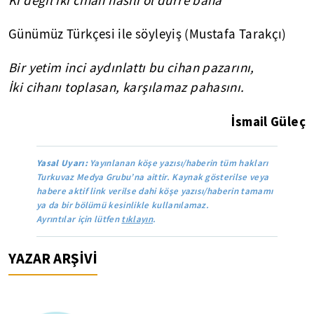
Ki değil iki cihân hâsılı ol dürre baha
Günümüz Türkçesi ile söyleyiş (Mustafa Tarakçı)
Bir yetim inci aydınlattı bu cihan pazarını,
İki cihanı toplasan, karşılamaz pahasını.
İsmail Güleç
Yasal Uyarı:
Yayınlanan köşe yazısı/haberin tüm hakları
Turkuvaz Medya Grubu’na aittir. Kaynak gösterilse veya
habere aktif link verilse dahi köşe yazısı/haberin tamamı
ya da bir bölümü kesinlikle kullanılamaz.
Ayrıntılar için lütfen
tıklayın
.
YAZAR ARŞİVİ