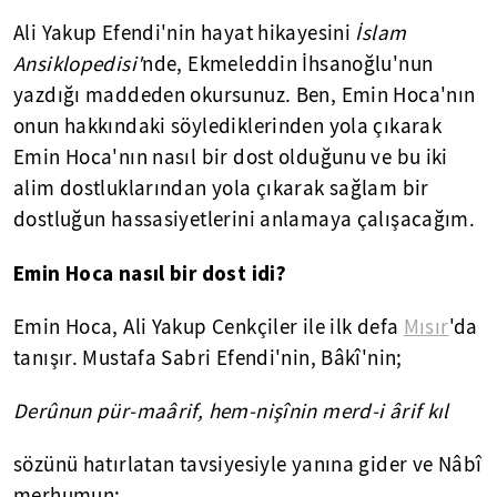
Ali Yakup Efendi'nin hayat hikayesini
İslam
Ansiklopedisi'
nde, Ekmeleddin İhsanoğlu'nun
yazdığı maddeden okursunuz. Ben, Emin Hoca'nın
onun hakkındaki söylediklerinden yola çıkarak
Emin Hoca'nın nasıl bir dost olduğunu ve bu iki
alim dostluklarından yola çıkarak sağlam bir
dostluğun hassasiyetlerini anlamaya çalışacağım.
Emin Hoca nasıl bir dost idi?
Emin Hoca, Ali Yakup Cenkçiler ile ilk defa
Mısır
'da
tanışır. Mustafa Sabri Efendi'nin, Bâkî'nin;
Derûnun pür-maârif, hem-nişînin merd-i ârif kıl
sözünü hatırlatan tavsiyesiyle yanına gider ve Nâbî
merhumun;