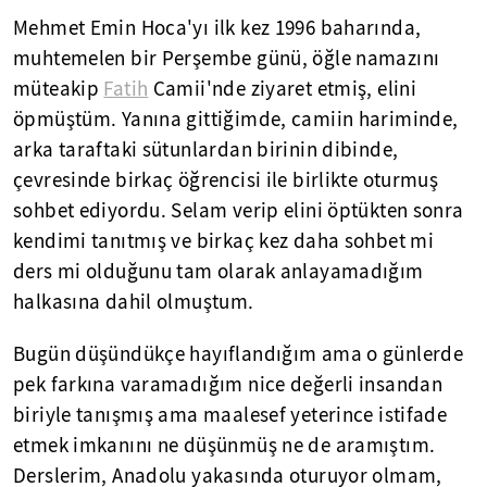
Mehmet Emin Hoca'yı ilk kez 1996 baharında,
muhtemelen bir Perşembe günü, öğle namazını
müteakip
Fatih
Camii'nde ziyaret etmiş, elini
öpmüştüm. Yanına gittiğimde, camiin hariminde,
arka taraftaki sütunlardan birinin dibinde,
çevresinde birkaç öğrencisi ile birlikte oturmuş
sohbet ediyordu. Selam verip elini öptükten sonra
kendimi tanıtmış ve birkaç kez daha sohbet mi
ders mi olduğunu tam olarak anlayamadığım
halkasına dahil olmuştum.
Bugün düşündükçe hayıflandığım ama o günlerde
pek farkına varamadığım nice değerli insandan
biriyle tanışmış ama maalesef yeterince istifade
etmek imkanını ne düşünmüş ne de aramıştım.
Derslerim, Anadolu yakasında oturuyor olmam,