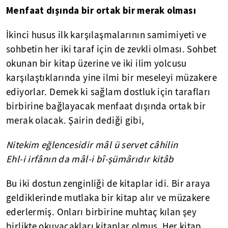
Menfaat dışında bir ortak bir merak olması
İkinci husus ilk karşılaşmalarının samimiyeti ve
sohbetin her iki taraf için de zevkli olması. Sohbet
okunan bir kitap üzerine ve iki ilim yolcusu
karşılaştıklarında yine ilmi bir meseleyi müzakere
ediyorlar. Demek ki sağlam dostluk için tarafları
birbirine bağlayacak menfaat dışında ortak bir
merak olacak. Şairin dediği gibi,
Nitekim eğlencesidir mâl u
servet câhilin
Ehl-i irfânın da mâl-i bî-şümârıdır kitâb
Bu iki dostun zenginliği de kitaplar idi. Bir araya
geldiklerinde mutlaka bir kitap alır ve müzakere
ederlermiş. Onları birbirine muhtaç kılan şey
birlikte okuyacakları kitaplar olmuş. Her kitap,