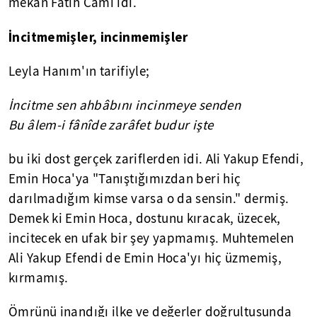
mekan Fatih Cami idi.
İncitmemişler, incinmemişler
Leyla Hanım'ın tarifiyle;
İncitme sen ahbâbını incinmeye senden
Bu âlem-i fânîde zarâfet budur işte
bu iki dost gerçek zariflerden idi. Ali Yakup Efendi,
Emin Hoca'ya "Tanıştığımızdan beri hiç
darılmadığım kimse varsa o da sensin." dermiş.
Demek ki Emin Hoca, dostunu kıracak, üzecek,
incitecek en ufak bir şey yapmamış. Muhtemelen
Ali Yakup Efendi de Emin Hoca'yı hiç üzmemiş,
kırmamış.
Ömrünü inandığı ilke ve değerler doğrultusunda