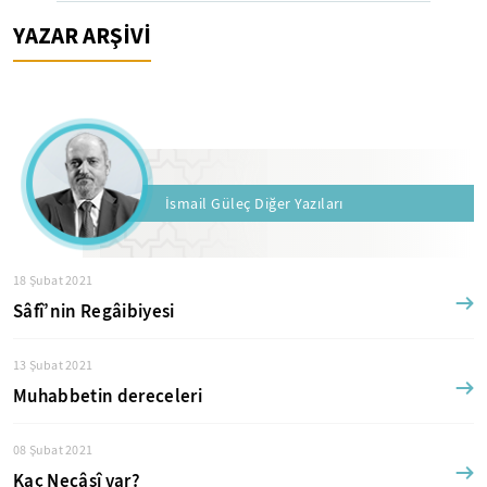
YAZAR ARŞİVİ
İsmail Güleç Diğer Yazıları
18 Şubat 2021
Sâfî’nin Regâibiyesi
13 Şubat 2021
Muhabbetin dereceleri
08 Şubat 2021
Kaç Necâşî var?