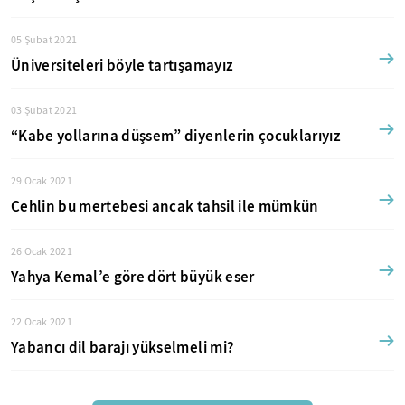
05 Şubat 2021
Üniversiteleri böyle tartışamayız
03 Şubat 2021
“Kabe yollarına düşsem” diyenlerin çocuklarıyız
29 Ocak 2021
Cehlin bu mertebesi ancak tahsil ile mümkün
26 Ocak 2021
Yahya Kemal’e göre dört büyük eser
22 Ocak 2021
Yabancı dil barajı yükselmeli mi?