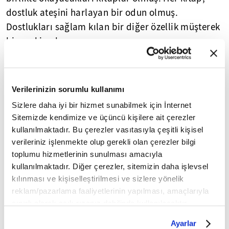
dostluk ateşini harlayan bir odun olmuş.
Dostlukları sağlam kılan bir diğer özellik müşterek
bir zevkin olması.
Meveddet ve kalplerin ısınması
Verilerinizin sorumlu kullanımı
Üçüncü husus ise taraflar arasında ünsiyetin
peyda olması, meveddetin, muhabbetin hasıl
Sizlere daha iyi bir hizmet sunabilmek için İnternet
Sitemizde kendimize ve üçüncü kişilere ait çerezler
olması. Bu öyle bir muhabbet ki her karşılaşmada
kullanılmaktadır. Bu çerezler vasıtasıyla çeşitli kişisel
büyüyecek ve tarafları bir sonraki buluşmak için
verileriniz işlenmekte olup gerekli olan çerezler bilgi
sabırsız hale getirecek.
toplumu hizmetlerinin sunulması amacıyla
kullanılmaktadır. Diğer çerezler, sitemizin daha işlevsel
Sadakat, vefâ ve sahip çıkma
kılınması ve kişiselleştirilmesi ve sizlere yönelik
reklam/pazarlama faaliyetlerinin yapılması, amaçlarıyla
Emin Efendi nereye giderse veya kendisine bir şey
sınırlı olarak açık rızanız dahilinde kullanılacaktır.
sorulduğunda hep Ali Yakup Efendi aklına gelmiş,
Çerezlere ilişkin tercihlerinizi çerez paneli vasıtasıyla
Ayarlar
birlikte ders vermişler, birlikte ayrılmışlar. Birine
belirleyebilirsiniz. Çerezlere ilişkin detaylı bilgi için