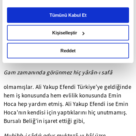
haksızlık yapıldığında diğeri kendisine
Ayarlar butonuna tıklayabilir,
Çerez Bilgilendirme
Metnimizi ziyaret edebilirsiniz.
yapılmasından daha çok üzülmüş, dostluklarının
Tümünü Kabul Et
6698 sayılı Kişisel Verilerin Korunması Kanunu uyarınca
hatırı için düşmanlarının zahmetini birlikte
hazırlanmış olan İnternet Sitesi Aydınlatma Metnimizi
göğüslemiş, tepki göstermişler. Aralarında
Kişiselleştir
okumak ve sitemizi ziyaretiniz kapsamında
kardeşlikten öte bir hukuk gelişmiş. Her dostlukta
gerçekleştirilen veri işleme faaliyetleri ile ilgili daha
olduğu gibi onlar da diğeri için fedakarlıktan veya
detaylı bilgi almak için lütfen
tıklayınız.
Reddet
feragat etmekten çekinmemişler. Onlar,
Gam zamanında g
ö
rünmez hi
ç
y
â
r
â
n-ı saf
â
olmamışlar. Ali Yakup Efendi Türkiye'ye geldiğinde
hem iş konusunda hem evlilik konusunda Emin
Hoca hep yardım etmiş. Ali Yakup Efendi ise Emin
Hoca'nın kendisi için yaptıklarını hiç unutmamış.
Bursalı Beliğ'in işaret ettiği gibi,
Muhibb-i sâdık odur muktezâ-yı hâl üzre