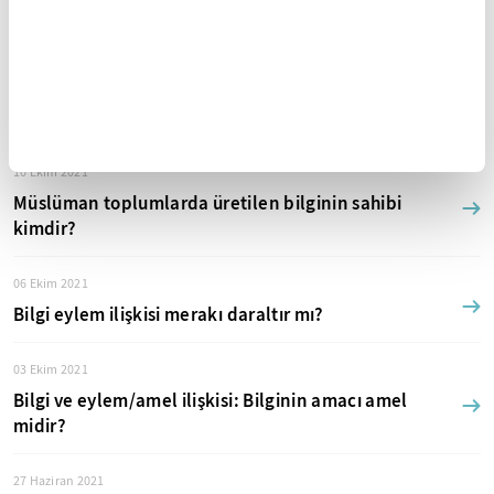
Renan travması ve tarihe sığınmak
13 Ekim 2021
Fetihler sürecinde değişim: Hicaz ve Post-Hicaz’da
İslam
10 Ekim 2021
Müslüman toplumlarda üretilen bilginin sahibi
kimdir?
06 Ekim 2021
Bilgi eylem ilişkisi merakı daraltır mı?
03 Ekim 2021
Bilgi ve eylem/amel ilişkisi: Bilginin amacı amel
midir?
27 Haziran 2021