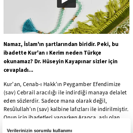
Namaz, İslam'ın şartlarından biridir. Peki, bu
ibadette Kur'an ı Kerim neden Türkçe
okunamaz? Dr. Hüseyin Kayapınar sizler için
cevapladı...
Kur'an, Cenab-ı Hakk'ın Peygamber Efendimize
(sav) Cebrail aracılığı ile indirdiği manaya delalet
eden sözlerdir. Sadece mana olarak değil,
Resûlullah'ın (sav) kalbine lafızları ile indirilmiştir.
Onun için ibadetleri yaparken Arapça, aslı olan
Kur'an-ı Kerim okunur. Tercümesiyle ibadet
Verilerinizin sorumlu kullanımı