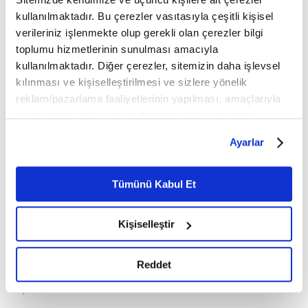
kullanılmaktadır. Bu çerezler vasıtasıyla çeşitli kişisel
verileriniz işlenmekte olup gerekli olan çerezler bilgi
toplumu hizmetlerinin sunulması amacıyla
kullanılmaktadır. Diğer çerezler, sitemizin daha işlevsel
kılınması ve kişiselleştirilmesi ve sizlere yönelik
reklam/pazarlama faaliyetlerinin yapılması, amaçlarıyla
sınırlı olarak açık rızanız dahilinde kullanılacaktır.
Çerezlere ilişkin tercihlerinizi çerez paneli vasıtasıyla
Ayarlar
belirleyebilirsiniz. Çerezlere ilişkin detaylı bilgi için
Ayarlar butonuna tıklayabilir,
Çerez Bilgilendirme
Metnimizi ziyaret edebilirsiniz.
Tümünü Kabul Et
6698 sayılı Kişisel Verilerin Korunması Kanunu uyarınca
Bir piyade birliğine emir okunduğu sırada çekilen
hazırlanmış olan İnternet Sitesi Aydınlatma Metnimizi
fotoğrafı
Kişiselleştir
okumak ve sitemizi ziyaretiniz kapsamında
gerçekleştirilen veri işleme faaliyetleri ile ilgili daha
detaylı bilgi almak için lütfen
tıklayınız.
Reddet
12
/20