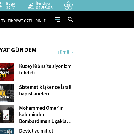
Bugün
İkindiye
32°C
02:56:03
 TV
FİKRİYAT ÖZEL
DİNLE
İYAT GÜNDEM
Tümü
Kuzey Kıbrıs'ta siyonizm
tehdidi
Sistematik işkence İsrail
hapishaneleri
Mohammed Omer'in
kaleminden
Bombardıman Uçakları
ve Tanklar Arasında
Devlet ve millet