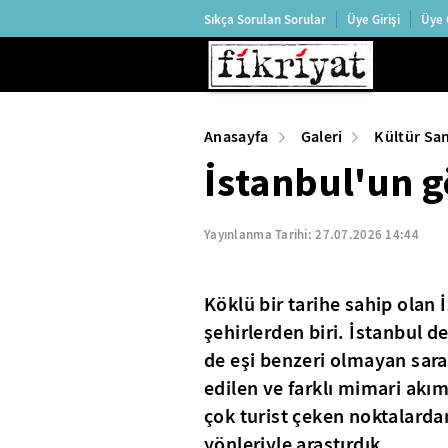
Sıkça Sorulan Sorular
Üye Girişi
Üye 
Anasayfa
Galeri
Kültür Sa
İstanbul'un g
Yayınlanma Tarihi:
27.07.2026 14:44
Köklü bir tarihe sahip olan 
şehirlerden biri. İstanbul d
de eşi benzeri olmayan saray
edilen ve farklı mimari akı
çok turist çeken noktalarda
yönleriyle araştırdık.