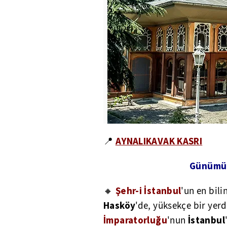
AYNALIKAVAK KASRI
📍
Günümüz
Şehr-i İstanbul
🔸
'un en bil
Hasköy
'de, yüksekçe bir ye
İmparatorluğu
İstanbul
'nun