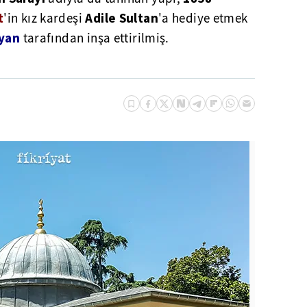
t
Adile Sultan
'in kız kardeşi
'a hediye etmek
lyan
tarafından inşa ettirilmiş.