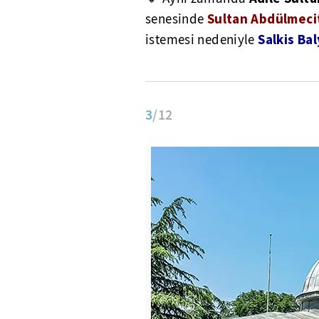
Sultan Abdülmeci
senesinde
Salkis Ba
istemesi nedeniyle
3
/12