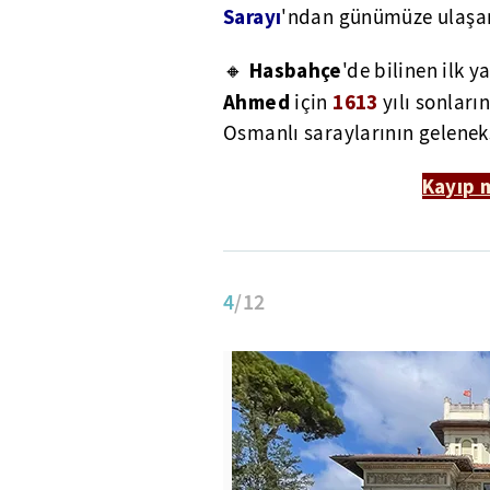
Sarayı
'ndan günümüze ulaşan
Hasbahçe
🔸
'de bilinen ilk y
Ahmed
1613
için
yılı sonları
Osmanlı saraylarının geleneks
Kayıp 
4
/12