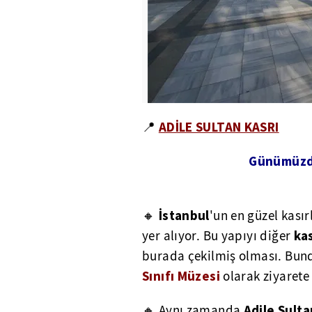
ADİLE SULTAN KASRI
📍
Günümüzde
İstanbul
🔸
'un en güzel kasır
ka
yer alıyor. Bu yapıyı diğer
burada çekilmiş olması. Bund
Sınıfı Müzesi
olarak ziyarete
Adile Sulta
🔸 Aynı zamanda