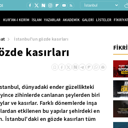
Ol
KUR'AN-I KERİM
İSLAM
YAZARLAR
AKADEMİK
GALERİ
LİSTELER
FİKRİYAT
nat
İstanbul'un gözde kasırları
FİKR
özde kasırları
İstanbul, dünyadaki ender güzellikteki
eyince zihinlerde canlanan şeylerden biri
lar ve kasırlar. Farklı dönemlerde inşa
mlardan etkilenen bu yapılar şehirdeki en
n. İstanbul'daki en gözde kasırları tüm