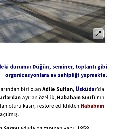
ki durumu: Düğün, seminer, toplantı gibi
organizasyonlara ev sahipliği yapmakta.
Adile Sultan
Üsküdar
larından biri olan
,
'da
sırlardan
Hababam Sınıfı
ayıran özellik,
'nın
Hababam
an ötürü kasır, restore edildikten
 açılmış.
n Sarayı
1858
adıyla da tanınan yapı,