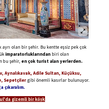
 ayrı olan bir şehir. Bu kentte eşsiz pek çok
imparatorluklarından
yük
biri olan
en çok turist alan yerlerden.
n bu şehir,
iv, Aynalıkavak, Adile Sultan, Küçüksu,
e, Sepetçiler
gibi önemli kasırlar bulunuyor.
ğa çıkaralım.
ul'da gizemli bir köşk