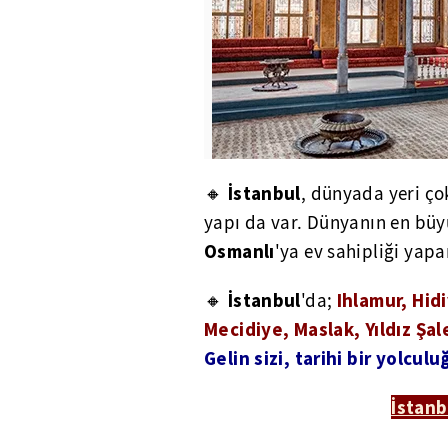
İstanbul
🔸
, dünyada yeri çok
yapı da var. Dünyanın en bü
Osmanlı
'ya ev sahipliği yapa
İstanbul
Ihlamur, Hid
🔸
'da;
Mecidiye, Maslak, Yıldız Şal
Gelin sizi, tarihi bir yolculu
İstanb