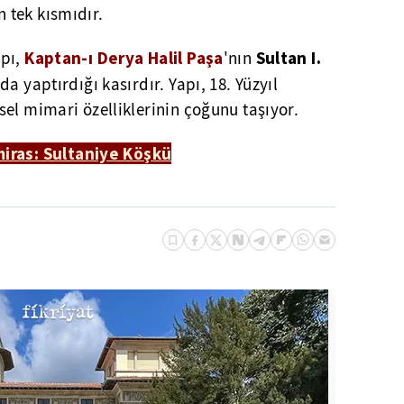
 tek kısmıdır.
Kaptan-ı Derya Halil Paşa
Sultan I.
apı,
'nın
nda yaptırdığı kasırdır. Yapı, 18. Yüzyıl
el mimari özelliklerinin çoğunu taşıyor.
miras: Sultaniye Köşkü