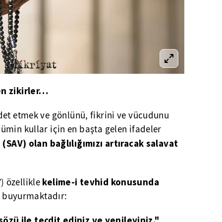
n zikirler…
et etmek ve gönlünü, fikrini ve vücudunu
min kullar için en başta gelen ifadeler
 (SAV) olan bağlılığımızı artıracak salavat
kelime-i tevhid konusunda
 özellikle
de buyurmaktadır:
 sözü ile tecdit ediniz ve yenileyiniz."