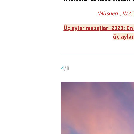
(Müsned , II/359
Üç aylar mesajları 2023: En
üç aylar
4
/8