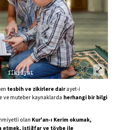
tesbih ve zikirlere dair
ken
ayet-i
herhangi bir bilgi
rde ve muteber kaynaklarda
Kur'an-ı Kerim okumak,
mmiyetli olan
 etmek, istiğfar ve tövbe ile