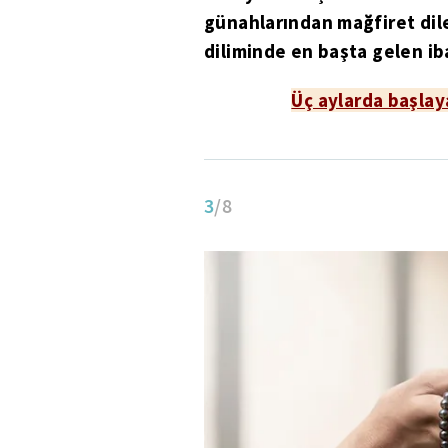
günahlarından mağfiret di
diliminde en başta gelen i
Üç aylarda başlay
3
/8