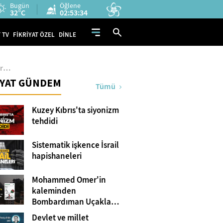
Bugün
Öğlene
32°C
02:53:32
 TV
FİKRİYAT ÖZEL
DİNLE
ler…
İYAT GÜNDEM
Tümü
Kuzey Kıbrıs'ta siyonizm
tehdidi
Sistematik işkence İsrail
hapishaneleri
Mohammed Omer'in
kaleminden
Bombardıman Uçakları
ve Tanklar Arasında
Devlet ve millet