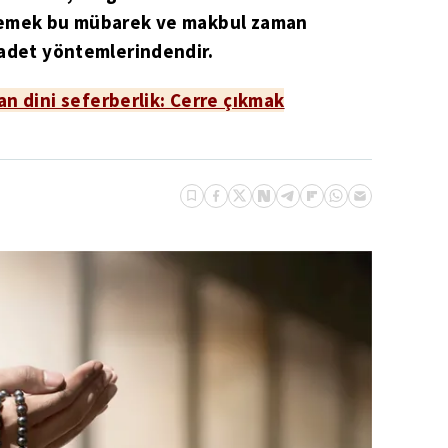
lemek bu mübarek ve makbul zaman
badet yöntemlerindendir.
an dini seferberlik: Cerre çıkmak