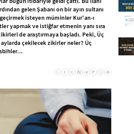
ylar bugün itibariyle geldi çattı. Bu ilahi
rdından gelen Şabanı on bir ayın sultanı
 geçirmek isteyen müminler Kur'an-ı
ler yapmak ve istiğfar etmenin yanı sıra
kirleri de araştırmaya başladı. Peki, Üç
 aylarda çekilecek zikirler neler? Üç
sbihler...