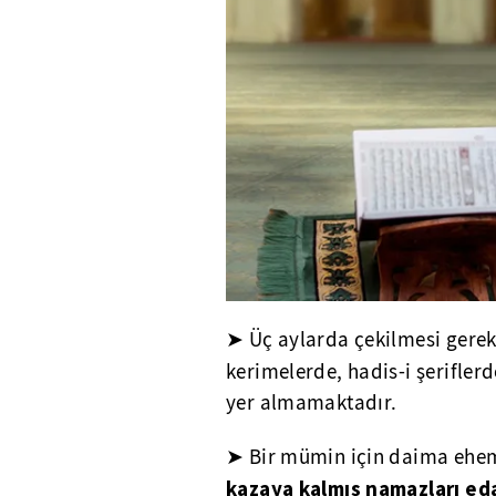
➤ Üç aylarda çekilmesi gere
kerimelerde, hadis-i şerifle
yer almamaktadır.
➤ Bir mümin için daima ehe
kazaya kalmış namazları eda