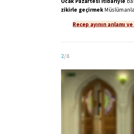
Ocak Pazartesi itibariyle
baş
zikirle geçirmek
Müslümanlar
Recep ayının anlamı ve 
2
/8