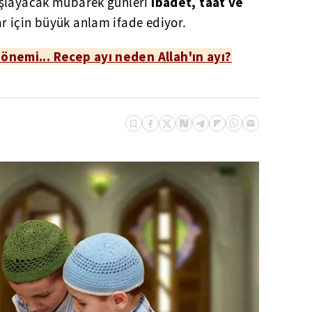
ibadet, taat ve
layacak mübarek günleri
 için büyük anlam ifade ediyor.
önemi... Recep ayı neden Allah'ın ayı?