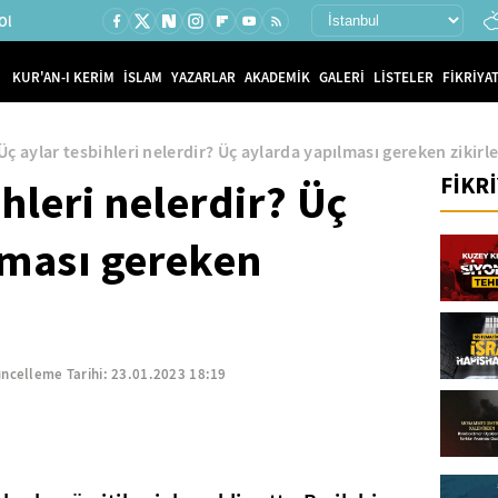
Ol
KUR'AN-I KERİM
İSLAM
YAZARLAR
AKADEMİK
GALERİ
LİSTELER
FİKRİYAT
Üç aylar tesbihleri nelerdir? Üç aylarda yapılması gereken zikir
FİKR
hleri nelerdir? Üç
lması gereken
ncelleme Tarihi:
23.01.2023 18:19