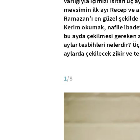
Varlığıyla içimizi ısıtan üç a
mevsimin ilk ayı Recep ve a
Ramazan'ı en güzel şekilde
Kerim okumak, nafile ibadet
bu ayda çekilmesi gereken zi
aylar tesbihleri nelerdir? Üç
aylarda çekilecek zikir ve te
1
/8