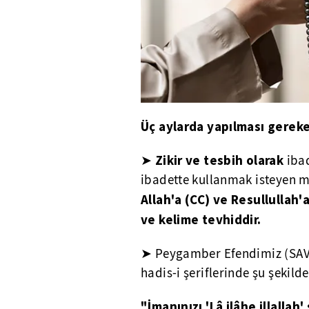
Üç aylarda yapılması gereke
Zikir ve tesbih olarak
➤
ibad
ibadette kullanmak isteyen mü
Allah'a (CC) ve Resullullah'a
ve kelime tevhiddir.
➤ Peygamber Efendimiz (SAV)
hadis-i şeriflerinde şu şekil
"İmanınızı 'Lâ ilâhe illallah'