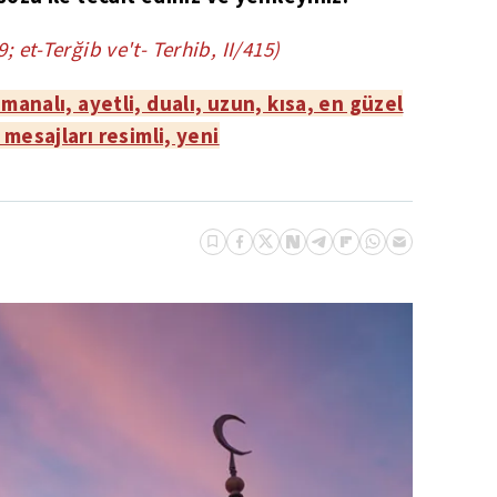
; et-Terğib ve't- Terhib, II/415)
 manalı, ayetli, dualı, uzun, kısa, en güzel
 mesajları resimli, yeni