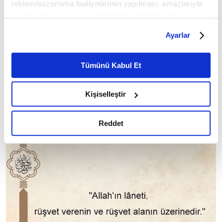
reklam/pazarlama faaliyetlerinin yapılması, amaçlarıyla
sınırlı olarak açık rızanız dahilinde kullanılacaktır.
Kur'an-ı Kerim Mealli Hatim dinlemek için tıklayın
Çerezlere ilişkin tercihlerinizi çerez paneli vasıtasıyla
Ayarlar
belirleyebilirsiniz. Çerezlere ilişkin detaylı bilgi için
Ayarlar butonuna tıklayabilir,
Çerez Bilgilendirme
Metnimizi ziyaret edebilirsiniz.
Tümünü Kabul Et
8
/23
6698 sayılı Kişisel Verilerin Korunması Kanunu uyarınca
hazırlanmış olan İnternet Sitesi Aydınlatma Metnimizi
Kişiselleştir
okumak ve sitemizi ziyaretiniz kapsamında
gerçekleştirilen veri işleme faaliyetleri ile ilgili daha
detaylı bilgi almak için lütfen
tıklayınız.
Reddet