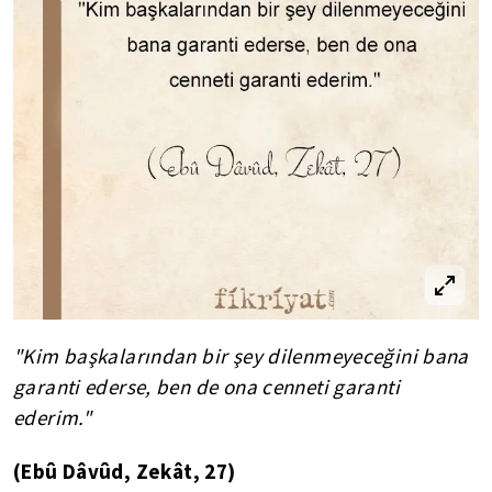
"Kim başkalarından bir şey dilenmeyeceğini bana
garanti ederse, ben de ona cenneti garanti
ederim."
(
Ebû
Dâvûd
,
Zekât
, 27)