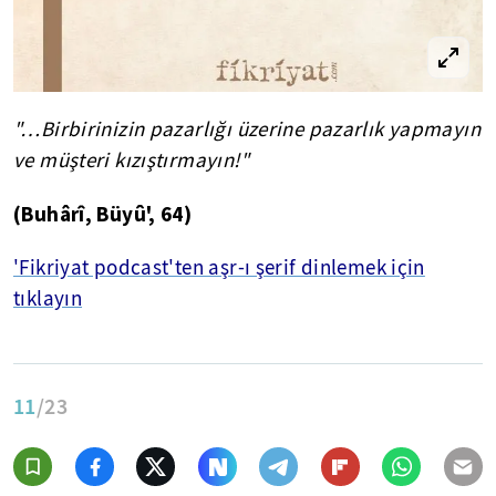
"…Birbirinizin pazarlığı üzerine pazarlık yapmayın
ve müşteri kızıştırmayın!"
(
Buhârî
,
Büyû
', 64)
'Fikriyat podcast'ten aşr-ı şerif dinlemek için
tıklayın
11
/23