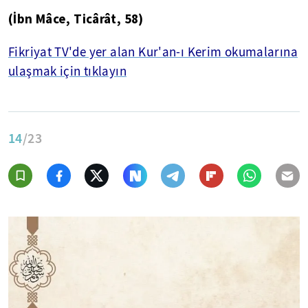
(İbn
Mâce
,
Ticârât
, 58)
Fikriyat TV'de yer alan Kur'an-ı Kerim okumalarına
ulaşmak için tıklayın
14
/23