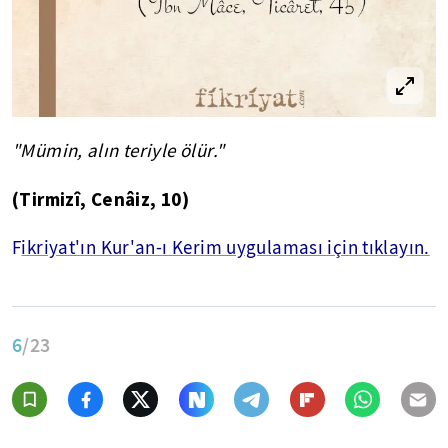
"Mümin, alın teriyle ölür."
(
Tirmizî
,
Cenâiz
, 10)
F
ikriyat'ın Kur'an-ı Kerim uygulaması için tıklayın.
6
/23