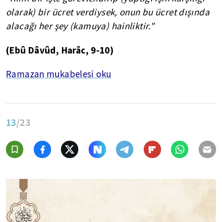
olarak) bir ücret verdiysek, onun bu ücret dışında
alacağı her şey (kamuya) hainliktir."
(
Ebû
Dâvûd
,
Harâc
, 9-10)
Ramazan mukabelesi oku
13
/23