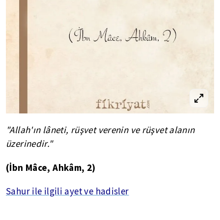
"Allah'ın
lâneti
, rüşvet verenin ve rüşvet alanın
üzerinedir."
(İbn
Mâce
,
Ahkâm
, 2)
Sahur ile ilgili ayet ve hadisler