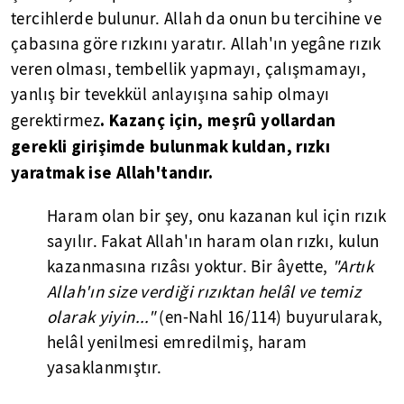
tercihlerde bulunur. Allah da onun bu tercihine ve
çabasına göre rızkını yaratır. Allah'ın yegâne rızık
veren olması, tembellik yapmayı, çalışmamayı,
yanlış bir tevekkül anlayışına sahip olmayı
. Kazanç için, meşrû yollardan
gerektirmez
gerekli girişimde bulunmak kuldan, rızkı
yaratmak ise Allah'tandır.
Haram olan bir şey, onu kazanan kul için rızık
sayılır. Fakat Allah'ın haram olan rızkı, kulun
kazanmasına rızâsı yoktur. Bir âyette,
"Artık
Allah'ın size verdiği rızıktan helâl ve temiz
olarak yiyin..."
(en-Nahl 16/114) buyurularak,
helâl yenilmesi emredilmiş, haram
yasaklanmıştır.