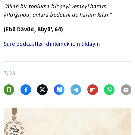
"Allah bir topluma bir şeyi yemeyi haram
kıldığında, onlara bedelini de haram kılar."
(
Ebû
Dâvûd
,
Büyû
', 64)
Sure podcastleri dinlemek için tıklayın
7
/23