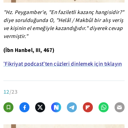
"Hz. Peygamber'e, "En faziletli kazanç hangisidir?"
diye sorulduğunda O, "
Helâl
/
Makbûl
bir alış veriş
ve kişinin el emeğiyle kazandığıdır." diyerek cevap
vermiştir."
(İbn
Hanbel
,
III
, 467)
'Fikriyat podcast'ten cüzleri dinlemek için tıklayın
12
/23