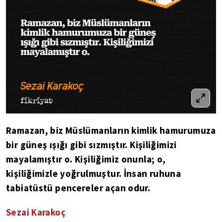
Ramazan, biz Müslümanların kimlik hamurumuza
bir güneş ışığı gibi sızmıştır. Kişiliğimizi
mayalamıştır o. Kişiliğimiz onunla; o,
kişiliğimizle yoğrulmuştur. İnsan ruhuna
tabiatüstü pencereler açan odur.
Sezai Karakoç