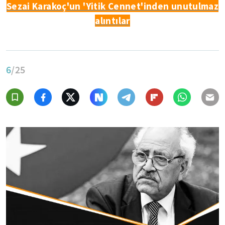
Sezai Karakoç'un 'Yitik Cennet'inden unutulmaz
alıntılar
6
/25