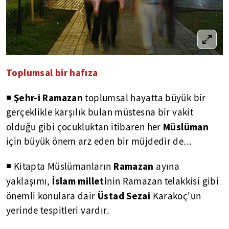
Toplumsal bir hafıza
Şehr-i Ramazan
◾
toplumsal hayatta büyük bir
gerçeklikle karşılık bulan müstesna bir vakit
Müslüman
olduğu gibi çocukluktan itibaren her
için büyük önem arz eden bir müjdedir de...
Ramazan
◾ Kitapta Müslümanların
ayına
İslam milleti
yaklaşımı,
nin Ramazan telakkisi gibi
Üstad Sezai
önemli konulara dair
Karakoç'un
yerinde tespitleri vardır.