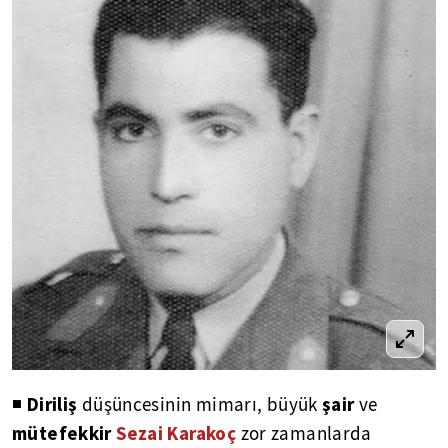
Diriliş
şair
◾
düşüncesinin mimarı, büyük
ve
mütefekkir
Sezai Karakoç
zor zamanlarda