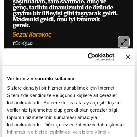
Oruç, hiç gecikmeden, yolunu şaşırmadan, tam
saatinde, dinç ve genç, tarihin dinamizmini de
Verilerinizin sorumlu kullanımı
özünde gaybın bir üfleyişi gibi taşıyarak geldi.
Mademki geldi, onu iyi tanımak gerek.
Sizlere daha iyi bir hizmet sunabilmek için İnternet
Sitemizde kendimize ve üçüncü kişilere ait çerezler
Sezai Karakoç
kullanılmaktadır. Bu çerezler vasıtasıyla çeşitli kişisel
verileriniz işlenmekte olup gerekli olan çerezler bilgi
toplumu hizmetlerinin sunulması amacıyla
kullanılmaktadır. Diğer çerezler, sitemizin daha işlevsel
8
/25
kılınması ve kişiselleştirilmesi ve sizlere yönelik