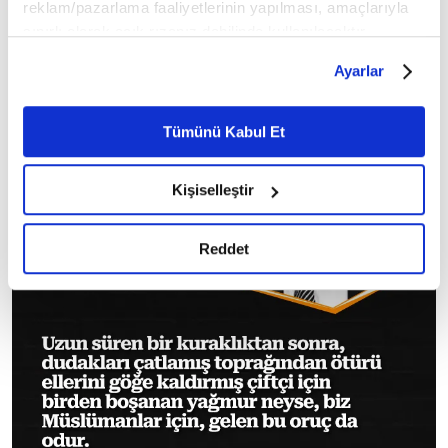
reklam/pazarlama faaliyetlerinin yapılması, amaçlarıyla
sınırlı olarak açık rızanız dahilinde kullanılacaktır.
Çerezlere ilişkin tercihlerinizi çerez paneli vasıtasıyla
Ayarlar
belirleyebilirsiniz. Çerezlere ilişkin detaylı bilgi için
Ayarlar butonuna tıklayabilir,
Çerez Bilgilendirme
Metnimizi ziyaret edebilirsiniz.
Tümünü Kabul Et
6698 sayılı Kişisel Verilerin Korunması Kanunu uyarınca
hazırlanmış olan İnternet Sitesi Aydınlatma Metnimizi
Kişiselleştir
okumak ve sitemizi ziyaretiniz kapsamında
gerçekleştirilen veri işleme faaliyetleri ile ilgili daha
detaylı bilgi almak için lütfen
tıklayınız.
Reddet