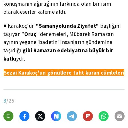
konuşmanın ağırlığının farkında olan bir isim
olarak eserler kaleme aldı.
"Samanyolunda Ziyafet"
◾ Karakoç'un
başlığını
Oruç
taşıyan "
" denemeleri, Mübarek Ramazan
ayının yegane ibadetini insanların gündemine
gibi Ramazan edebiyatına büyük bir
taşıdığı
katkı
ydı.
Sezai Karakoç'un gönüllere taht kuran cümleleri
3
/25