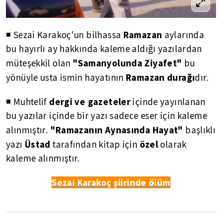
Ramazan
◾ Sezai Karakoç'un bilhassa
aylarında
bu hayırlı ay hakkında kaleme aldığı yazılardan
"Samanyolunda Ziyafet"
müteşekkil olan
bu
Ramazan durağı
yönüyle usta ismin hayatının
dır.
dergi ve gazeteler
◾ Muhtelif
içinde yayınlanan
bu yazılar içinde bir yazı sadece eser için kaleme
"Ramazanın Aynasında Hayat"
alınmıştır.
başlıklı
Üstad
özel
yazı
tarafından kitap için
olarak
kaleme alınmıştır.
Sezai Karakoç şiirinde ölüm