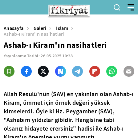
Anasayfa
Galeri
İslam
Ashab-ı Kiram'ın nasihatleri
Ashab-ı Kiram'ın nasihatleri
Yayınlanma Tarihi:
26.05.2025 10:28
Allah Resulü'nün (SAV) en yakınları olan Ashab-ı
Kiram, ümmet için örnek değeri yüksek
kimselerdi. Öyle ki Hz. Peygamber (SAV),
"Ashabım yıldızlar gibidir. Hangisine tabi
olsanız hidayete erersiniz" hadisi ile Ashab-ı
Kiram'ın önemine vurgu yapmıştı.