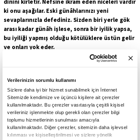
dinini kirletir. Nefsine ikram eden niceleri vardır
ki onu aşağılar. Eski günâhlarınızı yeni
sevaplarınızla defediniz. Sizden biri yerle gök
arası kadar günâh işlese, sonra bir iyilik yapsa,
bu iyiliği yapmış olduğu kötülüklere üstün gelir
ve onları yok eder.
Ebu Ubeyde b. Cerrah (RA)
ABDULLAH B. MÜBAREK'İN HİKMETLİ SÖZLERİ
Verilerinizin sorumlu kullanımı
Sizlere daha iyi bir hizmet sunabilmek için İnternet
Sitemizde kendimize ve üçüncü kişilere ait çerezler
kullanılmaktadır. Bu çerezler vasıtasıyla çeşitli kişisel
9
/20
verileriniz işlenmekte olup gerekli olan çerezler bilgi
toplumu hizmetlerinin sunulması amacıyla
kullanılmaktadır. Diğer çerezler, sitemizin daha işlevsel
kılınması ve kişiselleştirilmesi ve sizlere yönelik