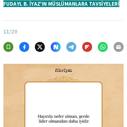
FUDAYL B. İYAZ'IN MÜSLÜMANLARA TAVSİYELERİ
11
/20