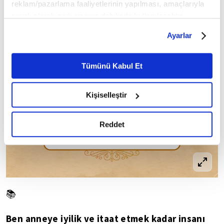
reklam/pazarlama faaliyetlerinin yapılması, amaçlarıyla
sınırlı olarak açık rızanız dahilinde kullanılacaktır.
Çerezlere ilişkin tercihlerinizi çerez paneli vasıtasıyla
Ayarlar
belirleyebilirsiniz. Çerezlere ilişkin detaylı bilgi için
Ayarlar butonuna tıklayabilir,
Çerez Bilgilendirme
Metnimizi ziyaret edebilirsiniz.
Tümünü Kabul Et
6698 sayılı Kişisel Verilerin Korunması Kanunu uyarınca
hazırlanmış olan İnternet Sitesi Aydınlatma Metnimizi
Kişiselleştir
okumak ve sitemizi ziyaretiniz kapsamında
gerçekleştirilen veri işleme faaliyetleri ile ilgili daha
detaylı bilgi almak için lütfen
tıklayınız.
Reddet
📚
Ben anneye iyilik ve itaat etmek kadar insanı