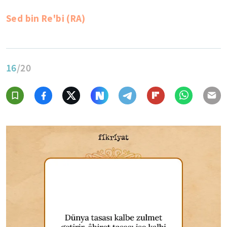
Sed bin Re'bi (RA)
16
/20