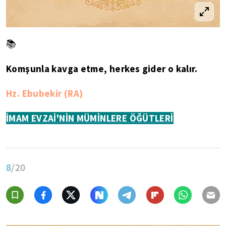
📚
Komşunla kavga etme, herkes gider o kalır.
Hz. Ebubekir (RA)
İMAM EVZAİ'NİN MÜMİNLERE ÖĞÜTLERİ
8
/20