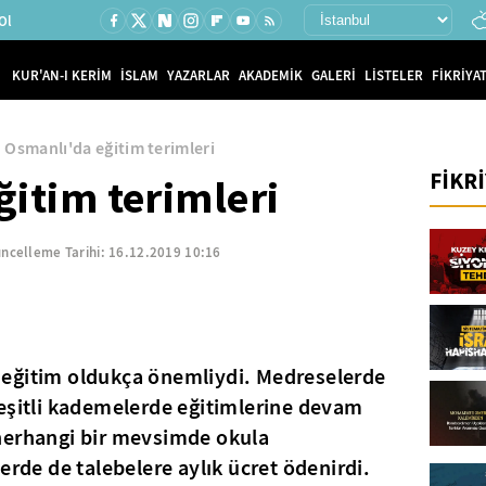
Ol
KUR'AN-I KERİM
İSLAM
YAZARLAR
AKADEMİK
GALERİ
LİSTELER
FİKRİYAT
Osmanlı'da eğitim terimleri
FİKR
itim terimleri
ncelleme Tarihi:
16.12.2019 10:16
eğitim oldukça önemliydi. Medreselerde
çeşitli kademelerde eğitimlerine devam
herhangi bir mevsimde okula
erde de talebelere aylık ücret ödenirdi.