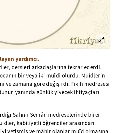
rlayan yardımcı.
er, dersleri arkadaşlarına tekrar ederdi.
ocanın bir veya iki muîdi olurdu. Muîdlerin
mi ve zamana göre değişirdi. Fıkıh medresesi
 Bunun yanında günlük yiyecek ihtiyaçları
rdığı Sahn-ı Semân medreselerinde birer
dler, kabiliyetli öğrenciler arasından
e iyi yetişmiş ve mâhir olanlar muîd olmasına