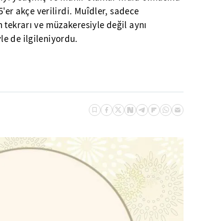
5'er akçe verilirdi. Muîdler, sadece
 tekrarı ve müzakeresiyle değil aynı
e de ilgileniyordu.