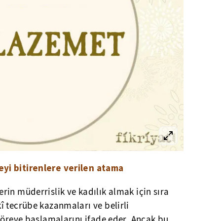
yi bitirenlere verilen atama
in müderrislik ve kadılık almak için sıra
î tecrübe kazanmaları ve belirli
göreve başlamalarını ifade eder. Ancak bu