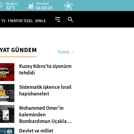
Bugün
İmsaka
32°C
01:03:14
 TV
FİKRİYAT ÖZEL
DİNLE
İYAT GÜNDEM
Tümü
Kuzey Kıbrıs'ta siyonizm
tehdidi
Sistematik işkence İsrail
hapishaneleri
Mohammed Omer'in
kaleminden
Bombardıman Uçakları
ve Tanklar Arasında
Devlet ve millet