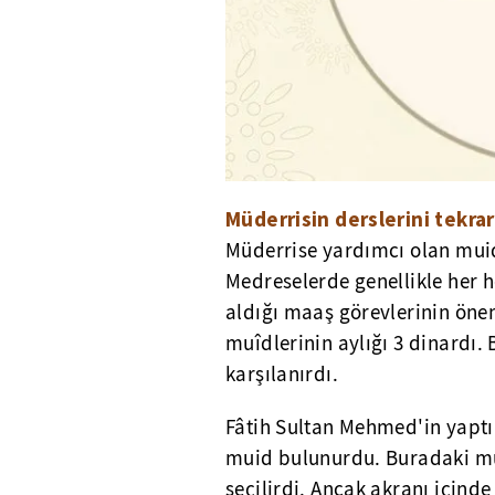
Müderrisin derslerini tekra
Müderrise yardımcı olan muidl
Medreselerde genellikle her h
aldığı maaş görevlerinin öne
muîdlerinin aylığı 3 dinardı.
karşılanırdı.
Fâtih Sultan Mehmed'in yaptı
muid bulunurdu. Buradaki mui
seçilirdi. Ancak akranı içind