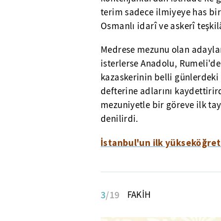
terim sadece ilmiyeye has bi
Osmanlı idarî ve askerî teşkil
Medrese mezunu olan adaylar
isterlerse Anadolu, Rumeli'd
kazaskerinin belli günlerde
defterine adlarını kaydettiri
mezuniyetle bir göreve ilk ta
denilirdi.
İstanbul'un ilk yükseköğre
3
/19
FAKİH