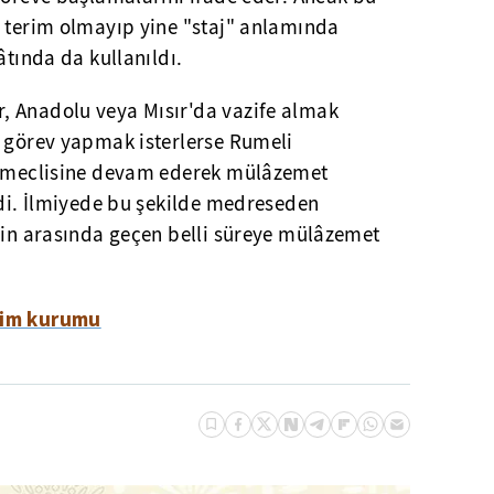
r terim olmayıp yine "staj" anlamında
âtında da kullanıldı.
, Anadolu veya Mısır'da vazife almak
e görev yapmak isterlerse Rumeli
ki meclisine devam ederek mülâzemet
rdi. İlmiyede bu şekilde medreseden
yin arasında geçen belli süreye mülâzemet
tim kurumu