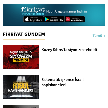
Bakara Suresi 31-33.
Ayetler Tefsiri
Mobil Uygulamamızı İndirin
FİKRİYAT GÜNDEM
Tümü
Kuzey Kıbrıs'ta siyonizm tehdidi
Sistematik işkence İsrail
hapishaneleri