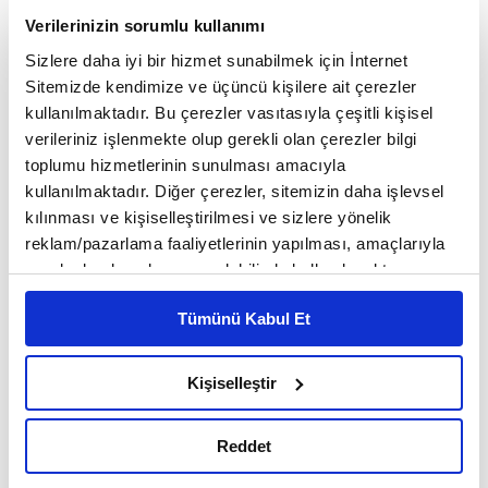
Verilerinizin sorumlu kullanımı
Sizlere daha iyi bir hizmet sunabilmek için İnternet
Sitemizde kendimize ve üçüncü kişilere ait çerezler
kullanılmaktadır. Bu çerezler vasıtasıyla çeşitli kişisel
verileriniz işlenmekte olup gerekli olan çerezler bilgi
toplumu hizmetlerinin sunulması amacıyla
kullanılmaktadır. Diğer çerezler, sitemizin daha işlevsel
M.Ö. 625
Ninova'da
◾ İlk kütüphaneyi
yılında
kılınması ve kişiselleştirilmesi ve sizlere yönelik
Asurlular,
kuran
sadece askeri bir güç olarak
reklam/pazarlama faaliyetlerinin yapılması, amaçlarıyla
aktarma yönü
anılmayı değil aynı zamanda bilgiyi
sınırlı olarak açık rızanız dahilinde kullanılacaktır.
ile güçlerini
ispatı hedeflemişlerdi.
Çerezlere ilişkin tercihlerinizi çerez paneli vasıtasıyla
Tümünü Kabul Et
belirleyebilirsiniz. Çerezlere ilişkin detaylı bilgi için
antik
◾ Bunun ardından
dönemdeki en önemli
Ayarlar butonuna tıklayabilir,
Çerez Bilgilendirme
Mısır, İskenderiye'de
kütüphane şüphesiz
Metnimizi ziyaret edebilirsiniz.
Kişiselleştir
6698 sayılı Kişisel Verilerin Korunması Kanunu uyarınca
kurulan kütüphane
Felsefe, edebiyat ve
idi.
hazırlanmış olan İnternet Sitesi Aydınlatma Metnimizi
bilimsel
eserlerin nakli bu mekan ile mümkün
Reddet
okumak ve sitemizi ziyaretiniz kapsamında
olmuştu.
gerçekleştirilen veri işleme faaliyetleri ile ilgili daha