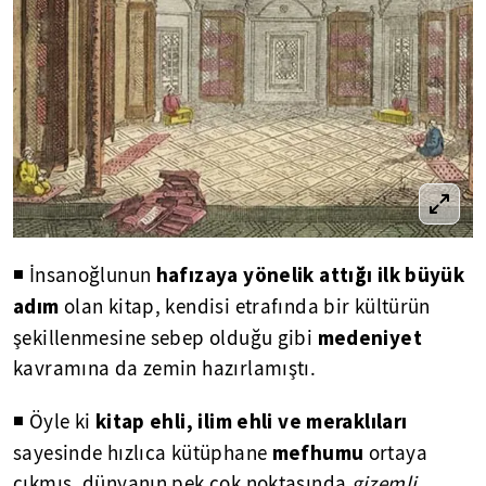
hafızaya yönelik attığı ilk büyük
◾ İnsanoğlunun
adım
olan kitap, kendisi etrafında bir kültürün
medeniyet
şekillenmesine sebep olduğu gibi
kavramına da zemin hazırlamıştı.
kitap ehli, ilim ehli ve meraklıları
◾ Öyle ki
mefhumu
sayesinde hızlıca kütüphane
ortaya
çıkmış, dünyanın pek çok noktasında
gizemli,