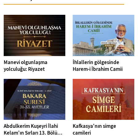
Manevi olgunlaşma
İhlallerin gölgesinde
yolculuğu: Riyazet
Harem-i İbrahim Camii
Abdulkerim Kuşeyri İlahi
Kafkasya'nın simge
Kelam'ın Sırları 13. Bölüm I
camileri