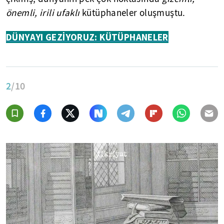
önemli, irili ufaklı
kütüphaneler oluşmuştu.
DÜNYAYI GEZİYORUZ: KÜTÜPHANELER
2
/10