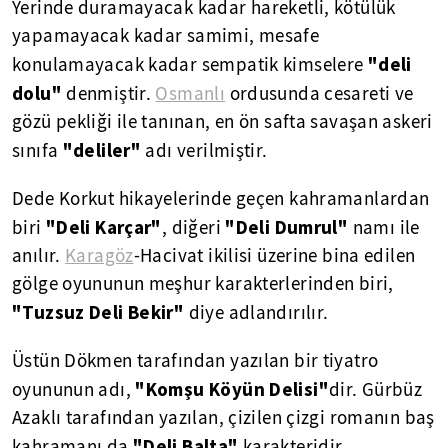
Yerinde duramayacak kadar hareketli, kötülük
yapamayacak kadar samimi, mesafe
"deli
konulamayacak kadar sempatik kimselere
dolu"
denmiştir.
Osmanlı
ordusunda cesareti ve
gözü pekliği ile tanınan, en ön safta savaşan askeri
"deliler"
sınıfa
adı verilmiştir.
Dede Korkut hikayelerinde geçen kahramanlardan
"Deli Karçar"
"Deli Dumrul"
biri
, diğeri
namı ile
anılır.
Karagöz
-Hacivat ikilisi üzerine bina edilen
gölge oyununun meşhur karakterlerinden biri,
"Tuzsuz Deli Bekir"
diye adlandırılır.
Üstün Dökmen tarafından yazılan bir tiyatro
"Komşu Köyün Delisi"
oyununun adı,
dir. Gürbüz
Azaklı tarafından yazılan, çizilen çizgi romanın baş
"Deli Balta"
kahramanı da
karakteridir.