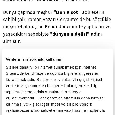
"Don Kişot"
Dünya çapında meşhur
adlı eserin
sahibi şair, roman yazarı Cervantes de bu sözcükle
müşerref olmuştur. Kendi döneminde yaptıkları ve
"dünyanın delisi"
yaşadıkları sebebiyle
adını
almıştır.
"Ezan
Bizim yakın tarihimizde, bir de meşhur
Verilerinizin sorumlu kullanımı
Delileri"
vardır. Aslına uygun ezan okumanın
Sizlere daha iyi bir hizmet sunabilmek için İnternet
yasaklandığı, suç sayıldığı ve yapanların
Sitemizde kendimize ve üçüncü kişilere ait çerezler
cezalandırıldığı günlerde ortaya çıkan sıra dışı bir
kullanılmaktadır. Bu çerezler vasıtasıyla çeşitli kişisel
sosyal vakıadır.
verileriniz işlenmekte olup gerekli olan çerezler bilgi
toplumu hizmetlerinin sunulması amacıyla
Bazı Müslümanlar, her türlü riski göze alarak
kullanılmaktadır. Diğer çerezler, sitemizin daha işlevsel
yasağı delmeye çalışırlar. Ülke genelinde, çeşitli
kılınması ve kişiselleştirilmesi ve sizlere yönelik
camilerde, aslına uygun ezan okumak için
reklam/pazarlama faaliyetlerinin yapılması, amaçlarıyla