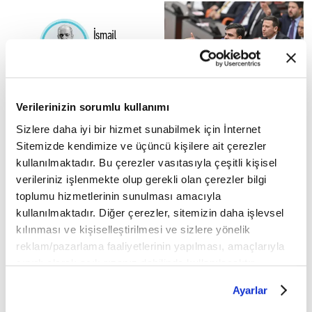
kapsama...
Kimler dedi sana derviş
Aile ve Gençlik Fonu kanun
Verilerinizin sorumlu kullanımı
teklifi, TBMM Genel
Son devir büyük din
Sizlere daha iyi bir hizmet sunabilmek için İnternet
âlimlerinden Elmalılı Hamdi
Kurulunda
Sitemizde kendimize ve üçüncü kişilere ait çerezler
Yazır'ı (ö.1942) bilmeyenimiz
Geçtiğimiz günlerde TBMM
kullanılmaktadır. Bu çerezler vasıtasıyla çeşitli kişisel
yoktur. Elmalılı denilince de
Genel Kurulunda, Aile ve
aklımıza...
verileriniz işlenmekte olup gerekli olan çerezler bilgi
Gençlik Fonu Kurulması
Hakkında Kanun Teklifi'nin
toplumu hizmetlerinin sunulması amacıyla
görüşmelerine
kullanılmaktadır. Diğer çerezler, sitemizin daha işlevsel
başlanmıştı. TBMM...
kılınması ve kişiselleştirilmesi ve sizlere yönelik
reklam/pazarlama faaliyetlerinin yapılması, amaçlarıyla
sınırlı olarak açık rızanız dahilinde kullanılacaktır.
Çerezlere ilişkin tercihlerinizi çerez paneli vasıtasıyla
Ayarlar
belirleyebilirsiniz. Çerezlere ilişkin detaylı bilgi için
TBMM Genel Kurulu, EYT ve
Kyk borcu düzenlemesi