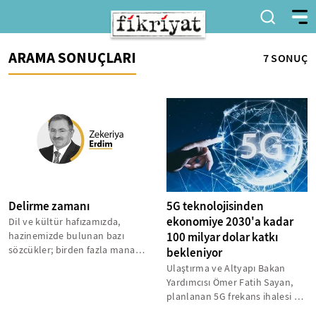
ARAMA SONUÇLARI
7 SONUÇ
Delirme zamanı
5G teknolojisinden
ekonomiye 2030'a kadar
Dil ve kültür hafızamızda,
hazinemizde bulunan bazı
100 milyar dolar katkı
sözcükler; birden fazla manayı,
bekleniyor
muhtevayı temsil ederler.
Ulaştırma ve Altyapı Bakan
Sadece...
Yardımcısı Ömer Fatih Sayan,
planlanan 5G frekans ihalesi ve
ardından başlayacak tam