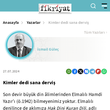
Anasayfa
Yazarlar
Kimler dedi sana derviş
Tüm Yazıları
İsmail Güleç
27.07.2024
Kimler dedi sana derviş
Son devir büyük din âlimlerinden Elmalılı Hamdi
Yazır'ı (ö.1942) bilmeyenimiz yoktur. Elmalılı
denilince de aklımıza
Hak Dini Kuran Dili
, adlı