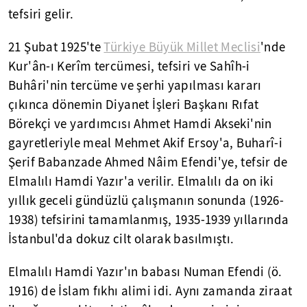
tefsiri gelir.
21 Şubat 1925'te
Türkiye Büyük Millet Meclisi
'nde
Kur'ân-ı Kerîm tercümesi, tefsiri ve Sahîh-i
Buhâri'nin tercüme ve şerhi yapılması kararı
çıkınca dönemin Diyanet İşleri Başkanı Rıfat
Börekçi ve yardımcısı Ahmet Hamdi Akseki'nin
gayretleriyle meal Mehmet Akif Ersoy'a, Buharî-i
Şerif Babanzade Ahmed Nâim Efendi'ye, tefsir de
Elmalılı Hamdi Yazır'a verilir. Elmalılı da on iki
yıllık geceli gündüzlü çalışmanın sonunda (1926-
1938) tefsirini tamamlanmış, 1935-1939 yıllarında
İstanbul'da dokuz cilt olarak basılmıştı.
Elmalılı Hamdi Yazır'ın babası Numan Efendi (ö.
1916) de İslam fıkhı alimi idi. Aynı zamanda ziraat