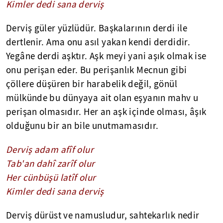
Kimler dedi sana derviş
Derviş güler yüzlüdür. Başkalarının derdi ile
dertlenir. Ama onu asıl yakan kendi derdidir.
Yegâne derdi aşktır. Aşk meyi yani aşık olmak ise
onu perişan eder. Bu perişanlık Mecnun gibi
çöllere düşüren bir harabelik değil, gönül
mülkünde bu dünyaya ait olan eşyanın mahv u
perişan olmasıdır. Her an aşk içinde olması, âşık
olduğunu bir an bile unutmamasıdır.
Derviş adam afîf olur
Tab'an dahî zarîf olur
Her cünbüşü latîf olur
Kimler dedi sana derviş
Derviş dürüst ve namusludur, sahtekarlık nedir