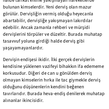
halde tarikat ehline yakışmayan hareketlerde
bulunan kimselerdir. Yeni derviş olan mazur
görülür. Dervişliğin vermiş olduğu heyecanla
abartabilir, dervişliğe yakışmayan lakırdılar
edebilir. Ancak zamanla rehberi ve mürşidi
dervişlerini törpüler ve düzeltir. Burada muhatap
tasavvuf yoluna girdiği halde derviş gibi
yaşayamayanlardır.
Dervişin endişesi ikidir. İlki gerçek dervişlerin
kendisine yüklenen vazifeyi bihakkın ifa edememe
korkusudur. Diğeri de can u gönülden derviş
olmayan kimselerin hırka ile tac giymekle derviş
olduğunu düşünenlerin kendini beğenen
tavırlarıdır. Burada heva-endiş denilerek muhatap
alınanlar ikincisidir.