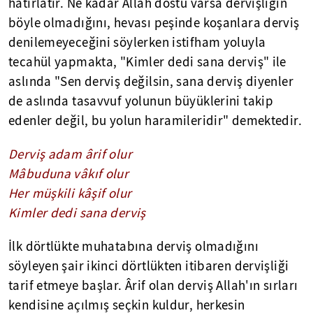
hatırlatır. Ne kadar Allah dostu varsa dervişliğin
böyle olmadığını, hevası peşinde koşanlara derviş
denilemeyeceğini söylerken istifham yoluyla
tecahül yapmakta, "Kimler dedi sana derviş" ile
aslında "Sen derviş değilsin, sana derviş diyenler
de aslında tasavvuf yolunun büyüklerini takip
edenler değil, bu yolun haramileridir" demektedir.
Derviş adam ârif olur
Mâbuduna vâkıf olur
Her müşkili kâşif olur
Kimler dedi sana derviş
İlk dörtlükte muhatabına derviş olmadığını
söyleyen şair ikinci dörtlükten itibaren dervişliği
tarif etmeye başlar. Ârif olan derviş Allah'ın sırları
kendisine açılmış seçkin kuldur, herkesin