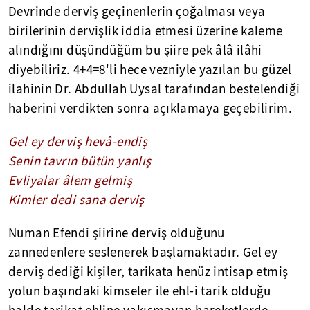
Devrinde derviş geçinenlerin çoğalması veya
birilerinin dervişlik iddia etmesi üzerine kaleme
alındığını düşündüğüm bu şiire pek âlâ ilâhi
diyebiliriz. 4+4=8'li hece vezniyle yazılan bu güzel
ilahinin Dr. Abdullah Uysal tarafından bestelendiği
haberini verdikten sonra açıklamaya geçebilirim.
Gel ey derviş hevâ-endiş
Senin tavrın bütün yanlış
Evliyalar âlem gelmiş
Kimler dedi sana derviş
Numan Efendi şiirine derviş olduğunu
zannedenlere seslenerek başlamaktadır. Gel ey
derviş dediği kişiler, tarikata henüz intisap etmiş
yolun başındaki kimseler ile ehl-i tarik olduğu