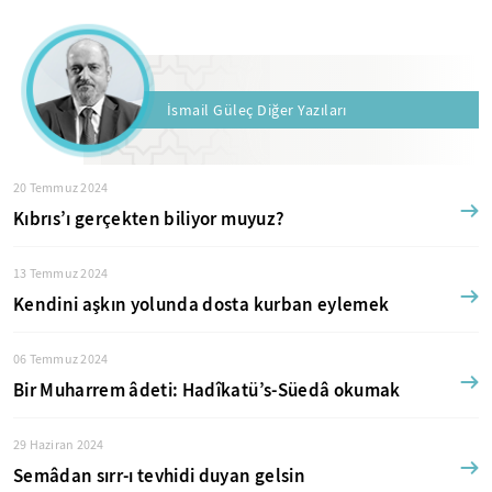
İsmail Güleç Diğer Yazıları
20 Temmuz 2024
Kıbrıs’ı gerçekten biliyor muyuz?
13 Temmuz 2024
Kendini aşkın yolunda dosta kurban eylemek
06 Temmuz 2024
Bir Muharrem âdeti: Hadîkatü’s-Süedâ okumak
29 Haziran 2024
Semâdan sırr-ı tevhidi duyan gelsin