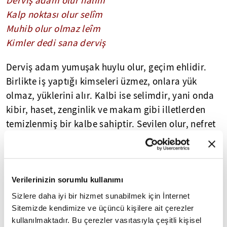
Derviş adam olur halîm
Kalp noktası olur selîm
Muhib olur olmaz leîm
Kimler dedi sana derviş
Derviş adam yumuşak huylu olur, geçim ehlidir.
Birlikte iş yaptığı kimseleri üzmez, onlara yük
olmaz, yüklerini alır. Kalbi ise selimdir, yani onda
kibir, haset, zenginlik ve makam gibi illetlerden
temizlenmiş bir kalbe sahiptir. Sevilen olur, nefret
edilen, istenmeyen aşağılık ve adi olmaz. Herkes
tarafından sevilir.
Derviş kimse halûk olur
Verilerinizin sorumlu kullanımı
Nâr-ı aşktan mahrûk olur
Sizlere daha iyi bir hizmet sunabilmek için İnternet
Hem âşık hem mâşuk olur
Sitemizde kendimize ve üçüncü kişilere ait çerezler
Kimler dedi sana derviş
kullanılmaktadır. Bu çerezler vasıtasıyla çeşitli kişisel