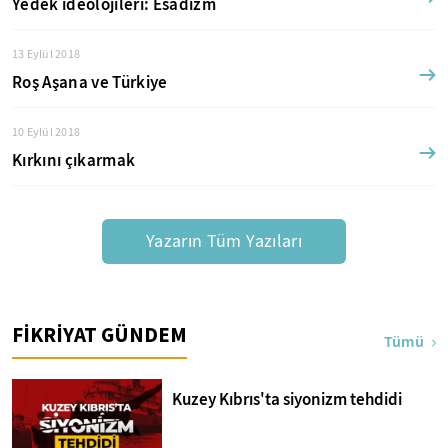
Yedek ideolojileri: Esadizm
13 Eylül 2018
Roş Aşana ve Türkiye
10 Eylül 2018
Kırkını çıkarmak
Yazarın Tüm Yazıları
FİKRİYAT GÜNDEM
Tümü
Kuzey Kıbrıs'ta siyonizm tehdidi