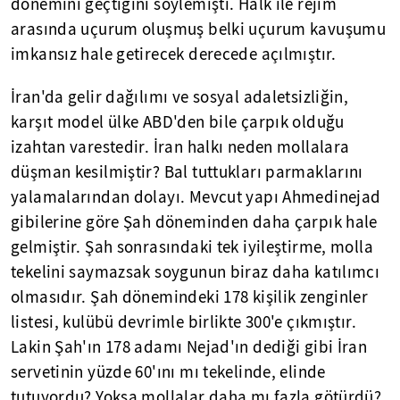
dönemini geçtiğini söylemişti. Halk ile rejim
arasında uçurum oluşmuş belki uçurum kavuşumu
imkansız hale getirecek derecede açılmıştır.
İran'da gelir dağılımı ve sosyal adaletsizliğin,
karşıt model ülke ABD'den bile çarpık olduğu
izahtan varestedir. İran halkı neden mollalara
düşman kesilmiştir? Bal tuttukları parmaklarını
yalamalarından dolayı. Mevcut yapı Ahmedinejad
gibilerine göre Şah döneminden daha çarpık hale
gelmiştir. Şah sonrasındaki tek iyileştirme, molla
tekelini saymazsak soygunun biraz daha katılımcı
olmasıdır. Şah dönemindeki 178 kişilik zenginler
listesi, kulübü devrimle birlikte 300'e çıkmıştır.
Lakin Şah'ın 178 adamı Nejad'ın dediği gibi İran
servetinin yüzde 60'ını mı tekelinde, elinde
tutuyordu? Yoksa mollalar daha mı fazla götürdü?