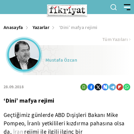
Anasayfa
Yazarlar
‘Dini’ mafya rejimi
Tüm Yazıları
Mustafa Özcan
28.09.2018
‘Dini’ mafya rejimi
Geçtiğimiz günlerde ABD Dışişleri Bakanı Mike
Pompeo, İranlı yetkilileri kızdırma pahasına olsa
da,
İran
rejimi ile ilgili ilginç bir