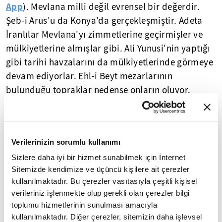
App
). Mevlana milli değil evrensel bir değerdir.
Şeb-i Arus'u da Konya'da gerçekleşmiştir. Adeta
İranlılar Mevlana'yı zimmetlerine geçirmişler ve
mülkiyetlerine almışlar gibi. Ali Yunusi'nin yaptığı
gibi tarihi havzalarını da mülkiyetlerinde görmeye
devam ediyorlar. Ehl-i Beyt mezarlarının
bulunduğu topraklar nedense onların oluyor.
Mezar olmasa da onlar uyduruyorlar! Keza
Sasani'lerin izleri de onların mülkleri oluyor? Bu
rejimin sadece dirilere değil ölülere de zararı var.
Verilerinizin sorumlu kullanımı
Mevlana öncelikli olarak doğum yeri olarak
Sizlere daha iyi bir hizmet sunabilmek için İnternet
Belh'lidir ve Rumi'den maada Belhi lakabıyla da
Sitemizde kendimize ve üçüncü kişilere ait çerezler
kullanılmaktadır. Bu çerezler vasıtasıyla çeşitli kişisel
anılır. Neden Afganlılar bu kadar titizlenmezler de
verileriniz işlenmekte olup gerekli olan çerezler bilgi
İranlılar Mevlana üzerinde fırtına koparırlar?
toplumu hizmetlerinin sunulması amacıyla
Hırslarından ve ırkçılıklarından,
kullanılmaktadır. Diğer çerezler, sitemizin daha işlevsel