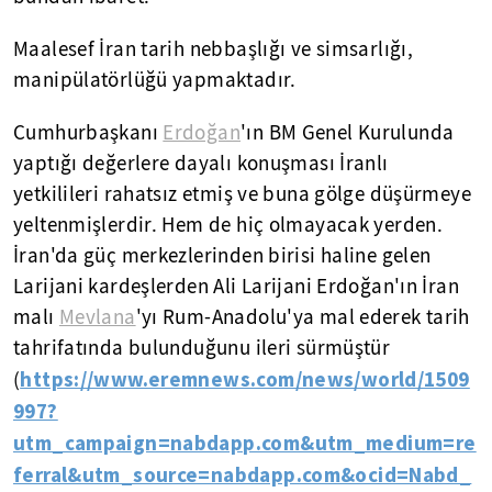
Maalesef İran tarih nebbaşlığı ve simsarlığı,
manipülatörlüğü yapmaktadır.
Cumhurbaşkanı
Erdoğan
'ın BM Genel Kurulunda
yaptığı değerlere dayalı konuşması İranlı
yetkilileri rahatsız etmiş ve buna gölge düşürmeye
yeltenmişlerdir. Hem de hiç olmayacak yerden.
İran'da güç merkezlerinden birisi haline gelen
Larijani kardeşlerden Ali Larijani Erdoğan'ın İran
malı
Mevlana
'yı Rum-Anadolu'ya mal ederek tarih
tahrifatında bulunduğunu ileri sürmüştür
https://www.eremnews.com/news/world/1509
(
997?
utm_campaign=nabdapp.com&utm_medium=re
ferral&utm_source=nabdapp.com&ocid=Nabd_