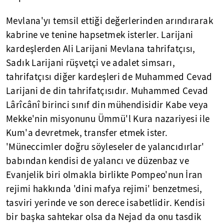
Mevlana'yı temsil ettiği değerlerinden arındırarak
kabrine ve tenine hapsetmek isterler. Larijani
kardeşlerden Ali Larijani Mevlana tahrifatçısı,
Sadık Larijani rüşvetçi ve adalet simsarı,
tahrifatçısı diğer kardeşleri de Muhammed Cevad
Larijani de din tahrifatçısıdır. Muhammed Cevad
Lârîcânî birinci sınıf din mühendisidir Kabe veya
Mekke'nin misyonunu Ümmü'l Kura nazariyesi ile
Kum'a devretmek, transfer etmek ister.
'Müneccimler doğru söyleseler de yalancıdırlar'
babından kendisi de yalancı ve düzenbaz ve
Evanjelik biri olmakla birlikte Pompeo'nun İran
rejimi hakkında 'dini mafya rejimi' benzetmesi,
tasviri yerinde ve son derece isabetlidir. Kendisi
bir başka sahtekar olsa da Nejad da onu tasdik