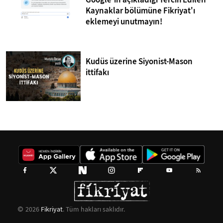
Kaynaklar bölümüne Fikriyat'ı
eklemeyi unutmayın!
Kudüs üzerine Siyonist-Mason
ittifakı
2026
Fikriyat
. Tüm hakları saklıdır.