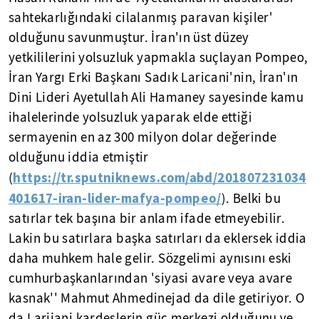
sahtekarlığındaki cilalanmış paravan kişiler'
olduğunu savunmuştur. İran'ın üst düzey
yetkililerini yolsuzluk yapmakla suçlayan Pompeo,
İran Yargı Erki Başkanı Sadık Laricani'nin, İran'ın
Dini Lideri Ayetullah Ali Hamaney sayesinde kamu
ihalelerinde yolsuzluk yaparak elde ettiği
sermayenin en az 300 milyon dolar değerinde
olduğunu iddia etmiştir
https://tr.sputniknews.com/abd/201807231034
(
401617-iran-lider-mafya-pompeo/
). Belki bu
satırlar tek başına bir anlam ifade etmeyebilir.
Lakin bu satırlara başka satırları da eklersek iddia
daha muhkem hale gelir. Sözgelimi aynısını eski
cumhurbaşkanlarından 'siyasi avare veya avare
kasnak'' Mahmut Ahmedinejad da dile getiriyor. O
da Larijani kardeşlerin güç merkezi olduğunu ve