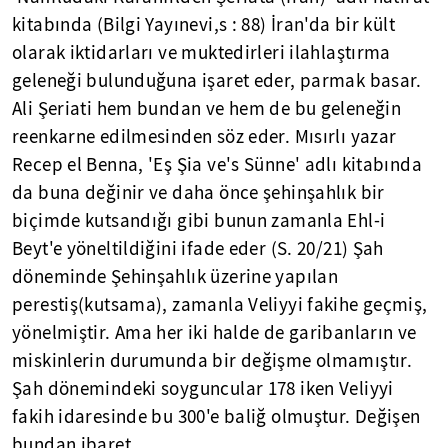
kitabında (Bilgi Yayınevi,s : 88) İran'da bir kült
olarak iktidarları ve muktedirleri ilahlaştırma
geleneği bulunduğuna işaret eder, parmak basar.
Ali Şeriati hem bundan ve hem de bu geleneğin
reenkarne edilmesinden söz eder. Mısırlı yazar
Recep el Benna, 'Eş Şia ve's Sünne' adlı kitabında
da buna değinir ve daha önce şehinşahlık bir
biçimde kutsandığı gibi bunun zamanla Ehl-i
Beyt'e yöneltildiğini ifade eder (S. 20/21) Şah
döneminde Şehinşahlık üzerine yapılan
perestiş(kutsama), zamanla Veliyyi fakihe geçmiş,
yönelmiştir. Ama her iki halde de garibanların ve
miskinlerin durumunda bir değişme olmamıştır.
Şah dönemindeki soyguncular 178 iken Veliyyi
fakih idaresinde bu 300'e baliğ olmuştur. Değişen
bundan ibaret.