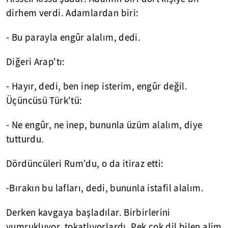
dirhem verdi. Adamlardan biri:
- Bu parayla engûr alalım, dedi.
Diğeri Arap'tı:
- Hayır, dedi, ben inep isterim, engûr değil.
Üçüncüsü Türk'tü:
- Ne engûr, ne inep, bununla üzüm alalım, diye
tutturdu.
Dördüncüleri Rum'du, o da itiraz etti:
-Bırakın bu lafları, dedi, bununla istafil alalım.
Derken kavgaya başladılar. Birbirlerini
yumrukluyor, tokatlıyorlardı. Pek çok dil bilen alim