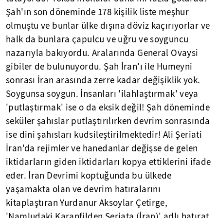
Şah'ın son döneminde 178 kişilik liste meşhur
olmuştu ve bunlar ülke dışına döviz kaçırıyorlar ve
halk da bunlara çapulcu ve uğru ve soyguncu
nazarıyla bakıyordu. Aralarında General Ovaysi
gibiler de bulunuyordu. Şah İran'ı ile Humeyni
sonrası İran arasında zerre kadar değişiklik yok.
Soygunsa soygun. İnsanları 'ilahlaştırmak' veya
'putlaştırmak' ise o da eksik değil! Şah döneminde
seküler şahıslar putlaştırılırken devrim sonrasında
ise dini şahısları kudsileştirilmektedir! Ali Şeriati
İran'da rejimler ve hanedanlar değişse de gelen
iktidarların giden iktidarları kopya ettiklerini ifade
eder. İran Devrimi koptuğunda bu ülkede
yaşamakta olan ve devrim hatıralarını
kitaplaştıran Yurdanur Aksoylar Çetirge,
'Namludaki Karanfilden Şeriata (İran)' adlı hatırat