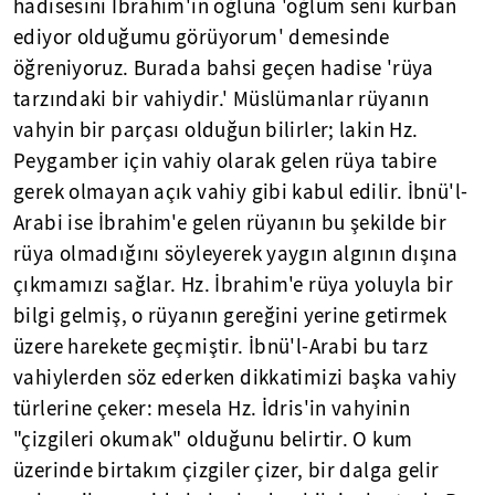
hadisesini İbrahim'in oğluna 'oğlum seni kurban
ediyor olduğumu görüyorum' demesinde
öğreniyoruz. Burada bahsi geçen hadise 'rüya
tarzındaki bir vahiydir.' Müslümanlar rüyanın
vahyin bir parçası olduğun bilirler; lakin Hz.
Peygamber için vahiy olarak gelen rüya tabire
gerek olmayan açık vahiy gibi kabul edilir. İbnü'l-
Arabi ise İbrahim'e gelen rüyanın bu şekilde bir
rüya olmadığını söyleyerek yaygın algının dışına
çıkmamızı sağlar. Hz. İbrahim'e rüya yoluyla bir
bilgi gelmiş, o rüyanın gereğini yerine getirmek
üzere harekete geçmiştir. İbnü'l-Arabi bu tarz
vahiylerden söz ederken dikkatimizi başka vahiy
türlerine çeker: mesela Hz. İdris'in vahyinin
"çizgileri okumak" olduğunu belirtir. O kum
üzerinde birtakım çizgiler çizer, bir dalga gelir