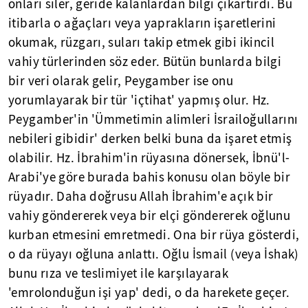
onları siler, geride kalanlardan bilgi çıkartırdı. Bu
itibarla o ağaçları veya yaprakların işaretlerini
okumak, rüzgarı, suları takip etmek gibi ikincil
vahiy türlerinden söz eder. Bütün bunlarda bilgi
bir veri olarak gelir, Peygamber ise onu
yorumlayarak bir tür 'içtihat' yapmış olur. Hz.
Peygamber'in 'Ümmetimin alimleri İsrailoğullarını
nebileri gibidir' derken belki buna da işaret etmiş
olabilir. Hz. İbrahim'in rüyasına dönersek, İbnü'l-
Arabi'ye göre burada bahis konusu olan böyle bir
rüyadır. Daha doğrusu Allah İbrahim'e açık bir
vahiy göndererek veya bir elçi göndererek oğlunu
kurban etmesini emretmedi. Ona bir rüya gösterdi,
o da rüyayı oğluna anlattı. Oğlu İsmail (veya İshak)
bunu rıza ve teslimiyet ile karşılayarak
'emrolonduğun işi yap' dedi, o da harekete geçer.