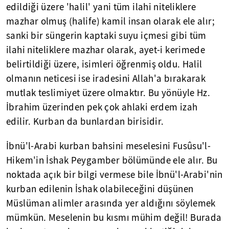
edildiği üzere 'halil' yani tüm ilahi niteliklere
mazhar olmuş (halife) kamil insan olarak ele alır;
sanki bir süngerin kaptaki suyu içmesi gibi tüm
ilahi niteliklere mazhar olarak, ayet-i kerimede
belirtildiği üzere, isimleri öğrenmiş oldu. Halil
olmanın neticesi ise iradesini Allah'a bırakarak
mutlak teslimiyet üzere olmaktır. Bu yönüyle Hz.
İbrahim üzerinden pek çok ahlaki erdem izah
edilir. Kurban da bunlardan birisidir.
İbnü'l-Arabi kurban bahsini meselesini Fusûsu'l-
Hikem'in İshak Peygamber bölümünde ele alır. Bu
noktada açık bir bilgi vermese bile İbnü'l-Arabi'nin
kurban edilenin İshak olabileceğini düşünen
Müslüman alimler arasında yer aldığını söylemek
mümkün. Meselenin bu kısmı mühim değil! Burada