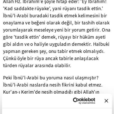
Allah Hz. İbrahim'e şöyle hitap eder: 'Ey İbrahim!
'Kad saddakte rüyake', yani rüyanı tasdik ettin.'
İbnü'l-Arabi buradaki tasdik etmek kelimesini bir
onaylama ve beğeni olarak değil, bir tashih olarak
yorumlayarak meseleye yeni bir yorum getirir. Ona
göre 'tasdik ettin' demek, rüyayı bir hüküm ayeti
gibi aldın ve o haliyle uyguladın demektir. Halbuki
yapman gereken şey, onu tabir etmek olmalıydı.
Çünkü öyle bir rüya ancak tabirle anlaşılacak
türden rüyalar arasında olabilir.
Peki İbnü'l-Arabi bu yoruma nasıl ulaşmıştır?
İbnü'l-Arabi naslarda nesih fikrini kabul etmez.
Kur'an-ı Kerim'de nesih olmadığı gibi Allah'ın
peygamberine bir emir verip onun tam aksi
istikamette yeni bir emir vermesi uluhiyet
hakkındaki bilgimizle çelişebilir. İkinci mesele ise