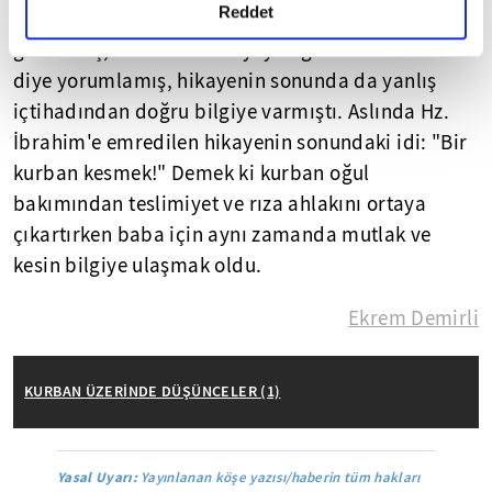
detaylı bilgi almak için lütfen
tıklayınız.
Reddet
değiştirmemişti. Allah İbrahim'e bir rüya
göstermiş, İbrahim ise rüyayı 'oğlu kurban etmek
diye yorumlamış, hikayenin sonunda da yanlış
içtihadından doğru bilgiye varmıştı. Aslında Hz.
İbrahim'e emredilen hikayenin sonundaki idi: "Bir
kurban kesmek!" Demek ki kurban oğul
bakımından teslimiyet ve rıza ahlakını ortaya
çıkartırken baba için aynı zamanda mutlak ve
kesin bilgiye ulaşmak oldu.
Ekrem Demirli
KURBAN ÜZERİNDE DÜŞÜNCELER (1)
Yasal Uyarı:
Yayınlanan köşe yazısı/haberin tüm hakları