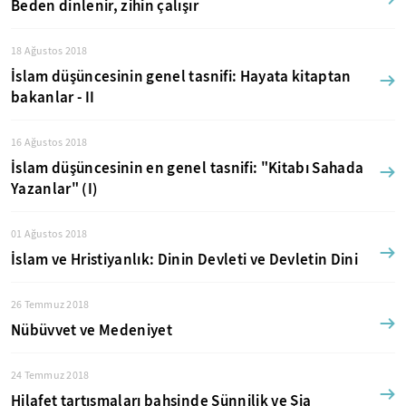
Beden dinlenir, zihin çalışır
18 Ağustos 2018
İslam düşüncesinin genel tasnifi: Hayata kitaptan
bakanlar - II
16 Ağustos 2018
İslam düşüncesinin en genel tasnifi: "Kitabı Sahada
Yazanlar" (I)
01 Ağustos 2018
İslam ve Hristiyanlık: Dinin Devleti ve Devletin Dini
26 Temmuz 2018
Nübüvvet ve Medeniyet
24 Temmuz 2018
Hilafet tartışmaları bahsinde Sünnilik ve Şia