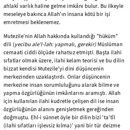
ahlakî varlık haline gelme imkânı bulur. Bu ilkeyle
meseleye bakınca Allah'ın insana kötü bir işi
emretmesi beklenemez.
Mutezile'nin Allah hakkında kullandığı "hüküm"
dili (
yecibu ale'l-lah: yapmalı, gerekir)
Müslüman
cemaati ciddi ölçüde rahatsız etmişti. Başta ilahi
sıfatlar olmak üzere, ilahi kelam teorisi ve bu dilin
bizzat kendisi Mutezile'yi dini düşüncenin
merkezinden uzaklaştırdı. Onlar düşüncenin
merkezine insan sorumluluğunu alarak bilme ve
yapma özgürlüğünün imkânlarını aramıştı. Allah
için kullanılan ilahi kudretle çelişen dil ise insan
özgürlüğünün alanını genişletmek gereğinden
doğmuştu. Ehl-i sünnet öyle bir dilin bizi 'ta'tîl
(ilahi sıfatları işlevsiz kılma)' yani bir tür deizme