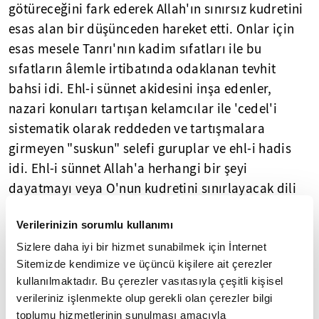
götüreceğini fark ederek Allah'ın sınırsız kudretini
esas alan bir düşünceden hareket etti. Onlar için
esas mesele Tanrı'nın kadim sıfatları ile bu
sıfatların âlemle irtibatında odaklanan tevhit
bahsi idi. Ehl-i sünnet akidesini inşa edenler,
nazari konuları tartışan kelamcılar ile 'cedel'i
sistematik olarak reddeden ve tartışmalara
girmeyen "suskun" selefi guruplar ve ehl-i hadis
idi. Ehl-i sünnet Allah'a herhangi bir şeyi
dayatmayı veya O'nun kudretini sınırlayacak dili
kullanmayı dini ahlaka aykırı sayarken aynı
Verilerinizin sorumlu kullanımı
zamanda bunu ulûhiyete aykırı gördü. Ehl-i sünnet
kadir-i mutlak ilkesinden meydan okuyucu bir
Sizlere daha iyi bir hizmet sunabilmek için İnternet
Sitemizde kendimize ve üçüncü kişilere ait çerezler
tutum takınarak insan özgürlüğünün alanını
kullanılmaktadır. Bu çerezler vasıtasıyla çeşitli kişisel
daralttı. Bu meyanda kudret ilahi sıfatlardan birisi
verileriniz işlenmekte olup gerekli olan çerezler bilgi
değil, tüm ilahi niteliklerin ortak anlamıdır; her
toplumu hizmetlerinin sunulması amacıyla