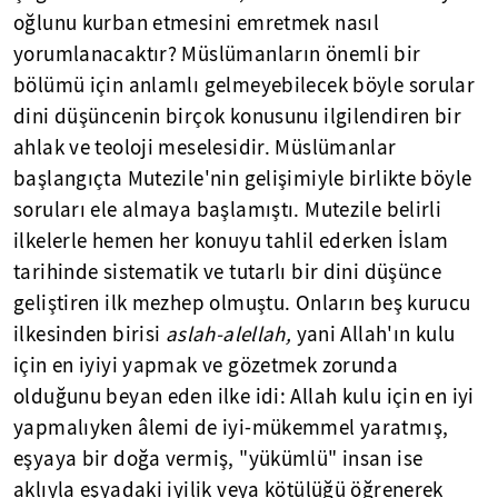
oğlunu kurban etmesini emretmek nasıl
yorumlanacaktır? Müslümanların önemli bir
bölümü için anlamlı gelmeyebilecek böyle sorular
dini düşüncenin birçok konusunu ilgilendiren bir
ahlak ve teoloji meselesidir. Müslümanlar
başlangıçta Mutezile'nin gelişimiyle birlikte böyle
soruları ele almaya başlamıştı. Mutezile belirli
ilkelerle hemen her konuyu tahlil ederken İslam
tarihinde sistematik ve tutarlı bir dini düşünce
geliştiren ilk mezhep olmuştu. Onların beş kurucu
ilkesinden birisi
aslah-alellah,
yani Allah'ın kulu
için en iyiyi yapmak ve gözetmek zorunda
olduğunu beyan eden ilke idi: Allah kulu için en iyi
yapmalıyken âlemi de iyi-mükemmel yaratmış,
eşyaya bir doğa vermiş, "yükümlü" insan ise
aklıyla eşyadaki iyilik veya kötülüğü öğrenerek