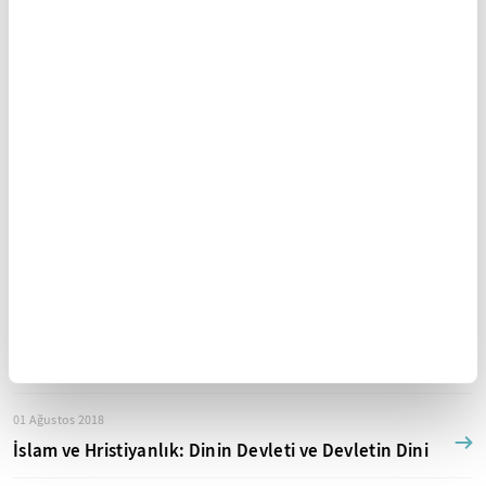
Ekrem Demirli Diğer Yazıları
20 Ağustos 2018
Beden dinlenir, zihin çalışır
18 Ağustos 2018
İslam düşüncesinin genel tasnifi: Hayata kitaptan
bakanlar - II
16 Ağustos 2018
İslam düşüncesinin en genel tasnifi: "Kitabı Sahada
Yazanlar" (I)
01 Ağustos 2018
İslam ve Hristiyanlık: Dinin Devleti ve Devletin Dini