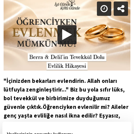
"İçinizden bekarları evlendirin. Allah onları
lütfuyla zenginleştirir..." Biz bu yola sıfır lüks,
bol tevekkül ve birbirimize duyduğumuz
güvenle çıktık.Öğrenciyken evlenilir mi? Aileler
genç yaşta evliliğe nasıl ikna edilir? Eşyasız,
kiralık bir öğrenci evinde mutluluk bulunur mu?
Tıp fakültesi öğrencisi Berra ve mühendis Delil,