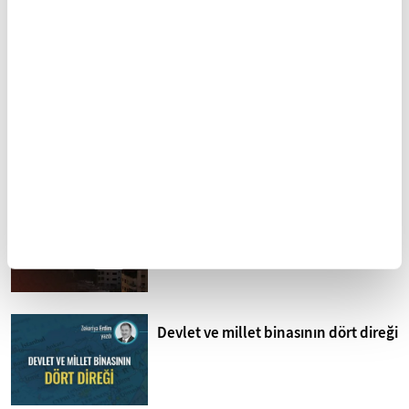
Sistematik işkence İsrail
hapishaneleri
Mohammed Omer'in kaleminden
Bombardıman Uçakları ve Tanklar
Arasında Gazze
Devlet ve millet binasının dört direği