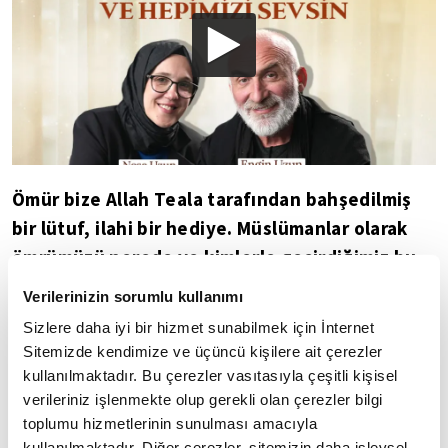
Ömür bize Allah Teala tarafından bahşedilmiş
bir lütuf, ilahi bir hediye. Müslümanlar olarak
ömrümüzü nerede ve kimlerle geçirdiğimiz bu
açıdan çok çok önemli. İyi Günde Kötü Günde
Verilerinizin sorumlu kullanımı
ismini verdiğimiz yeni programımızda bu
Sizlere daha iyi bir hizmet sunabilmek için İnternet
sorunun cevabına odaklanıyoruz: Ömrümüzü
Sitemizde kendimize ve üçüncü kişilere ait çerezler
kiminle geçiriyoruz?
kullanılmaktadır. Bu çerezler vasıtasıyla çeşitli kişisel
verileriniz işlenmekte olup gerekli olan çerezler bilgi
Uzun ve mutlu bir evliliğin sırrı nedir? Zorlukların
toplumu hizmetlerinin sunulması amacıyla
kullanılmaktadır. Diğer çerezler, sitemizin daha işlevsel