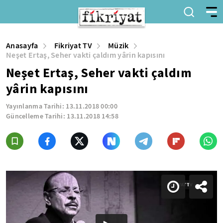
Anasayfa
Fikriyat TV
Müzik
Neşet Ertaş, Seher vakti çaldım yârin kapısını
Neşet Ertaş, Seher vakti çaldım
yârin kapısını
Yayınlanma Tarihi:
13.11.2018 00:00
Güncelleme Tarihi:
13.11.2018 14:58