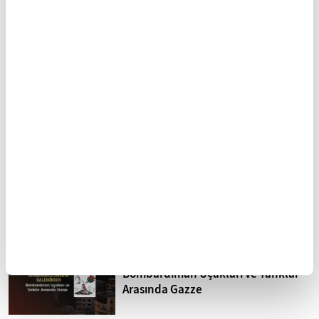
İmparatorluğu’nun ilk
Barış Manço
resmi marşı: Mahmudiye
FİKRİYAT GÜNDEM
Tümü
Kuzey Kıbrıs'ta siyonizm tehdidi
Sistematik işkence İsrail
hapishaneleri
Mohammed Omer'in kaleminden
Bombardıman Uçakları ve Tanklar
Arasında Gazze