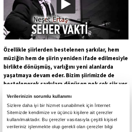
Özellikle şiirlerden bestelenen şarkılar, hem
müziğin hem de şiirin yeniden ifade edilmesiyle
birlikte dönüşmüş, varlığını yeni alanlarda
yaşatmaya devam eder. Bizim şiirimizde de
bestelenerek şarkılara dönüşen pek çok şiir yer
alır. Şairlerin dünyasının müzikle yakın temas
Verilerinizin sorumlu kullanımı
kurduğu gerçeği, bu gibi bestelerle bir kez
Sizlere daha iyi bir hizmet sunabilmek için İnternet
daha kendini gösterir.
Sitemizde kendimize ve üçüncü kişilere ait çerezler
kullanılmaktadır. Bu çerezler vasıtasıyla çeşitli kişisel
Âşık Agahi
verileriniz işlenmekte olup gerekli olan çerezler bilgi