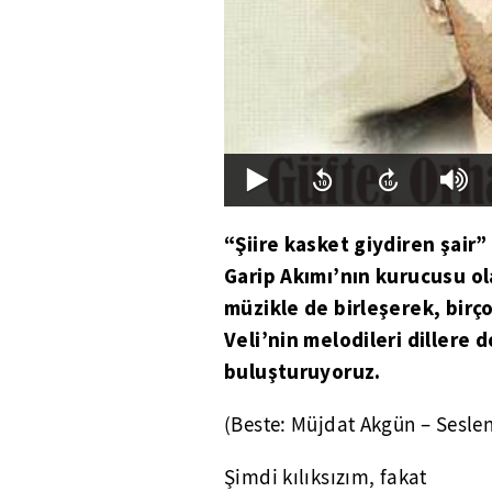
“Şiire kasket giydiren şair
Garip Akımı’nın kurucusu ola
müzikle de birleşerek, birç
Veli’nin melodileri dillere d
buluşturuyoruz.
(Beste: Müjdat Akgün – Seslen
Şimdi kılıksızım, fakat