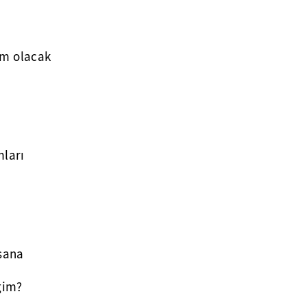
ım olacak
ları
sana
ğim?