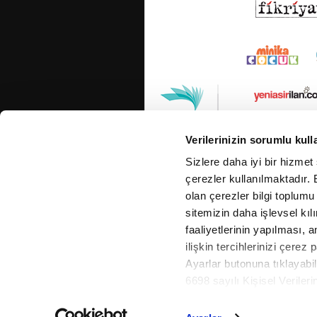
Verilerinizin sorumlu kull
Sizlere daha iyi bir hizmet
çerezler kullanılmaktadır. B
olan çerezler bilgi toplumu
sitemizin daha işlevsel kıl
faaliyetlerinin yapılması, a
ilişkin tercihlerinizi çerez 
Ayarlar butonuna tıklayabil
6698 sayılı Kişisel Verile
Cop
Metnimizi okumak ve sitemiz
daha detaylı bilgi almak iç