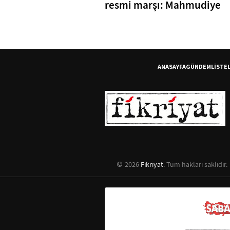
resmi marşı: Mahmudiye
ANASAYFA
GÜNDEM
LİSTE
2026
Fikriyat
. Tüm hakları saklıdır.