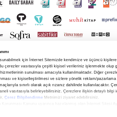
anımı
 sunabilmek için İnternet Sitemizde kendimize ve üçüncü kişilere 
u çerezler vasıtasıyla çeşitli kişisel verileriniz işlenmekte olup g
 hizmetlerinin sunulması amacıyla kullanılmaktadır. Diğer çerezle
ınması ve kişiselleştirilmesi ve sizlere yönelik reklam/pazarlama
maçlarıyla sınırlı olarak açık rızanız dahilinde kullanılacaktır. Çe
paneli vasıtasıyla belirleyebilirsiniz. Çerezlere ilişkin detaylı bilgi i
ir,
Çerez Bilgilendirme
Metnimizi ziyaret edebilirsiniz.
rin Korunması Kanunu uyarınca hazırlanmış olan İnternet Sitesi A
yright © 2026 Tüm hakları saklıdır. TURKUVAZ HABERLEŞME VE YAYINCILIK ANONİM ŞİR
i ziyaretiniz kapsamında gerçekleştirilen veri işleme faaliyetleri i
in lütfen
tıklayınız.