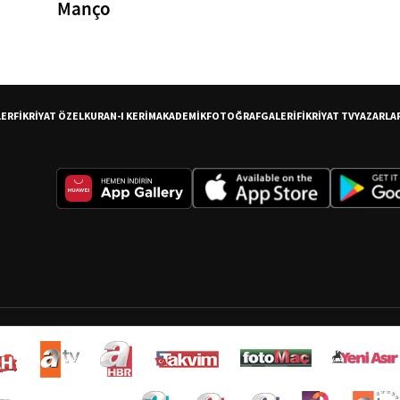
Manço
LER
FİKRİYAT ÖZEL
KURAN-I KERİM
AKADEMİK
FOTOĞRAF
GALERİ
FİKRİYAT TV
YAZARLA