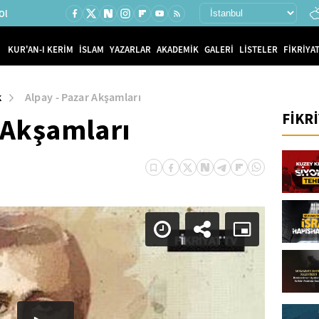
Ol
KUR'AN-I KERİM
İSLAM
YAZARLAR
AKADEMİK
GALERİ
LİSTELER
FİKRİYAT
k
Alpay - Pazar Akşamları
FİKR
 Akşamları