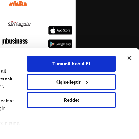
Tümünü Kabul Et
ait
erekli
Kişiselleştir
r,
Reddet
rezlere
çin
ydınlatma
KETİ
le ilgili