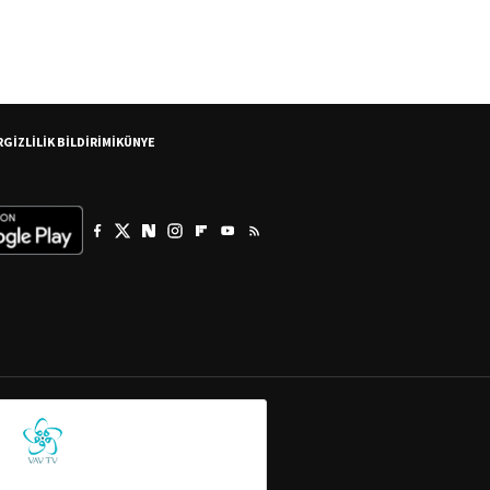
R
GİZLİLİK BİLDİRİMİ
KÜNYE