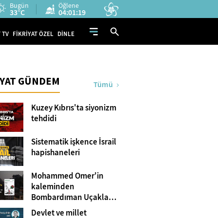
Bugün
Öğlene
33°C
04:01:18
 TV
FİKRİYAT ÖZEL
DİNLE
İYAT GÜNDEM
Tümü
Kuzey Kıbrıs'ta siyonizm
tehdidi
Sistematik işkence İsrail
hapishaneleri
Mohammed Omer'in
kaleminden
Bombardıman Uçakları
ve Tanklar Arasında
Devlet ve millet