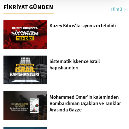
I Bakara Suresi 28-30.
Mücâhedesi
FİKRİYAT GÜNDEM
Ayetler Tefsiri
Tümü
Kuzey Kıbrıs'ta siyonizm tehdidi
Sistematik işkence İsrail
hapishaneleri
Mohammed Omer'in kaleminden
Bombardıman Uçakları ve Tanklar
Arasında Gazze