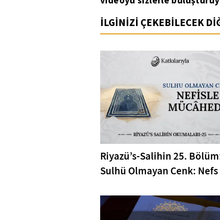
videoyu sizlerle buluşturuy
İLGİNİZİ ÇEKEBİLECEK D
Riyazü’s-Salihin 25. Bölüm
Sulhü Olmayan Cenk: Nefs 
Mücahede