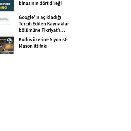
Gazze
binasının dört direği
Google'ın açıkladığı
Tercih Edilen Kaynaklar
bölümüne Fikriyat'ı
eklemeyi unutmayın!
Kudüs üzerine Siyonist-
Mason ittifakı