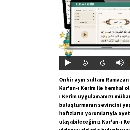
Onbir ayın sultanı Ramazan 
Kur'an-ı Kerim ile hemhal ol
ı Kerim uygulamamızı mübar
buluşturmanın sevincini yaş
hafızların yorumlarıyla ayet
ulaşabileceğiniz Kur'an-ı K