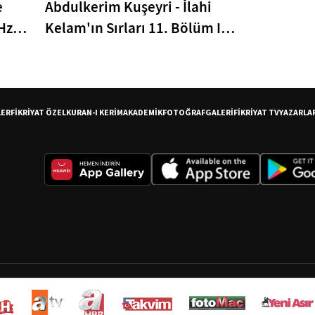
e
Abdulkerim Kuşeyri - İlahi
Hz.
Kelam'ın Sırları 11. Bölüm I
uşu
Bakara Suresi 25-27. Ayetler
Tefsiri
LER
FİKRİYAT ÖZEL
KURAN-I KERİM
AKADEMİK
FOTOĞRAF
GALERİ
FİKRİYAT TV
YAZARLA