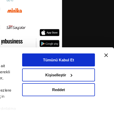
Tümünü Kabul Et
ait
erekli
Kişiselleştir
r,
Reddet
rezlere
çin
ydınlatma
KETİ