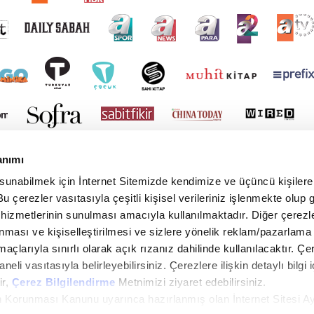
anımı
 sunabilmek için İnternet Sitemizde kendimize ve üçüncü kişilere 
u çerezler vasıtasıyla çeşitli kişisel verileriniz işlenmekte olup g
 hizmetlerinin sunulması amacıyla kullanılmaktadır. Diğer çerezle
ınması ve kişiselleştirilmesi ve sizlere yönelik reklam/pazarlama
maçlarıyla sınırlı olarak açık rızanız dahilinde kullanılacaktır. Çe
paneli vasıtasıyla belirleyebilirsiniz. Çerezlere ilişkin detaylı bilgi i
ir,
Çerez Bilgilendirme
Metnimizi ziyaret edebilirsiniz.
rin Korunması Kanunu uyarınca hazırlanmış olan İnternet Sitesi A
yright © 2026 Tüm hakları saklıdır. TURKUVAZ HABERLEŞME VE YAYINCILIK ANONİM ŞİR