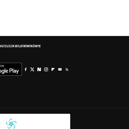
R
GİZLİLİK BİLDİRİMİ
KÜNYE