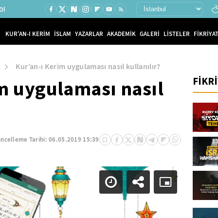
Ol
KUR'AN-I KERİM
İSLAM
YAZARLAR
AKADEMİK
GALERİ
LİSTELER
FİKRİYAT
Kur’an-ı Kerim uygulaması nasıl kullanılır?
FİKR
m uygulaması nasıl
ncelleme Tarihi:
06.05.2019 15:39