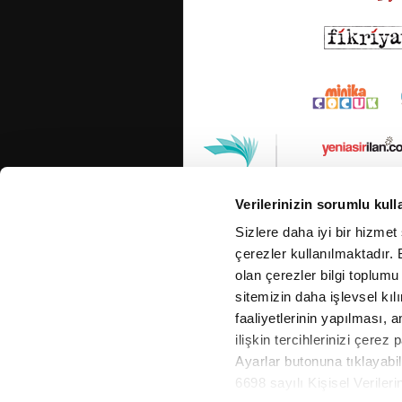
Verilerinizin sorumlu kull
Sizlere daha iyi bir hizmet
çerezler kullanılmaktadır. B
olan çerezler bilgi toplumu
sitemizin daha işlevsel kıl
faaliyetlerinin yapılması, a
ilişkin tercihlerinizi çerez 
Ayarlar butonuna tıklayabil
6698 sayılı Kişisel Verile
Cop