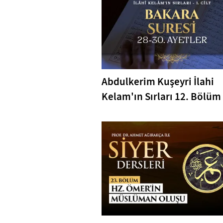
Abdulkerim Kuşeyri İlahi
Kelam'ın Sırları 12. Bölüm 
Bakara Suresi 28-30. Ayetl
Tefsiri