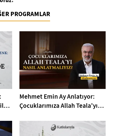
oruz.
İĞER PROGRAMLAR
:
Mehmet Emin Ay Anlatıyor:
ile
Çocuklarımıza Allah Teala'yı
Nasıl Anlatmalıyız?