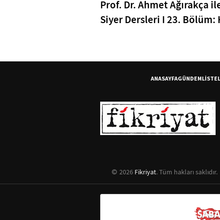
Prof. Dr. Ahmet Ağırakça il
Siyer Dersleri I 23. Bölüm: 
Ömer'in (RA) Müslüman Ol
ANASAYFA
GÜNDEM
LİSTE
2026
Fikriyat
. Tüm hakları saklıdır.