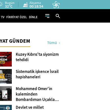
Bugün
Akşama
32°C
00:18:53
 TV
FİKRİYAT ÖZEL
DİNLE
İYAT GÜNDEM
Tümü
Kuzey Kıbrıs'ta siyonizm
tehdidi
Sistematik işkence İsrail
hapishaneleri
Mohammed Omer'in
kaleminden
Bombardıman Uçakları
ve Tanklar Arasında
Devlet ve millet