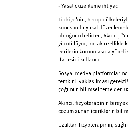
- Yasal düzenleme ihtiyacı
Türkiye
'nin,
Avrupa
ülkeleriy
konusunda yasal düzenlemele
olduğunu belirten, Akıncı, "Ya
yürütülüyor, ancak özellikle 
verilerin korunmasına yöneli
ifadesini kullandı.
Sosyal medya platformlarında
temkinli yaklaşılması gerektiğ
çoğunun bilimsel temelden u
Akıncı, fizyoterapinin bireye
çözüm sunan içeriklerin bil
Uzaktan fizyoterapinin, sağlı