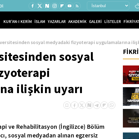
Ol
KUR'AN-I KERİM
İSLAM
YAZARLAR
AKADEMİK
GALERİ
LİSTELER
FİKRİYAT
versitesinden sosyal medyadaki fizyoterapi uygulamalarına iliş
FİKR
sitesinden sosyal
zyoterapi
a ilişkin uyarı
api ve Rehabilitasyon (İngilizce) Bölüm
cı, sosyal medyadan alınan egzersiz