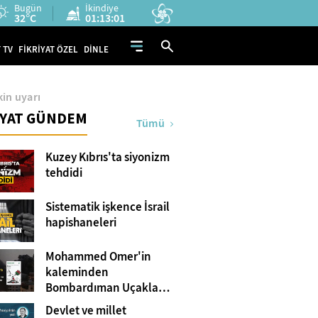
Bugün
İkindiye
32°C
01:13:00
 TV
FİKRİYAT ÖZEL
DİNLE
kin uyarı
İYAT GÜNDEM
Tümü
Kuzey Kıbrıs'ta siyonizm
tehdidi
Sistematik işkence İsrail
hapishaneleri
Mohammed Omer'in
kaleminden
Bombardıman Uçakları
ve Tanklar Arasında
Devlet ve millet