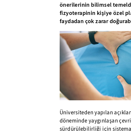
önerilerinin bilimsel temeld
fizyoterapinin kişiye özel p
faydadan çok zarar doğurabil
Üniversiteden yapılan açıkla
döneminde yaygınlaşan çevrim
sürdürülebilirliği için siste