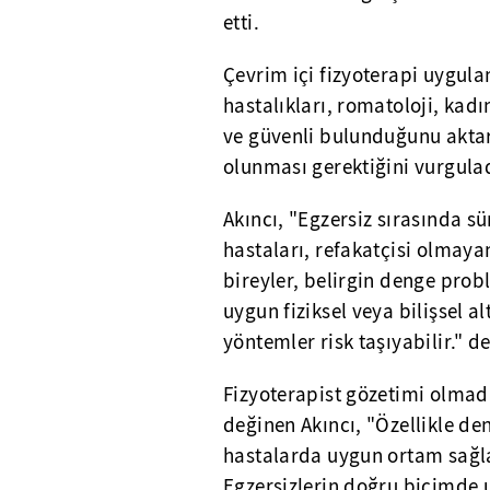
etti.
Çevrim içi fizyoterapi uygula
hastalıkları, romatoloji, kadı
ve güvenli bulunduğunu aktar
olunması gerektiğini vurgulad
Akıncı, "Egzersiz sırasında sü
hastaları, refakatçisi olmaya
bireyler, belirgin denge prob
uygun fiziksel veya bilişsel a
yöntemler risk taşıyabilir."
Fizyoterapist gözetimi olmada
değinen Akıncı, "Özellikle d
hastalarda uygun ortam sağl
Egzersizlerin doğru biçimde 