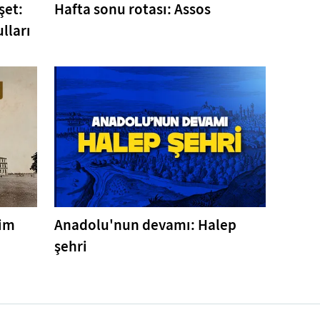
şet:
Hafta sonu rotası: Assos
lları
tim
Anadolu'nun devamı: Halep
şehri