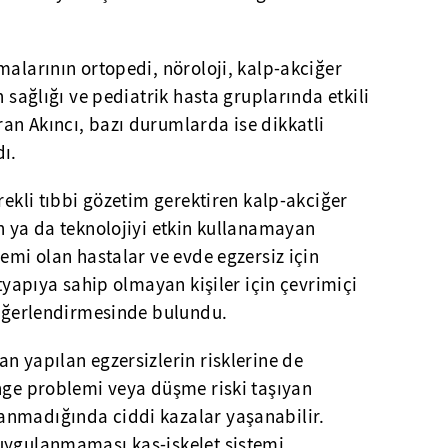
malarının ortopedi, nöroloji, kalp-akciğer
n sağlığı ve pediatrik hasta gruplarında etkili
an Akıncı, bazı durumlarda ise dikkatli
ı.
rekli tıbbi gözetim gerektiren kalp-akciğer
n ya da teknolojiyi etkin kullanamayan
lemi olan hastalar ve evde egzersiz için
ltyapıya sahip olmayan kişiler için çevrimiçi
 değerlendirmesinde bulundu.
n yapılan egzersizlerin risklerine de
enge problemi veya düşme riski taşıyan
anmadığında ciddi kazalar yaşanabilir.
uygulanmaması kas-iskelet sistemi