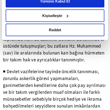
Metnimizi ziyaret edebilirsiniz.
Tümünü Kabul Et
6698 sayılı Kişisel Verilerin Korunması Kanunu uyarınca
hazırlanmış olan İnternet Sitesi Aydınlatma Metnimizi
Kişiselleştir
okumak ve sitemizi ziyaretiniz kapsamında
SEYYİDLERE AYRICALIK TANINMIŞ MIDIR?
📌
gerçekleştirilen veri işleme faaliyetleri ile ilgili daha
detaylı bilgi almak için lütfen
tıklayınız.
Reddet
◾ Seyyid olan kimseler hem her Müslüman
toplumda hem de özellikle Osmanlı döneminde el
üstünde tutuşmuşlar; bu zatlara Hz. Muhammed
(sav) ile aralarında bulunan kan bağına hürmeten
bir takım hak ve ayrıcalıklar tanınmıştır.
◾ Devlet vazifelerine tayinde öncelik tanınması,
zorunlu askerlik görevi yapmamaları,
ganimetlerden kendilerine daha çok pay ayrılması
ve bir takım vergilerden muaf olmaları ile farklı
münasebetler sebebiyle birçok hediye ve ikrama
bahşedilmeleri seyyidlere sunulan imkânlardan