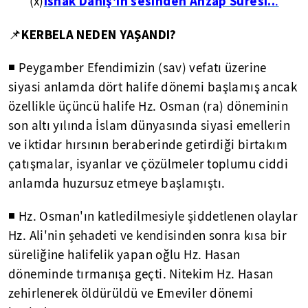
İshak Danış'ın sesinden Ahzap Suresi..
(x)
.
KERBELA NEDEN YAŞANDI?
📌
◾ Peygamber Efendimizin (sav) vefatı üzerine
siyasi anlamda dört halife dönemi başlamış ancak
özellikle üçüncü halife Hz. Osman (ra) döneminin
son altı yılında İslam dünyasında siyasi emellerin
ve iktidar hırsının beraberinde getirdiği birtakım
çatışmalar, isyanlar ve çözülmeler toplumu ciddi
anlamda huzursuz etmeye başlamıştı.
◾ Hz. Osman'ın katledilmesiyle şiddetlenen olaylar
Hz. Ali'nin şehadeti ve kendisinden sonra kısa bir
süreliğine halifelik yapan oğlu Hz. Hasan
döneminde tırmanışa geçti. Nitekim Hz. Hasan
zehirlenerek öldürüldü ve Emeviler dönemi