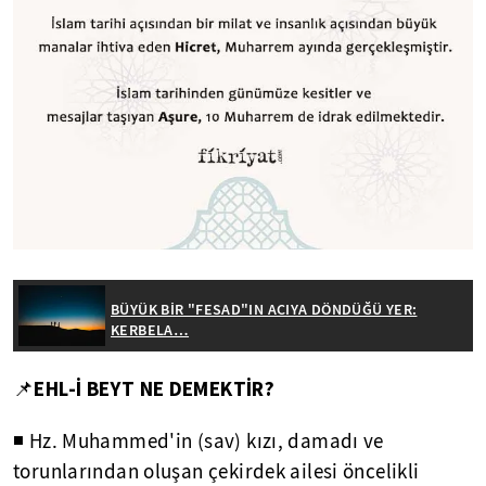
BÜYÜK BİR "FESAD"IN ACIYA DÖNDÜĞÜ YER:
KERBELA…
EHL-İ BEYT NE DEMEKTİR?
📌
◾ Hz. Muhammed'in (sav) kızı, damadı ve
torunlarından oluşan çekirdek ailesi öncelikli