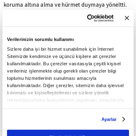
koruma altına alma ve hürmet duymaya yöneltti.
Seçkin hafızların sesinden Kur'an-ı Kerim
(x)
dinlemek için tıklayın
Verilerinizin sorumlu kullanımı
Sizlere daha iyi bir hizmet sunabilmek için İnternet
TÜRK EDEBİYATINDA ÖNEMLİ BİR MOTİF: KERBELA
Sitemizde kendimize ve üçüncü kişilere ait çerezler
kullanılmaktadır. Bu çerezler vasıtasıyla çeşitli kişisel
verileriniz işlenmekte olup gerekli olan çerezler bilgi
toplumu hizmetlerinin sunulması amacıyla
kullanılmaktadır. Diğer çerezler, sitemizin daha işlevsel
kılınması ve kişiselleştirilmesi ve sizlere yönelik
reklam/pazarlama faaliyetlerinin yapılması, amaçlarıyla
sınırlı olarak açık rızanız dahilinde kullanılacaktır.
Çerezlere ilişkin tercihlerinizi çerez paneli vasıtasıyla
Ayarlar
belirleyebilirsiniz. Çerezlere ilişkin detaylı bilgi için
Ayarlar butonuna tıklayabilir,
Çerez Bilgilendirme