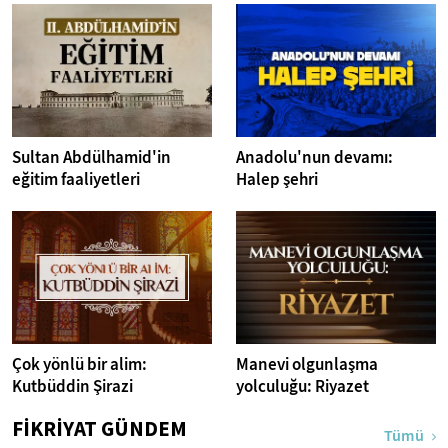
Sultan Abdülhamid'in
Anadolu'nun devamı:
eğitim faaliyetleri
Halep şehri
Çok yönlü bir alim:
Manevi olgunlaşma
Kutbüddin Şirazi
yolculuğu: Riyazet
FİKRİYAT GÜNDEM
Tümü