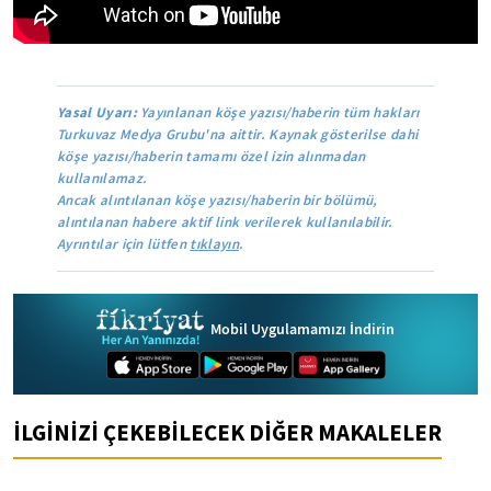
Yasal Uyarı:
Yayınlanan köşe yazısı/haberin tüm hakları
Turkuvaz Medya Grubu'na aittir. Kaynak gösterilse dahi
köşe yazısı/haberin tamamı özel izin alınmadan
kullanılamaz.
Ancak alıntılanan köşe yazısı/haberin bir bölümü,
alıntılanan habere aktif link verilerek kullanılabilir.
Ayrıntılar için lütfen
tıklayın
.
Mobil Uygulamamızı İndirin
İLGİNİZİ ÇEKEBİLECEK DİĞER MAKALELER