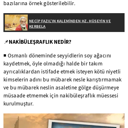
bazılarına örnek gösterilebilir.
NECİP FAZIL'IN KALEMİNDEN HZ. HÜSEYİN VE
KERBELA
NAKİBÜLEŞRAFLIK NEDİR?
📌
◾ Osmanlı döneminde seyyidlerin soy ağacını
kaydetmek, öyle olmadığı halde bir takım
ayrıcalıklardan istifade etmek isteyen kötü niyetli
kimselerin adını bu mübarek nesle karıştırmamak
ve bu mübarek neslin asaletine gölge düşürmeye
müsaade etmemek için nakibüleşraflık müessesi
kurulmuştur.