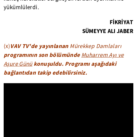
yükümlülerdi.
FİKRİYAT
SÜMEYYE ALI JABER
VAV TV'de yayınlanan
(x)
Mürekkep Damlaları
programının son bölümünde
Muharrem Ayı ve
konuşuldu. Programı aşağıdaki
Aşure Günü
bağlantıdan takip edebilirsiniz.