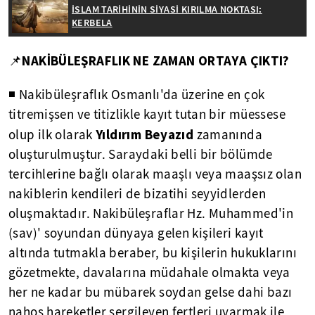
İSLAM TARİHİNİN SİYASİ KIRILMA NOKTASI:
KERBELA
NAKİBÜLEŞRAFLIK NE ZAMAN ORTAYA ÇIKTI?
📌
◾ Nakibüleşraflık Osmanlı'da üzerine en çok
titremişsen ve titizlikle kayıt tutan bir müessese
Yıldırım Beyazıd
olup ilk olarak
zamanında
oluşturulmuştur. Saraydaki belli bir bölümde
tercihlerine bağlı olarak maaşlı veya maaşsız olan
nakiblerin kendileri de bizatihi seyyidlerden
oluşmaktadır. Nakibüleşraflar Hz. Muhammed'in
(sav)' soyundan dünyaya gelen kişileri kayıt
altında tutmakla beraber, bu kişilerin hukuklarını
gözetmekte, davalarına müdahale olmakta veya
her ne kadar bu mübarek soydan gelse dahi bazı
nahoş hareketler sergileyen fertleri uyarmak ile