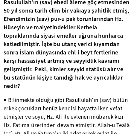
Rasulullah'ın (sav) ebedi âleme göç etmesinden
50 yıl sonra tarih elim bir vakıaya şahitlik etmiş,
Efendimizin (sav) pür-ü pak torunlarından Hz.
Hüseyin ve maiyetindekiler Kerbela
topraklarında siyasi emeller uğruna hunharca
katledilmiştir. İşte bu utanç verici kıyamdan
sonra İslam dünyasında ehl-i beyt fertlerine
karşı hassasiyet artmış ve seyyidlik kavramı
gelişmiştir. Peki, kimler seyyid statüsü alır ve
bu statünün kişiye tanıdığı hak ve ayrıcalıklar
nedir?
◾ Bilinmekte olduğu gibi Rasullulah'ın (sav) bütün
erkek çocukları henüz kendisi hayatta iken vefat
etmişler ve soyu, Hz. Ali ile evlenen mübarek kızı
Hz. Fatıma üzerinden devam etmiştir. Allah-u Teâlâ
(cc) Hz. Ali ve Fatıma'yı iki adet erkek evlat ile