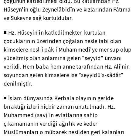
çoğunun katledilmesi oldu. Bu katliamdan Hz.
Hüseyn'in oğlu Zeynelâbidîn ve kızlarından Fâtıma
ve Sükeyne sağ kurtuldular.
◾ Hz. Hüseyin'in katledilmekten kurtulan
çocuklarının üzerinden çoğalan nesle tabi olan
kimselere nesl-i pâk-i Muhammedî'ye mensup olup
yüceltmiş olan anlamına gelen "seyyid" ünvanı
verildi. Hem baba hem anne tarafından Hz. Ali'nin
soyundan gelen kimselere ise "seyyidü's-sâdât"
denilmiştir.
◾ İslam dünyasında Kerbala olayının geride
bıraktığı izleri hiçbir zaman unutulmadı. Hz.
Muhammed (sav)'in evlatlarına sahip
çıkamamanın verdiği ağırlık ve keder
Müslümanları o mübarek nesilden geri kalanları