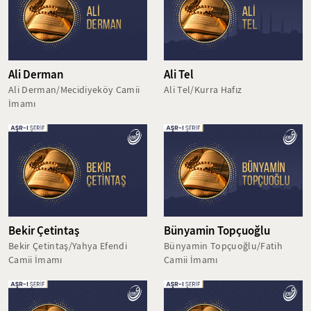
Ali Derman
Ali Tel
Ali Derman/Mecidiyeköy Camii
Ali Tel/Kurra Hafız
İmamı
Bekir Çetintaş
Bünyamin Topçuoğlu
Bekir Çetintaş/Yahya Efendi
Bünyamin Topçuoğlu/Fatih
Camii İmamı
Camii İmamı