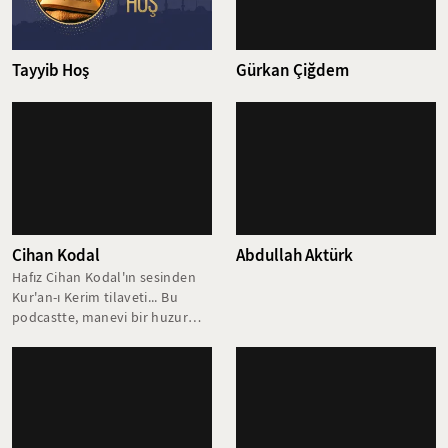
Tayyib Hoş
Gürkan Çiğdem
Cihan Kodal
Abdullah Aktürk
Hafız Cihan Kodal'ın sesinden
Kur'an-ı Kerim tilaveti... Bu
podcastte, manevi bir huzur
iklimine kapı aralayan en güzel
Aşr-ı Şerif okumalarını
bulabilirsiniz.