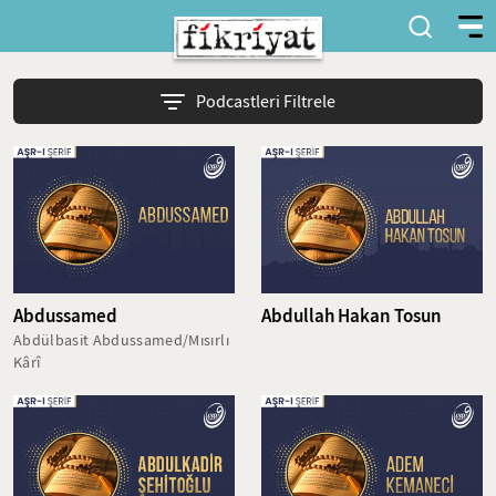
Podcastleri Filtrele
Abdussamed
Abdullah Hakan Tosun
Abdülbasit Abdussamed/Mısırlı
Kârî