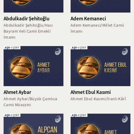
Abdulkadir Şehitoğlu
Adem Kemaneci
Abdulkadir Şehitoğlu/Hacı
Adem Kemaneci/Millet Camii
Bayram Veli Camii Emekli
İmamı
İmamı
Ahmet Aybar
Ahmet Ebul Kasımi
Ahmet Aybar/Büyük Çamlıca
Ahmet Ebul Kasımi/İranlı Kârî
Camii Müezzini