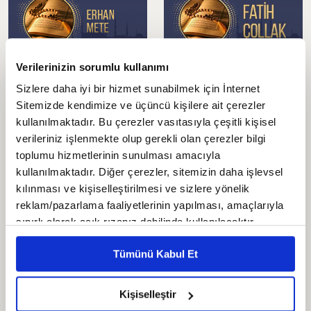
Verilerinizin sorumlu kullanımı
Erhan Mete
Fatih Çollak
Sizlere daha iyi bir hizmet sunabilmek için İnternet
Erhan Mete/Eyüp Sultan Camii
Sitemizde kendimize ve üçüncü kişilere ait çerezler
İmamı
kullanılmaktadır. Bu çerezler vasıtasıyla çeşitli kişisel
verileriniz işlenmekte olup gerekli olan çerezler bilgi
toplumu hizmetlerinin sunulması amacıyla
kullanılmaktadır. Diğer çerezler, sitemizin daha işlevsel
kılınması ve kişiselleştirilmesi ve sizlere yönelik
reklam/pazarlama faaliyetlerinin yapılması, amaçlarıyla
sınırlı olarak açık rızanız dahilinde kullanılacaktır.
Ferruh Muştuer
Furkan Tıraşçı
Çerezlere ilişkin tercihlerinizi çerez paneli vasıtasıyla
Ferruh Muştuer/Ayasofya-i
Furkan Tıraşçı/Kocatepe Camii
Tümünü Kabul Et
belirleyebilirsiniz. Çerezlere ilişkin detaylı bilgi için
Kebir Camii İmamı
Müezzini
Ayarlar butonuna tıklayabilir,
Çerez Bilgilendirme
Metnimizi ziyaret edebilirsiniz.
Kişiselleştir
6698 sayılı Kişisel Verilerin Korunması Kanunu uyarınca