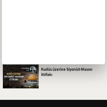
Devlet ve millet binasının dört direği
Google'ın açıkladığı Tercih Edilen
Kaynaklar bölümüne Fikriyat'ı
eklemeyi unutmayın!
Kudüs üzerine Siyonist-Mason
ittifakı