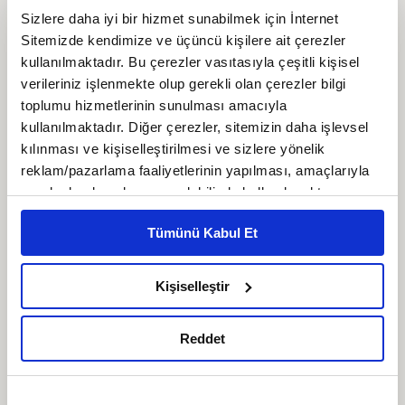
oluşur. Sure ismini İslam peygamberi Muhammed'in
Sizlere daha iyi bir hizmet sunabilmek için İnternet
bazı yiyecekleri kendisine yasaklamasını anlatan 1.
ayetten alır.
Sitemizde kendimize ve üçüncü kişilere ait çerezler
FİKRİYAT GÜNDEM
Tümü
kullanılmaktadır. Bu çerezler vasıtasıyla çeşitli kişisel
verileriniz işlenmekte olup gerekli olan çerezler bilgi
Kuzey Kıbrıs'ta siyonizm tehdidi
toplumu hizmetlerinin sunulması amacıyla
kullanılmaktadır. Diğer çerezler, sitemizin daha işlevsel
kılınması ve kişiselleştirilmesi ve sizlere yönelik
reklam/pazarlama faaliyetlerinin yapılması, amaçlarıyla
sınırlı olarak açık rızanız dahilinde kullanılacaktır.
Çerezlere ilişkin tercihlerinizi çerez paneli vasıtasıyla
Sistematik işkence İsrail
Tümünü Kabul Et
belirleyebilirsiniz. Çerezlere ilişkin detaylı bilgi için
hapishaneleri
Ayarlar butonuna tıklayabilir,
Çerez Bilgilendirme
Metnimizi ziyaret edebilirsiniz.
Kişiselleştir
6698 sayılı Kişisel Verilerin Korunması Kanunu uyarınca
hazırlanmış olan İnternet Sitesi Aydınlatma Metnimizi
Mohammed Omer'in kaleminden
Reddet
okumak ve sitemizi ziyaretiniz kapsamında
Bombardıman Uçakları ve Tanklar
gerçekleştirilen veri işleme faaliyetleri ile ilgili daha
Arasında Gazze
detaylı bilgi almak için lütfen
tıklayınız.