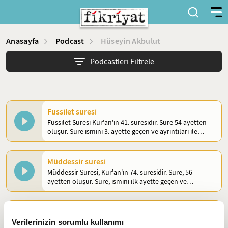
Anasayfa
Podcast
Hüseyin Akbulut
Podcastleri Filtrele
Fussilet suresi
Fussilet Suresi Kur'an'ın 41. suresidir. Sure 54 ayetten
oluşur. Sure ismini 3. ayette geçen ve ayrıntıları ile
açıklandı anlamına gelen “fussilet” kelimesinden alır.
Müddessir suresi
Müddessir Suresi, Kur'an'ın 74. suresidir. Sure, 56
ayetten oluşur. Sure, ismini ilk ayette geçen ve
"örtüsüne bürünen" anlamına gelen "el-Müddessir"
kelimesinden almıştır.
Tahrîm suresi
Tahrim Suresi, Kur'an'ın 66. suresidir. Sure 12 ayetten
Verilerinizin sorumlu kullanımı