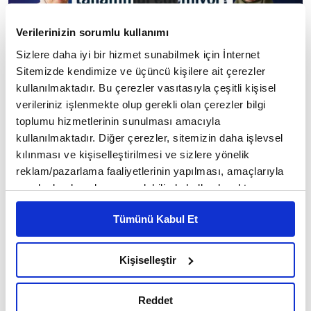
Verilerinizin sorumlu kullanımı
Sizlere daha iyi bir hizmet sunabilmek için İnternet
Sitemizde kendimize ve üçüncü kişilere ait çerezler
kullanılmaktadır. Bu çerezler vasıtasıyla çeşitli kişisel
verileriniz işlenmekte olup gerekli olan çerezler bilgi
"Aklımızın beslenme kaynağı neyse ona
toplumu hizmetlerinin sunulması amacıyla
2
/9
göre konuşuruz"
kullanılmaktadır. Diğer çerezler, sitemizin daha işlevsel
kılınması ve kişiselleştirilmesi ve sizlere yönelik
reklam/pazarlama faaliyetlerinin yapılması, amaçlarıyla
sınırlı olarak açık rızanız dahilinde kullanılacaktır.
Çerezlere ilişkin tercihlerinizi çerez paneli vasıtasıyla
Tümünü Kabul Et
belirleyebilirsiniz. Çerezlere ilişkin detaylı bilgi için
Ayarlar butonuna tıklayabilir,
Çerez Bilgilendirme
Metnimizi ziyaret edebilirsiniz.
Kişiselleştir
6698 sayılı Kişisel Verilerin Korunması Kanunu uyarınca
hazırlanmış olan İnternet Sitesi Aydınlatma Metnimizi
Reddet
okumak ve sitemizi ziyaretiniz kapsamında