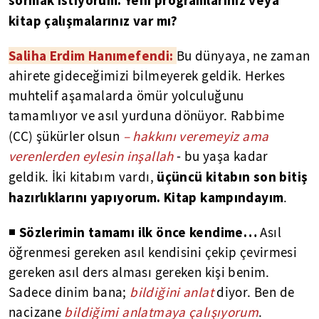
sormak istiyorum. Yeni programlarınız veya
kitap çalışmalarınız var mı?
Saliha Erdim Hanımefendi:
Bu dünyaya, ne zaman
ahirete gideceğimizi bilmeyerek geldik. Herkes
muhtelif aşamalarda ömür yolculuğunu
tamamlıyor ve asıl yurduna dönüyor. Rabbime
(CC)
şükürler olsun
– hakkını veremeyiz ama
verenlerden eylesin inşallah
- bu yaşa kadar
üçüncü kitabın son bitiş
geldik. İki kitabım vardı,
hazırlıklarını yapıyorum. Kitap kampındayım
.
Sözlerimin tamamı ilk önce kendime…
◾
Asıl
öğrenmesi gereken asıl kendisini çekip çevirmesi
gereken asıl ders alması gereken kişi benim.
Sadece dinim bana;
bildiğini anlat
diyor. Ben de
nacizane
bildiğimi anlatmaya çalışıyorum
.