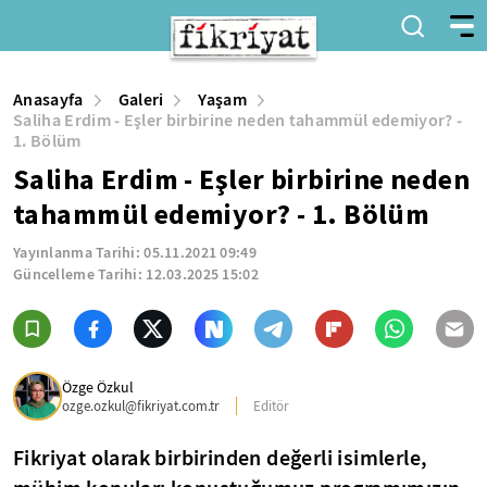
Anasayfa
Galeri
Yaşam
Saliha Erdim - Eşler birbirine neden tahammül edemiyor? -
1. Bölüm
Saliha Erdim - Eşler birbirine neden
tahammül edemiyor? - 1. Bölüm
Yayınlanma Tarihi:
05.11.2021 09:49
Güncelleme Tarihi:
12.03.2025 15:02
Özge Özkul
ozge.ozkul@fikriyat.com.tr
Editör
Fikriyat olarak birbirinden değerli isimlerle,