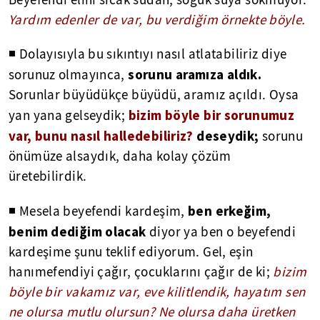
Beyefendi elini sıcak sudan, soğuk suya sokmuyor.
Yardım edenler de var, bu verdiğim örnekte böyle.
◾ Dolayısıyla bu sıkıntıyı nasıl atlatabiliriz diye
sorunu aramıza aldık.
sorunuz olmayınca,
Sorunlar büyüdükçe büyüdü, aramız açıldı. Oysa
bizim böyle bir sorunumuz
yan yana gelseydik;
var, bunu nasıl halledebiliriz?
deseydik;
sorunu
önümüze alsaydık, daha kolay çözüm
üretebilirdik.
ben erkeğim,
◾ Mesela beyefendi kardeşim,
benim dediğim olacak
diyor ya ben o beyefendi
kardeşime şunu teklif ediyorum. Gel, eşin
hanımefendiyi çağır, çocuklarını çağır de ki;
bizim
böyle bir vakamız var, eve kilitlendik, hayatım sen
ne olursa mutlu olursun? Ne olursa daha üretken