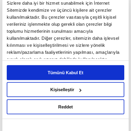
Sizlere daha iyi bir hizmet sunabilmek için İnternet
Sitemizde kendimize ve üçüncü kişilere ait çerezler
kullanılmaktadır. Bu çerezler vasıtasıyla çeşitli kişisel
verileriniz işlenmekte olup gerekli olan çerezler bilgi
toplumu hizmetlerinin sunulması amacıyla
kullanılmaktadır. Diğer çerezler, sitemizin daha işlevsel
kılınması ve kişiselleştirilmesi ve sizlere yönelik
reklam/pazarlama faaliyetlerinin yapılması, amaçlarıyla
sınırlı olarak açık rızanız dahilinde kullanılacaktır.
Fikriyat editörlerinden Bekir Salih Yaman
◾
,
Çerezlere ilişkin tercihlerinizi çerez paneli vasıtasıyla
"Tarihin en zengin insanı Mansa Musa'nın Hac
Tümünü Kabul Et
belirleyebilirsiniz. Çerezlere ilişkin detaylı bilgi için
seyahati"
ni kaleme aldı. En güzel hikâyeler bir
Ayarlar butonuna tıklayabilir,
Çerez Bilgilendirme
"Bir
yolculukla başladığını söyleyen editörümüz,
Metnimizi ziyaret edebilirsiniz.
Kişiselleştir
bilinmeyenin varlığı ve o bilinmeyene karşı
6698 sayılı Kişisel Verilerin Korunması Kanunu uyarınca
hazırlanmış olan İnternet Sitesi Aydınlatma Metnimizi
gerçekleştirilen yolculuklar tarih boyunca
Reddet
okumak ve sitemizi ziyaretiniz kapsamında
insanoğlunun dikkatini çekti"
ifadelerinde
gerçekleştirilen veri işleme faaliyetleri ile ilgili daha
bulundu.
detaylı bilgi almak için lütfen
tıklayınız.