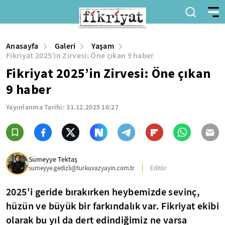
Anasayfa
Galeri
Yaşam
Fikriyat 2025’in Zirvesi: Öne çıkan 9 haber
Fikriyat 2025’in Zirvesi: Öne çıkan
9 haber
Yayınlanma Tarihi:
31.12.2025 16:27
Sümeyye Tektaş
sumeyye.gedizli@turkuvazyayin.com.tr
Editör
2025'i geride bırakırken heybemizde sevinç,
hüzün ve büyük bir farkındalık var. Fikriyat ekibi
olarak bu yıl da dert edindiğimiz ne varsa