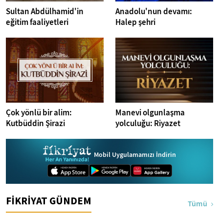
Sultan Abdülhamid'in
Anadolu'nun devamı:
eğitim faaliyetleri
Halep şehri
Çok yönlü bir alim:
Manevi olgunlaşma
Kutbüddin Şirazi
yolculuğu: Riyazet
Mobil Uygulamamızı İndirin
FİKRİYAT GÜNDEM
Tümü