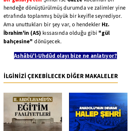
hendeğe dönüştürülmüş durumda ve zalimler yine
etrafında toplanmış büyük bir keyifle seyrediyor.
Hz.
Ama unuttukları bir şey var, o hendekler
İbrahim'in (AS)
"gül
kıssasında olduğu gibi
bahçesine"
dönüşecek.
Ashâbü'l-Uhdûd olayı bize ne anlatıyor?
İLGİNİZİ ÇEKEBİLECEK DİĞER MAKALELER