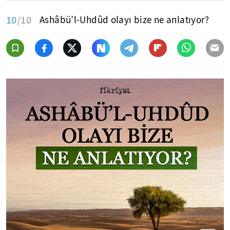
10
/10
Ashâbü’l-Uhdûd olayı bize ne anlatıyor?