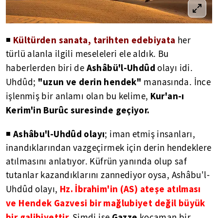
Kültürden sanata, tarihten edebiyata
◾
her
türlü alanla ilgili meseleleri ele aldık. Bu
Ashâbü'l-Uhdûd
haberlerden biri de
olayı idi.
"uzun ve derin hendek"
Uhdûd;
manasında. İnce
Kur'an-ı
işlenmiş bir anlamı olan bu kelime,
Kerim'in Burûc suresinde geçiyor.
Ashâbu'l-Uhdûd olayı
◾
; iman etmiş insanları,
inandıklarından vazgeçirmek için derin hendeklere
atılmasını anlatıyor. Küfrün yanında olup saf
tutanlar kazandıklarını zannediyor oysa, Ashâbu'l-
Hz. İbrahim'in (AS) ateşe atılması
Uhdûd olayı,
ve Hendek Gazvesi bir mağlubiyet değil büyük
bir galibiyettir.
Gazze
Şimdi ise
kocaman bir