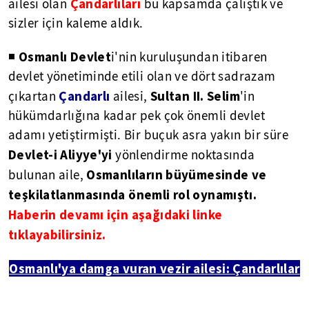
Çandarlıları
ailesi olan
bu kapsamda çalıştık ve
sizler için kaleme aldık.
Osmanlı Devlet
◾
i'nin kuruluşundan itibaren
devlet yönetiminde etili olan ve dört sadrazam
Çandarlı
Sultan II. Selim
çıkartan
ailesi,
'in
hükümdarlığına kadar pek çok önemli devlet
adamı yetiştirmişti. Bir buçuk asra yakın bir süre
Devlet-i Aliyye'yi
yönlendirme noktasında
Osmanlıların büyümesinde ve
bulunan aile,
teşkilatlanmasında önemli rol oynamıştı.
Haberin devamı için aşağıdaki linke
tıklayabilirsiniz.
Osmanlı'ya damga vuran vezir ailesi: Çandarlılar