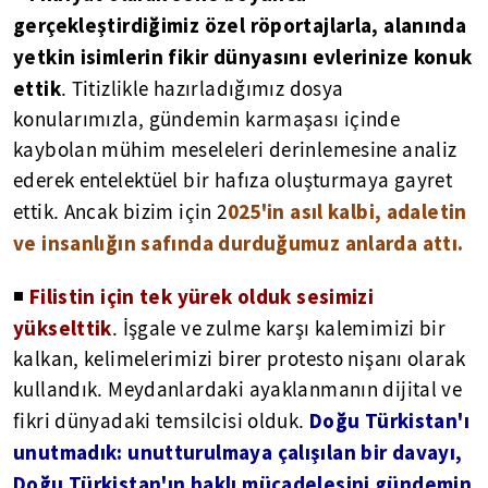
gerçekleştirdiğimiz özel röportajlarla, alanında
yetkin isimlerin fikir dünyasını evlerinize konuk
ettik
. Titizlikle hazırladığımız dosya
konularımızla, gündemin karmaşası içinde
kaybolan mühim meseleleri derinlemesine analiz
ederek entelektüel bir hafıza oluşturmaya gayret
025'in asıl kalbi, adaletin
ettik. Ancak bizim için 2
ve insanlığın safında durduğumuz anlarda attı.
Filistin için tek yürek olduk sesimizi
◾
yükselttik
. İşgale ve zulme karşı kalemimizi bir
kalkan, kelimelerimizi birer protesto nişanı olarak
kullandık. Meydanlardaki ayaklanmanın dijital ve
Doğu Türkistan'ı
fikri dünyadaki temsilcisi olduk.
unutmadık: unutturulmaya çalışılan bir davayı,
Doğu Türkistan'ın haklı mücadelesini gündemin