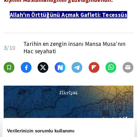
Allah'ın Örttüğünü Açmak Gafleti: Tecessüs
Tarihin en zengin insanı Mansa Musa'nın
3
/10
Hac seyahati
Verilerinizin sorumlu kullanımı