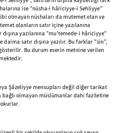
-i Sehliyye", satırların dışına kaydettiği fark
shalarına ise "nüsha-i hâriciyye-i Sehliyye"
tertibi olmayan nüshaları da mutemet olan ve
temet olanların satır içine yazılanına
r dışına yazılanına "mu'temede-i hâriciyye"
daima satır dışına yazılır. Bu farklar "sin",
gösterilir. Bu durum eserin metnine verilen
rmektedir.
veya Şâzeliyye mensupları değil diğer tarikat
ta bağlı olmayan müslümanlar dahi faziletine
okurlar.
üzenli bir şekilde okuyanların çok sevap