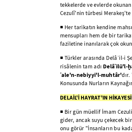
tekkelerde ve evlerde okunan
Cezulî'nin türbesi Merakeş'te 
◾ Her tarikatın kendine mahs
mensupları hem de bir tari
faziletine inanılarak çok ok
◾ Türkler arasında Delâʾil-i Şe
Delâ
ʾ
ilü'l-
ḫ
risâlenin tam adı
ʿ
ale'n-nebiyyi'l-muhtâr'
dır.
Konusunda Nurların Kaynağına
DELAİL'İ HAYRAT'IN HİKAYESİ
◾ Bir gün müellif İmam Cezul
gider, ancak suyu çekecek bir
onu görür "İnsanların bu ka