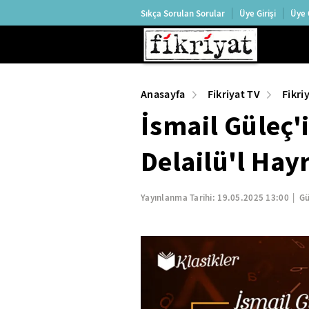
Sıkça Sorulan Sorular
Üye Girişi
Üye 
Anasayfa
Fikriyat TV
Fikri
İsmail Güleç'
Delailü'l Hayr
Yayınlanma Tarihi:
19.05.2025 13:00
Gü