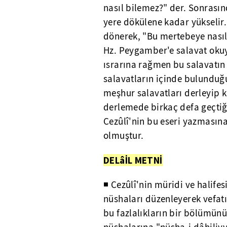
nasıl bilemez?" der. Sonrasın
yere dökülene kadar yükselir
dönerek, "Bu mertebeye nasıl 
Hz. Peygamber'e salavat okuy
ısrarına rağmen bu salavatın
salavatların içinde bulunduğ
meşhur salavatları derleyip k
derlemede birkaç defa geçtiği
Cezûlî'nin bu eseri yazmasın
olmuştur.
DELâİL METNİ
◾ Cezûlî'nin müridi ve halifes
nüshaları düzenleyerek vefatı
bu fazlalıkların bir bölümünü 