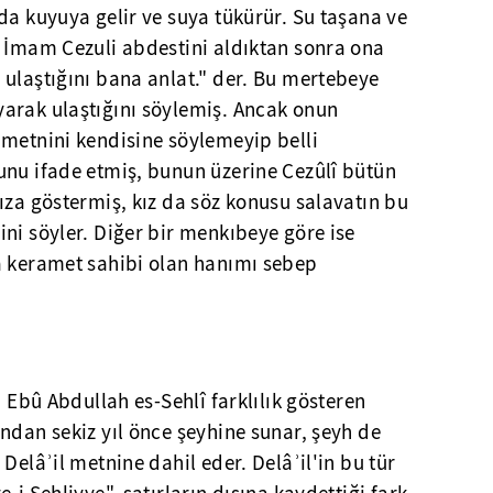
da kuyuya gelir ve suya tükürür. Su taşana ve
. İmam Cezuli abdestini aldıktan sonra ona
ulaştığını bana anlat." der. Bu mertebeye
arak ulaştığını söylemiş. Ancak onun
 metnini kendisine söylemeyip belli
unu ifade etmiş, bunun üzerine Cezûlî bütün
ıza göstermiş, kız da söz konusu salavatın bu
ni söyler. Diğer bir menkıbeye göre ise
a keramet sahibi olan hanımı sebep
i Ebû Abdullah es-Sehlî farklılık gösteren
ndan sekiz yıl önce şeyhine sunar, şeyh de
Delâʾil metnine dahil eder. Delâʾil'in bu tür