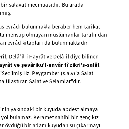
 bir salavat mecmuasıdır. Bu arada
imiş.
us evrâdı bulunmakla beraber hem tarikat
kata mensup olmayan müslümanlar tarafından
unan evrâd kitapları da bulunmaktadır
rîf, Delâʾil-i Hayrât ve Delâʾil diye bilinen
ayrât ve şevâriku'l-envâr fî zikri's-salât
 "Seçilmiş Hz. Peygamber (s.a.v)'a Salat
 Ulaştıran Salat ve Selamlar"dır.
i'nin yakındaki bir kuyuda abdest almaya
 yol bulamaz. Keramet sahibi bir genç kız
dar övdüğü bir adam kuyudan su çıkarmayı