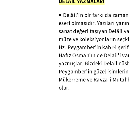
DELAİL YAZMALARI
◾ Delâil'in bir farkı da zaman
eseri olmasıdır. Yazıları yanı
sanat değeri taşıyan Delâil y
müze ve koleksiyonların seçk
Hz. Peygamber'in kabr-i şerif
Hafız Osman'ın de Delail'i va
yazmışlar. Bizdeki Delail nüsh
Peygamber'in güzel isimlerinin
Mükerreme ve Ravza-i Mutahha
olur.