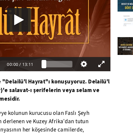
00:00
/
13:11
 "Delailü'l Hayrat"ı konuşuyoruz. Delailü'l
)'e salavat-ı şerifelerin veya selam ve
mesidir.
iyye kolunun kurucusu olan Faslı Şeyh
an derlenen ve Kuzey Afrika'dan tutun
nyasının her köşesinde camilerde,