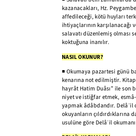
kazanacakları, Hz. Peygamber'
affedileceği, kötü huyları ter
ihtiyaçlarının karşılanacağı v
salavatı düzenlemiş olması se
koktuğuna inanılır.
NASIL OKUNUR?
◾ Okumaya pazartesi günü baş
kenarına not edilmiştir. Kitap
hayrât Hatim Duâsı" ile son 
niyet ve istiğfar etmek, esm
yapmak âdâbdandır. Delâʾil o
okuyanların çıldırdıklarına da
usulüne göre Delâʾil okumanın