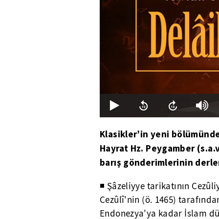
Klasikler’in yeni bölümünde
Hayrat Hz. Peygamber (s.a.v
barış gönderimlerinin derle
◾ Şâzeliyye tarikatının Cezûl
Cezûlî'nin (ö. 1465) tarafınd
Endonezya'ya kadar İslam dü