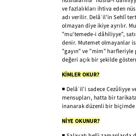
nüshalarına "nüsha-i dâhiliyye
ve fazlalıkları ihtiva eden nü
adı verilir. Delâʾil'in Sehlî 
olmayan diye ikiye ayrılır. Mu
"mu'temede-i dâhiliyye", satı
denir. Mutemet olmayanlar ise 
"gayın" ve "mim" harfleriyle 
değeri açık bir şekilde göste
KİMLER OKUR?
◾ Delâʾil'i sadece Cezûliyye 
mensupları, hatta bir tarika
inanarak düzenli bir biçimde 
NİYE OKUNUR?
◾ Salavatı belli zamanlarda d