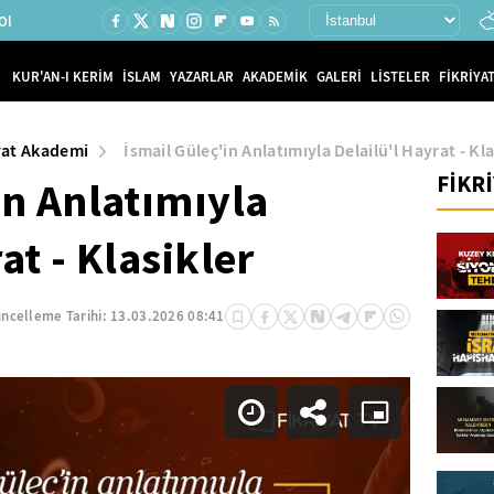
Ol
KUR'AN-I KERİM
İSLAM
YAZARLAR
AKADEMİK
GALERİ
LİSTELER
FİKRİYAT
yat Akademi
İsmail Güleç'in Anlatımıyla Delailü'l Hayrat - Kla
FİKR
in Anlatımıyla
at - Klasikler
ncelleme Tarihi:
13.03.2026 08:41