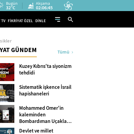
Bugün
Akşama
32°C
02:06:44
 TV
FİKRİYAT ÖZEL
DİNLE
sikler
İYAT GÜNDEM
Tümü
Kuzey Kıbrıs'ta siyonizm
tehdidi
Sistematik işkence İsrail
hapishaneleri
Mohammed Omer'in
kaleminden
Bombardıman Uçakları
ve Tanklar Arasında
Devlet ve millet