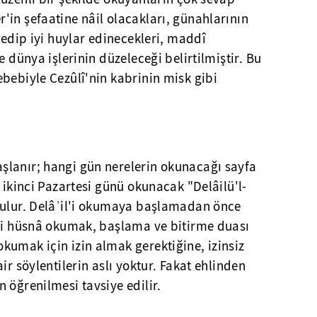
in şefaatine nâil olacakları, günahlarının
kedip iyi huylar edinecekleri, maddî
e dünya işlerinin düzeleceği belirtilmiştir. Bu
bebiyle Cezûlî'nin kabrinin misk gibi
lanır; hangi gün nerelerin okunacağı sayfa
 ikinci Pazartesi günü okunacak "Delâilü'l-
bulur. Delâʾil'i okumaya başlamadan önce
â-i hüsnâ okumak, başlama ve bitirme duası
kumak için izin almak gerektiğine, izinsiz
ir söylentilerin aslı yoktur. Fakat ehlinden
 öğrenilmesi tavsiye edilir.