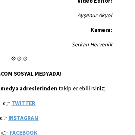
Video Editör:
Ayşenur Akyol
Kamera:
Serkan Hervenik
💠💠💠
T.COM SOSYAL MEDYADA!
 medya adreslerinden
takip edebilirsiniz;
👉
TWITTER
👉
INSTAGRAM
👉
FACEBOOK