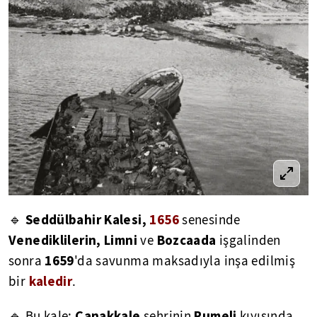
Seddülbahir Kalesi,
1656
🔹
senesinde
Venediklilerin,
Limni
Bozcaada
ve
işgalinden
1659
sonra
'da savunma maksadıyla inşa edilmiş
kaledir
bir
.
Çanakkale
Rumeli
🔹 Bu kale;
şehrinin
kıyısında,