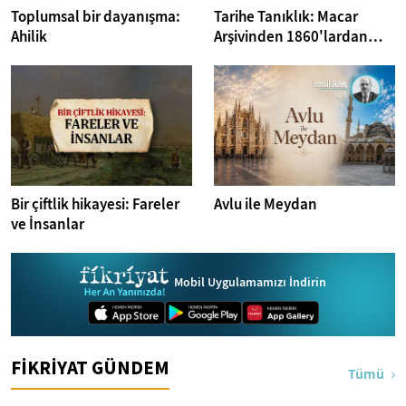
Toplumsal bir dayanışma:
Tarihe Tanıklık: Macar
Ahilik
Arşivinden 1860'lardan
İstanbul Fotoğrafları
Bir çiftlik hikayesi: Fareler
Avlu ile Meydan
ve İnsanlar
Mobil Uygulamamızı İndirin
FİKRİYAT GÜNDEM
Tümü