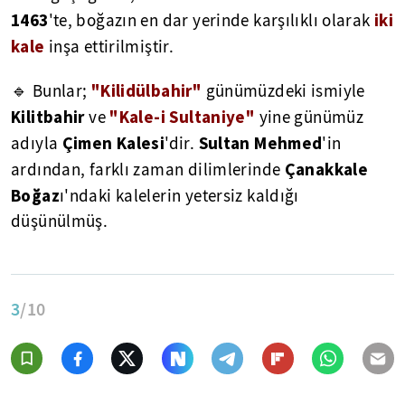
1463
iki
'te, boğazın en dar yerinde karşılıklı olarak
kale
inşa ettirilmiştir.
"Kilidülbahir"
🔹 Bunlar;
günümüzdeki ismiyle
Kilitbahir
"Kale-i Sultaniye"
ve
yine günümüz
Çimen Kalesi
Sultan Mehmed
adıyla
'dir.
'in
Çanakkale
ardından, farklı zaman dilimlerinde
Boğaz
ı'ndaki kalelerin yetersiz kaldığı
düşünülmüş.
3
/10