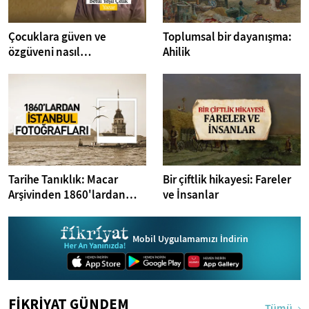
Çocuklara güven ve
Toplumsal bir dayanışma:
özgüveni nasıl
Ahilik
anlatabiliriz? I Kitap
Dedektifi
Tarihe Tanıklık: Macar
Bir çiftlik hikayesi: Fareler
Arşivinden 1860'lardan
ve İnsanlar
İstanbul Fotoğrafları
Mobil Uygulamamızı İndirin
FİKRİYAT GÜNDEM
Tümü