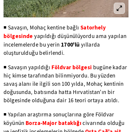
Satorhely
◾ Savaşın, Mohaç kentine bağlı
bölgesinde
yapıldığı düşünülüyordu ama yapılan
1700'lü
incelemelerde bu yerin
yıllarda
oluşturulduğu belirlendi.
Földvar bölgesi
◾ Savaşın yapıldığı
bugüne kadar
hiç kimse tarafından bilinmiyordu. Bu yüzden
savaş alanı ile ilgili son 100 yılda, Mohaç kentinin
doğusunda, batısında hatta Hırvatistan'ın bir
bölgesinde olduğuna dair 16 teori ortaya atıldı.
◾ Yapılan araştırma sonuçlarına göre Földvar
Borza-Major bataklığı
köyünün
civarında olduğu
Orta Çağ'a ait
ve jeofizik incelemelerin bölgede