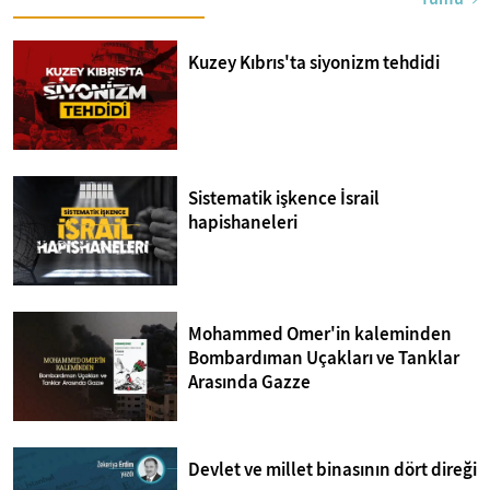
Kuzey Kıbrıs'ta siyonizm tehdidi
Sistematik işkence İsrail
hapishaneleri
Mohammed Omer'in kaleminden
Bombardıman Uçakları ve Tanklar
Arasında Gazze
Devlet ve millet binasının dört direği