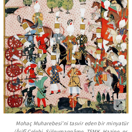
Mohaç Muharebesi'ni tasvir eden bir minyatür
(Ârifî Çelebi, Süleymannâme, TSMK, Hazine, nr.