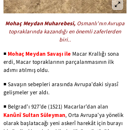
Mohaç Meydan Muharebesi,
Osmanlı'nın Avrupa
topraklarında kazandığı en önemli zaferlerden
biri..
Mohaç Meydan Savaşı ile
◾
Macar Krallığı sona
erdi, Macar topraklarının parçalanmasının ilk
adımı atılmış oldu.
◾
Savaşın sebepleri arasında Avrupa'daki siyasî
gelişmeler yer aldı.
◾
Belgrad'ı 927'de (1521) Macarlar'dan alan
Kanûnî Sultan Süleyman
, Orta Avrupa'ya yönelik
olarak başlatacağı yeni askerî harekât için burayı