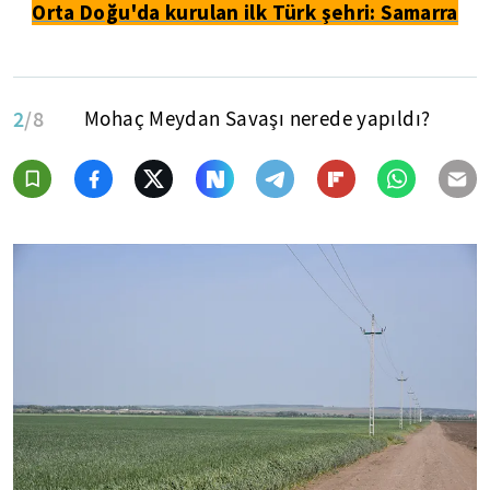
Orta Doğu'da kurulan ilk Türk şehri: Samarra
2
/8
Mohaç Meydan Savaşı nerede yapıldı?