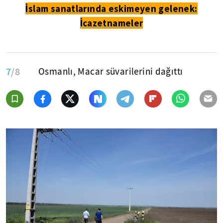
İslam sanatlarında eskimeyen gelenek:
İcazetnameler
7
/8
Osmanlı, Macar süvarilerini dağıttı