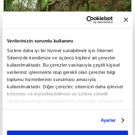
Verilerinizin sorumlu kullanımı
Sizlere daha iyi bir hizmet sunabilmek için İnternet
◾
Avrupa'daki siyasî gelişmeler Macar Krallığı'na
Sitemizde kendimize ve üçüncü kişilere ait çerezler
kullanılmaktadır. Bu çerezler vasıtasıyla çeşitli kişisel
yönelik politikalarda önemli değişmelere yol açtı.
verileriniz işlenmekte olup gerekli olan çerezler bilgi
Macar Kralı II. Layoş
Osmanlı tehdidi karşısında
toplumu hizmetlerinin sunulması amacıyla
güçlü müttefikler bulamadı. Macaristan'daki
kullanılmaktadır. Diğer çerezler, sitemizin daha işlevsel
asilzadelerin bir bölümü de II. Layoş'un
kılınması ve kişiselleştirilmesi ve sizlere yönelik
idaresinden rahatsızdı.
reklam/pazarlama faaliyetlerinin yapılması, amaçlarıyla
sınırlı olarak açık rızanız dahilinde kullanılacaktır.
Kanûnî Sultan
◾ Gerekli hazırlıkları tamamlayan
Çerezlere ilişkin tercihlerinizi çerez paneli vasıtasıyla
Ayarlar
belirleyebilirsiniz. Çerezlere ilişkin detaylı bilgi için
Süleyman
,
yanında vezîriâzam ve aynı zamanda
Ayarlar butonuna tıklayabilir,
Çerez Bilgilendirme
Rumeli beylerbeyi olan İbrâhim Paşa olduğu halde