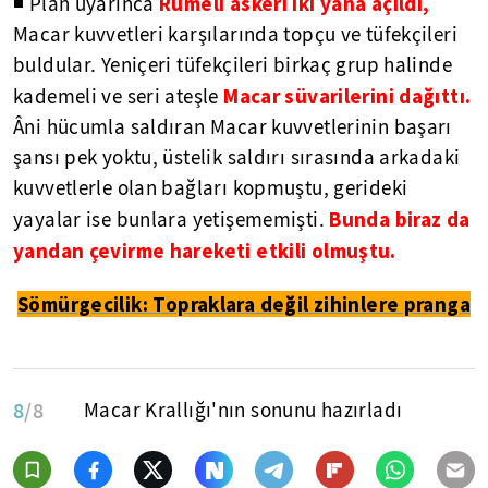
Rumeli askeri iki yana açıldı,
◾ Plan uyarınca
Macar kuvvetleri karşılarında topçu ve tüfekçileri
buldular. Yeniçeri tüfekçileri birkaç grup halinde
Macar süvarilerini dağıttı.
kademeli ve seri ateşle
Âni hücumla saldıran Macar kuvvetlerinin başarı
şansı pek yoktu, üstelik saldırı sırasında arkadaki
kuvvetlerle olan bağları kopmuştu, gerideki
Bunda biraz da
yayalar ise bunlara yetişememişti.
yandan çevirme hareketi etkili olmuştu.
Sömürgecilik: Topraklara değil zihinlere pranga
8
/8
Macar Krallığı'nın sonunu hazırladı