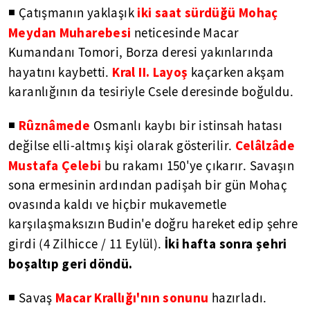
iki saat sürdüğü Mohaç
◾ Çatışmanın yaklaşık
Meydan Muharebesi
neticesinde Macar
Kumandanı Tomori, Borza deresi yakınlarında
Kral II. Layoş
hayatını kaybetti.
kaçarken akşam
karanlığının da tesiriyle Csele deresinde boğuldu.
Rûznâmede
◾
Osmanlı kaybı bir istinsah hatası
Celâlzâde
değilse elli-altmış kişi olarak gösterilir.
Mustafa Çelebi
bu rakamı 150'ye çıkarır. Savaşın
sona ermesinin ardından padişah bir gün Mohaç
ovasında kaldı ve hiçbir mukavemetle
karşılaşmaksızın Budin'e doğru hareket edip şehre
İki hafta sonra şehri
girdi (4 Zilhicce / 11 Eylül).
boşaltıp geri döndü.
Macar Krallığı'nın sonunu
◾ Savaş
hazırladı.