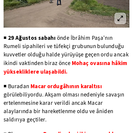
29 Ağustos sabahı
◾
önde İbrâhim Paşa'nın
Rumeli sipahileri ve tüfekçi grubunun bulunduğu
kuvvetler olduğu halde yürüyüşe geçen ordu ancak
Mohaç ovasına hâkim
ikindi vaktinden biraz önce
yüksekliklere ulaşabildi.
Macar ordugâhının karaltısı
◾ Buradan
görülebiliyordu. Akşam olması nedeniyle savaşın
ertelenmesine karar verildi ancak Macar
alaylarında bir hareketlenme oldu ve âniden
saldırıya geçtiler.