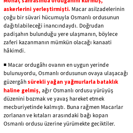
Mohaç sahrasında ordugâhını kurmuş,
askerlerini yerleştirmişti.
Macar asilzadelerinin
çoğu bir süvari hücumuyla Osmanlı ordusunun
dağıtılabileceği inancındaydı. Doğrudan
padişahın bulunduğu yere ulaşmanın, böylece
zaferi kazanmanın mümkün olacağı kanaati
hâkimdi.
◾ Macar ordugâhı ovanın en uygun yerinde
bulunuyordu, Osmanlı ordusunun ovaya ulaşacağı
sürekli yağan yağmurlarla bataklık
güzergâh
haline gelmiş,
ağır Osmanlı ordusu yürüyüş
düzenini bozmak ve yavaş hareket etmek
mecburiyetinde kalmıştı. Buna rağmen Macarlar
zorlanan ve kıtaları arasındaki bağı kopan
Osmanlı ordusu üzerine yürümekte geciktiler.