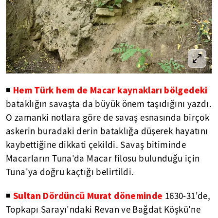
Hem Türk hem de Macar kaynakları bölgedeki
◾
bataklığın savaşta da büyük önem taşıdığını yazdı.
O zamanki notlara göre de savaş esnasında birçok
askerin buradaki derin bataklığa düşerek hayatını
kaybettiğine dikkati çekildi. Savaş bitiminde
Macarların Tuna'da Macar filosu bulunduğu için
Tuna'ya doğru kaçtığı belirtildi.
Sultan Dördüncü Murat döneminde
◾
1630-31'de,
Topkapı Sarayı'ndaki Revan ve Bağdat Köşkü'ne