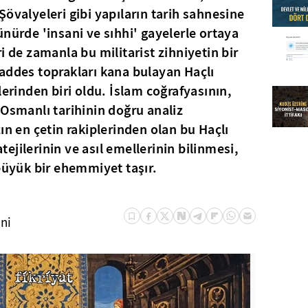
övalyeleri gibi yapıların tarih sahnesine
nürde 'insani ve sıhhi' gayelerle ortaya
i de zamanla bu militarist zihniyetin bir
addes toprakları kana bulayan Haçlı
lerinden biri oldu. İslam coğrafyasının,
 Osmanlı tarihinin doğru analiz
ın en çetin rakiplerinden olan bu Haçlı
atejilerinin ve asıl emellerinin bilinmesi,
 büyük bir ehemmiyet taşır.
ini