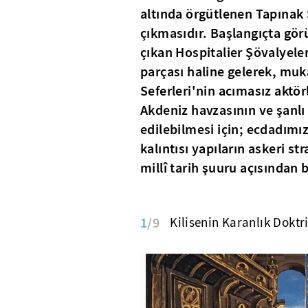
altında örgütlenen Tapınak Ş
çıkmasıdır. Başlangıçta görü
çıkan Hospitalier Şövalyeler
parçası haline gelerek, muk
Seferleri'nin acımasız aktör
Akdeniz havzasının ve şanlı
edilebilmesi için; ecdadımız
kalıntısı yapıların askeri str
millî tarih şuuru açısından
1
/9
Kilisenin Karanlık Doktr