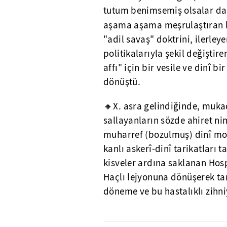
tutum benimsemiş olsalar da b
aşama aşama meşrulaştıran b
"adil savaş" doktrini, ilerley
politikalarıyla şekil değişti
affı" için bir vesile ve dinî b
dönüştü.
🔸X. asra gelindiğinde, mukad
sallayanların sözde ahiret n
muharref (bozulmuş) dinî moti
kanlı askerî-dinî tarikatları 
kisveler ardına saklanan Hosp
Haçlı lejyonuna dönüşerek ta
döneme ve bu hastalıklı zihni