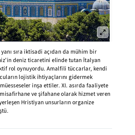
 yanı sıra iktisadi açıdan da mühim bir
iz'in deniz ticaretini elinde tutan İtalyan
tif rol oynuyordu. Amalfili tüccarlar, kendi
cuların lojistik ihtiyaçlarını gidermek
üesseseler inşa ettiler. XI. asırda faaliyete
er misafirhane ve şifahane olarak hizmet veren
yerleşen Hristiyan unsurların organize
ştü.