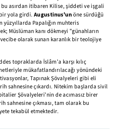
u asırdan itibaren Kilise, şiddeti ve işgali
Augustinus'un
ir yola girdi.
öne sürdüğü
en yüzyıllarda Papalığın muhteris
rerek; Müslüman kanı dökmeyi "günahların
ir vecibe olarak sunan karanlık bir teolojiye
des topraklarda İslâm'a karşı kılıç
imetleriyle mükafatlandırılacağı yönündeki
vasyonlar, Tapınak Şövalyeleri gibi eli
tarih sahnesine çıkardı. Nitekim başlarda sivil
italier Şövalyeleri'nin de acımasız birer
rih sahnesine çıkması, tam olarak bu
yete tekabül etmektedir.