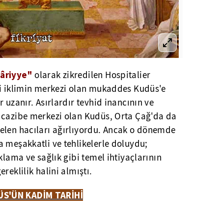
târiyye"
olarak zikredilen Hospitalier
vi iklimin merkezi olan mukaddes Kudüs'e
 uzanır. Asırlardır tevhid inancının ve
 cazibe merkezi olan Kudüs, Orta Çağ'da da
elen hacıları ağırlıyordu. Ancak o dönemde
 meşakkatli ve tehlikelerle doluydu;
klama ve sağlık gibi temel ihtiyaçlarının
reklilik halini almıştı.
S'ÜN KADİM TARİHİ