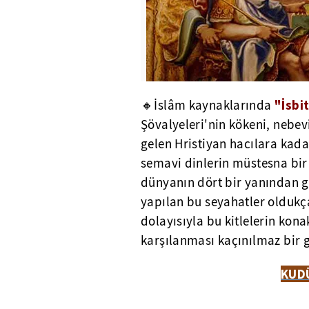
"İsbi
🔸İslâm kaynaklarında
Şövalyeleri'nin kökeni, nebe
gelen Hristiyan hacılara kadar
semavi dinlerin müstesna bir
dünyanın dört bir yanından g
yapılan bu seyahatler oldukça
dolayısıyla bu kitlelerin kona
karşılanması kaçınılmaz bir ge
KUDÜ