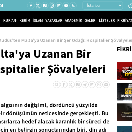
Ol
KUR'AN-I KERİM
İSLAM
YAZARLAR
AKADEMİK
GALERİ
LİSTELER
FİKRİYAT
Kudüs'ten Malta'ya Uzanan Bir Şer Odağı: Hospitalier Şövalyele
FİKR
lta'ya Uzanan Bir
spitalier Şövalyeleri
algısının değişimi, dördüncü yüzyılda
 bir dönüşümün neticesinde gerçekleşti. Bu
asırlarca hedef alacak karanlık bir süreci de
cin en belirgin sonuçlarından biri, din adı