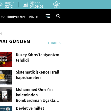
Bugün
Öğlene
32°C
04:09:07
 TV
FİKRİYAT ÖZEL
DİNLE
ri
İYAT GÜNDEM
Tümü
Kuzey Kıbrıs'ta siyonizm
tehdidi
Sistematik işkence İsrail
hapishaneleri
Mohammed Omer'in
kaleminden
Bombardıman Uçakları
ve Tanklar Arasında
Devlet ve millet