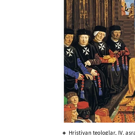
🔸 Hristiyan teologlar, IV. as