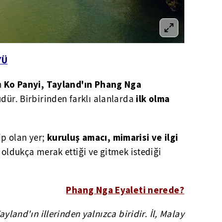
YÜ
Ko Panyi, Tayland'ın Phang Nga
n
ilk olma
dür. Birbirinden farklı alanlarda
kuruluş amacı, mimarisi ve ilgi
ip olan yer;
n oldukça merak ettiği ve gitmek istediği
Phang Nga Eyaleti nerede?
yland'ın illerinden yalnızca biridir. İl, Malay