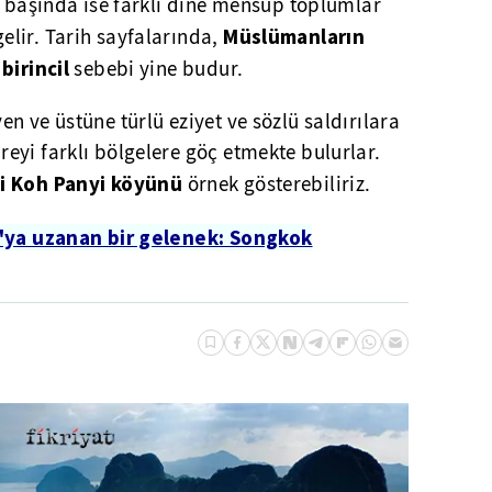
n başında ise farklı dine mensup toplumlar
Müslümanların
lir. Tarih sayfalarında,
 birincil
sebebi yine budur.
n ve üstüne türlü eziyet ve sözlü saldırılara
eyi farklı bölgelere göç etmekte bulurlar.
i Koh Panyi köyünü
örnek gösterebiliriz.
'ya uzanan bir gelenek: Songkok