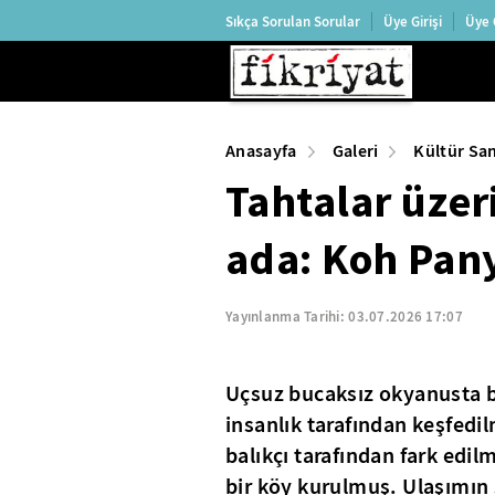
Sıkça Sorulan Sorular
Üye Girişi
Üye 
Anasayfa
Galeri
Kültür Sa
Tahtalar üzer
ada: Koh Pan
Yayınlanma Tarihi:
03.07.2026 17:07
Uçsuz bucaksız okyanusta bi
insanlık tarafından keşfed
balıkçı tarafından fark edi
bir köy kurulmuş. Ulaşımın 