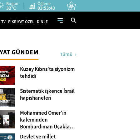
Bugün
Öğlene
32°C
03:53:41
 TV
FİKRİYAT ÖZEL
DİNLE
İYAT GÜNDEM
Tümü
Kuzey Kıbrıs'ta siyonizm
tehdidi
Sistematik işkence İsrail
hapishaneleri
Mohammed Omer'in
kaleminden
Bombardıman Uçakları
ve Tanklar Arasında
Devlet ve millet