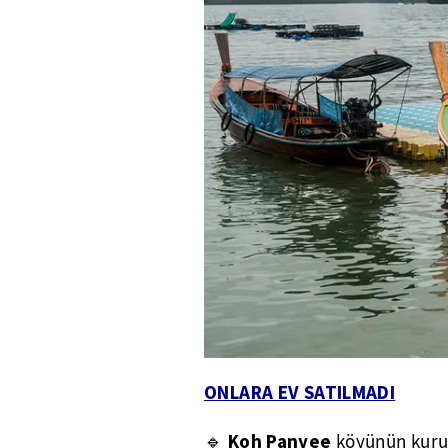
ONLARA EV SATILMADI
Koh Panyee
🔹
köyünün kuru