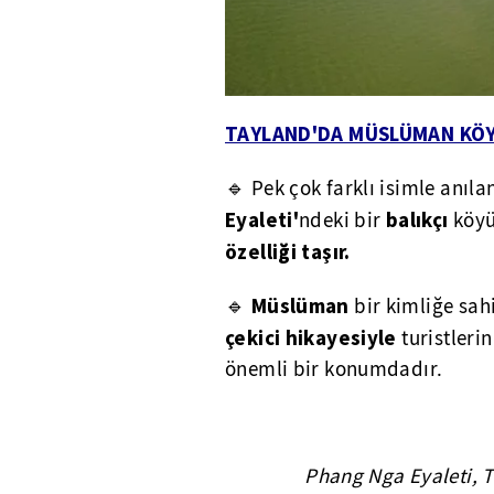
TAYLAND'DA MÜSLÜMAN KÖ
🔹 Pek çok farklı isimle anıla
Eyaleti'
balıkçı
ndeki bir
köyü
özelliği taşır.
Müslüman
🔹
bir kimliğe sah
çekici hikayesiyle
turistleri
önemli bir konumdadır.
Phang Nga Eyaleti, Ta