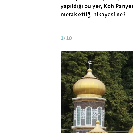
yapıldığı bu yer, Koh Panye
merak ettiği hikayesi ne?
1
/10