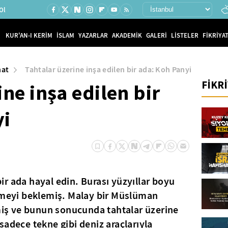
Ol
KUR'AN-I KERİM
İSLAM
YAZARLAR
AKADEMİK
GALERİ
LİSTELER
FİKRİYAT
nat
Tahtalar üzerine inşa edilen bir ada: Koh Panyi
FİKR
ine inşa edilen bir
yi
r ada hayal edin. Burası yüzyıllar boyu
ilmeyi beklemiş. Malay bir Müslüman
lmiş ve bunun sonucunda tahtalar üzerine
sadece tekne gibi deniz araçlarıyla