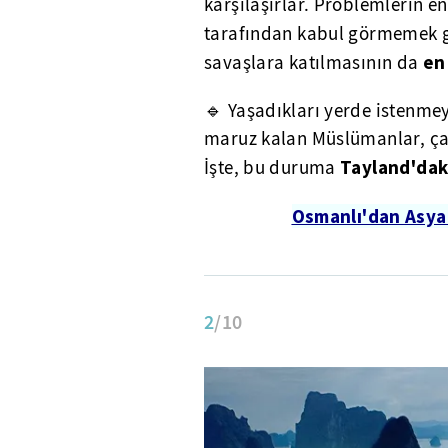
karşılaşırlar. Problemlerin e
tarafından kabul görmemek ge
en
savaşlara katılmasının da
🔹 Yaşadıkları yerde istenmeye
maruz kalan Müslümanlar, çar
Tayland'dak
İşte, bu duruma
Osmanlı'dan Asya
2
/10