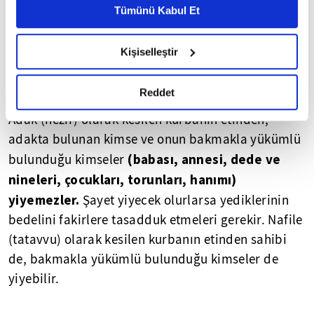
Metnimizi ziyaret edebilirsiniz.
Tümünü Kabul Et
6698 sayılı Kişisel Verilerin Korunması Kanunu uyarınca
hazırlanmış olan İnternet Sitesi Aydınlatma Metnimizi
Kişiselleştir
okumak ve sitemizi ziyaretiniz kapsamında
gerçekleştirilen veri işleme faaliyetleri ile ilgili daha
detaylı bilgi almak için lütfen
tıklayınız.
Reddet
Adak (nezir) olarak kesilen kurbanın etinden,
adakta bulunan kimse ve onun bakmakla yükümlü
(babası, annesi, dede ve
bulunduğu kimseler
nineleri, çocukları, torunları, hanımı)
yiyemezler.
Şayet yiyecek olurlarsa yediklerinin
bedelini fakirlere tasadduk etmeleri gerekir. Nafile
(tatavvu) olarak kesilen kurbanın etinden sahibi
de, bakmakla yükümlü bulunduğu kimseler de
yiyebilir.