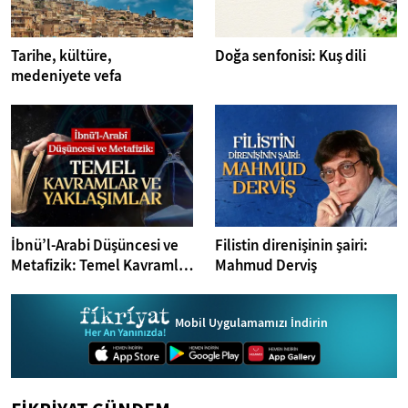
Tarihe, kültüre,
Doğa senfonisi: Kuş dili
medeniyete vefa
İbnü’l-Arabi Düşüncesi ve
Filistin direnişinin şairi:
Metafizik: Temel Kavramlar
Mahmud Derviş
ve Yaklaşımlar
Mobil Uygulamamızı İndirin