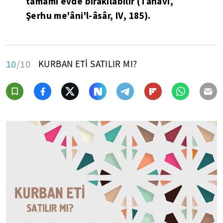
tamamı evde bırakılabilir (Tahâvî,
Şerhu me'âni'l-âsâr, IV, 185).
10
/10
KURBAN ETİ SATILIR MI?