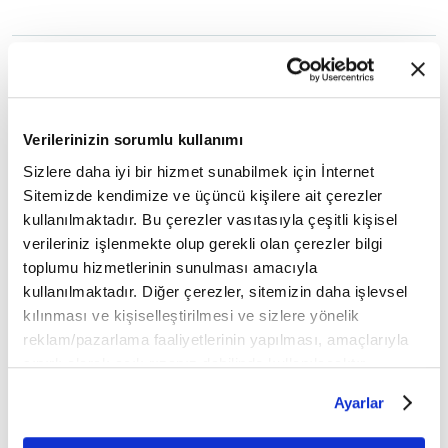
6
/10
ADAK KURBAN
Verilerinizin sorumlu kullanımı
Sizlere daha iyi bir hizmet sunabilmek için İnternet
Sitemizde kendimize ve üçüncü kişilere ait çerezler
kullanılmaktadır. Bu çerezler vasıtasıyla çeşitli kişisel
verileriniz işlenmekte olup gerekli olan çerezler bilgi
toplumu hizmetlerinin sunulması amacıyla
kullanılmaktadır. Diğer çerezler, sitemizin daha işlevsel
kılınması ve kişiselleştirilmesi ve sizlere yönelik
reklam/pazarlama faaliyetlerinin yapılması, amaçlarıyla
sınırlı olarak açık rızanız dahilinde kullanılacaktır.
Çerezlere ilişkin tercihlerinizi çerez paneli vasıtasıyla
Ayarlar
belirleyebilirsiniz. Çerezlere ilişkin detaylı bilgi için
Ayarlar butonuna tıklayabilir,
Çerez Bilgilendirme