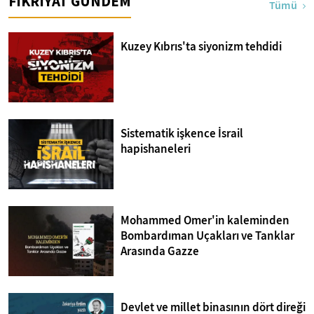
FİKRİYAT GÜNDEM
Tümü
Kuzey Kıbrıs'ta siyonizm tehdidi
Sistematik işkence İsrail
hapishaneleri
Mohammed Omer'in kaleminden
Bombardıman Uçakları ve Tanklar
Arasında Gazze
Devlet ve millet binasının dört direği