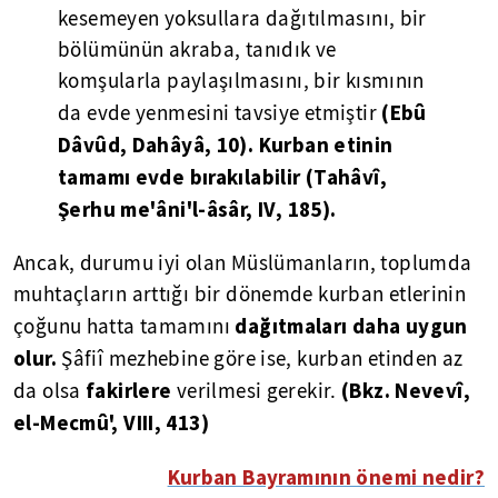
kesemeyen yoksullara dağıtılmasını, bir
bölümünün akraba, tanıdık ve
komşularla paylaşılmasını, bir kısmının
(Ebû
da evde yenmesini tavsiye etmiştir
Dâvûd, Dahâyâ, 10). Kurban etinin
tamamı evde bırakılabilir (Tahâvî,
Şerhu me'âni'l-âsâr, IV, 185).
Ancak, durumu iyi olan Müslümanların, toplumda
muhtaçların arttığı bir dönemde kurban etlerinin
dağıtmaları daha uygun
çoğunu hatta tamamını
olur.
Şâfiî mezhebine göre ise, kurban etinden az
fakirlere
(Bkz. Nevevî,
da olsa
verilmesi gerekir.
el-Mecmû', VIII, 413)
Kurban Bayramının önemi nedir?