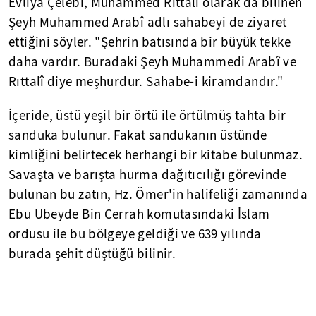
Evliyâ Çelebi, Muhammed Rıttalî olarak da bilinen
Şeyh Muhammed Arabî adlı sahabeyi de ziyaret
ettiğini söyler. "Şehrin batısında bir büyük tekke
daha vardır. Buradaki Şeyh Muhammedi Arabî ve
Rıttalî diye meşhurdur. Sahabe-i kiramdandır."
İçeride, üstü yeşil bir örtü ile örtülmüş tahta bir
sanduka bulunur. Fakat sandukanın üstünde
kimliğini belirtecek herhangi bir kitabe bulunmaz.
Savaşta ve barışta hurma dağıtıcılığı görevinde
bulunan bu zatın, Hz. Ömer'in halifeliği zamanında
Ebu Ubeyde Bin Cerrah komutasındaki İslam
ordusu ile bu bölgeye geldiği ve 639 yılında
burada şehit düştüğü bilinir.