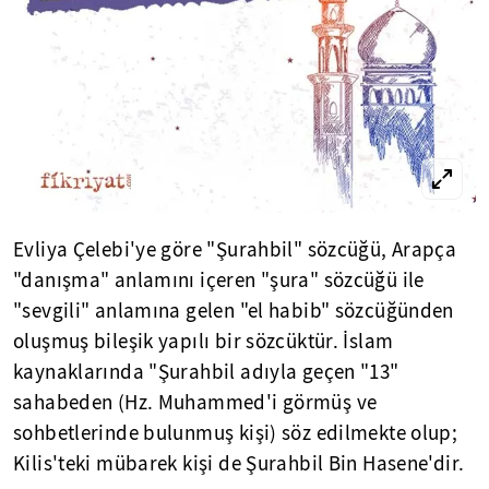
Evliya Çelebi'ye göre "Şurahbil" sözcüğü, Arapça
"danışma" anlamını içeren "şura" sözcüğü ile
"sevgili" anlamına gelen "el habib" sözcüğünden
oluşmuş bileşik yapılı bir sözcüktür. İslam
kaynaklarında "Şurahbil adıyla geçen "13"
sahabeden (Hz. Muhammed'i görmüş ve
sohbetlerinde bulunmuş kişi) söz edilmekte olup;
Kilis'teki mübarek kişi de Şurahbil Bin Hasene'dir.