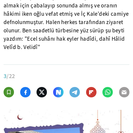
almak için çabalayıp sonunda almış ve oranın
hâkimi iken oğlu vefat etmiş ve İç Kale'deki camiye
defnolunmuştur. Halen herkes tarafından ziyaret
olunur. Ben saadetlü türbesine yüz sürüp şu beyti
yazdım: "Ecel suhânı hak eyler hadîdi, dahî Hâlid
Velîd b. Velidî"
3
/22