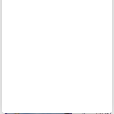
Hz. Peygamberin (sav) akrabasındandır. Allah
tarafından nâzil olan âyet-i kerimeyi ve rahmânî
vahyi, Muâviye hazretleriyle yazarlardı. Vahiy
kâtibiydi. Nice kere üzerlerine nur indiği vardır.
Çok yüksek emsalsiz bir tekkedir."
11
/22
ŞURAHBİL B. HASENE KİMDİR?