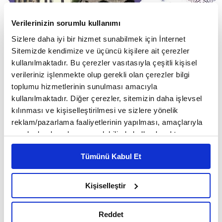
Verilerinizin sorumlu kullanımı
Sizlere daha iyi bir hizmet sunabilmek için İnternet
Sitemizde kendimize ve üçüncü kişilere ait çerezler
kullanılmaktadır. Bu çerezler vasıtasıyla çeşitli kişisel
verileriniz işlenmekte olup gerekli olan çerezler bilgi
toplumu hizmetlerinin sunulması amacıyla
kullanılmaktadır. Diğer çerezler, sitemizin daha işlevsel
kılınması ve kişiselleştirilmesi ve sizlere yönelik
reklam/pazarlama faaliyetlerinin yapılması, amaçlarıyla
sınırlı olarak açık rızanız dahilinde kullanılacaktır.
Çerezlere ilişkin tercihlerinizi çerez paneli vasıtasıyla
Tümünü Kabul Et
belirleyebilirsiniz. Çerezlere ilişkin detaylı bilgi için
Ayarlar butonuna tıklayabilir,
Çerez Bilgilendirme
Âmid'in fethine katılıp şehit düşen sahibelerin,
Metnimizi ziyaret edebilirsiniz.
fetih sonrası Hz. Süleyman Camii ve türbelerin
Kişiselleştir
6698 sayılı Kişisel Verilerin Korunması Kanunu uyarınca
bulunduğu alana defnedildikleri, bu alana fetih
hazırlanmış olan İnternet Sitesi Aydınlatma Metnimizi
sonrası Diyarbakır'ın ilk camisinin inşa edildiği
Reddet
okumak ve sitemizi ziyaretiniz kapsamında