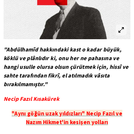
"Abdülhamîd hakkındaki kast o kadar büyük,
köklü ve plânlıdır ki, onu her ne pahasına ve
hangi usulle olursa olsun çürütmek için, hissî ve
sahte tarafından fikrî, el atılmadık vâsıta
bırakılmamıştır."
Necip Fazıl Kısakürek
"Aynı göğün uzak yıldızları" Necip Fazıl ve
Nazım Hikmet'in kesişen yolları