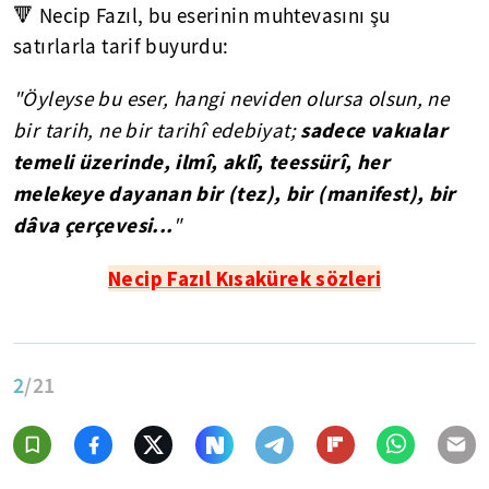
🔻 Necip Fazıl, bu eserinin muhtevasını şu
satırlarla tarif buyurdu:
"Öyleyse bu eser, hangi neviden olursa olsun, ne
sadece vakıalar
bir tarih, ne bir tarihî edebiyat;
temeli üzerinde, ilmî, aklî, teessürî, her
melekeye dayanan bir (tez), bir (manifest), bir
dâva çerçevesi...
"
Necip Fazıl Kısakürek sözleri
2
/21