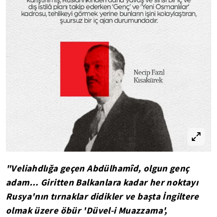
"Veliahdlığa geçen Abdülhamîd, olgun genç
adam... Giritten Balkanlara kadar her noktayı
Rusya'nın tırnaklar didikler ve başta İngiltere
olmak üzere öbür 'Düvel-i Muazzama',