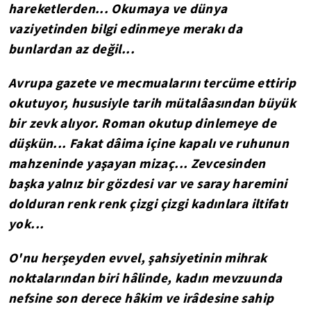
hareketlerden... Okumaya ve dünya
vaziyetinden bilgi edinmeye merakı da
bunlardan az değil...
Avrupa gazete ve mecmualarını tercüme ettirip
okutuyor, hususiyle tarih mütalâasından büyük
bir zevk alıyor. Roman okutup dinlemeye de
düşkün... Fakat dâima içine kapalı ve ruhunun
mahzeninde yaşayan mizaç... Zevcesinden
başka yalnız bir gözdesi var ve saray haremini
dolduran renk renk çizgi çizgi kadınlara iltifatı
yok...
O'nu herşeyden evvel, şahsiyetinin mihrak
noktalarından biri hâlinde, kadın mevzuunda
nefsine son derece hâkim ve irâdesine sahip