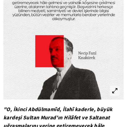
"O, İkinci Abdülmamîd, İlahî kaderle, büyük
kardeşi Sultan Murad'ın Hilâfet ve Saltanat
uğraşmalarını yerine getiremeyecek hâle