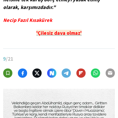
olarak, karşımızdadır."
Necip Fazıl Kısakürek
'Çilesiz dava olmaz'
9
/21