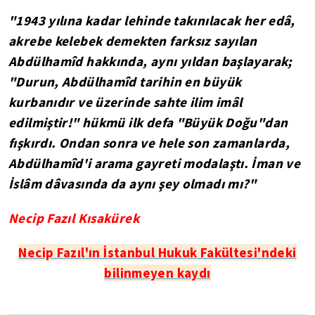
"1943 yılına kadar lehinde takınılacak her edâ,
akrebe kelebek demekten farksız sayılan
Abdülhamîd hakkında, aynı yıldan başlayarak;
"Durun, Abdülhamîd tarihin en büyük
kurbanıdır ve üzerinde sahte ilim imâl
edilmiştir!" hükmü ilk defa "Büyük Doğu"dan
fışkırdı. Ondan sonra ve hele son zamanlarda,
Abdülhamîd'i arama gayreti modalaştı. İman ve
İslâm dâvasında da aynı şey olmadı mı?"
Necip Fazıl Kısakürek
Necip Fazıl'ın İstanbul Hukuk Fakültesi'ndeki
bilinmeyen kaydı