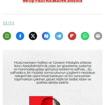
Necip Fazıl Kısakürek anısına
11
/21