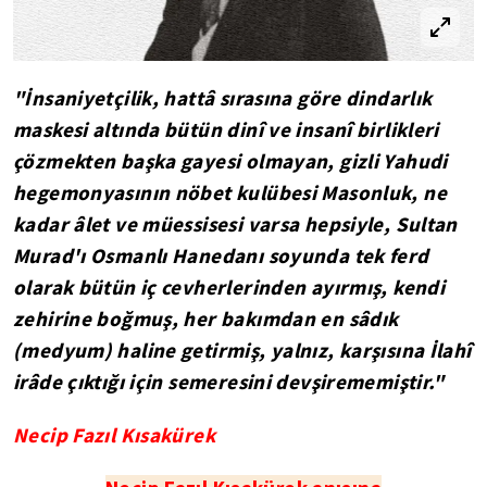
"İnsaniyetçilik, hattâ sırasına göre dindarlık
maskesi altında bütün dinî ve insanî birlikleri
çözmekten başka gayesi olmayan, gizli Yahudi
hegemonyasının nöbet kulübesi Masonluk, ne
kadar âlet ve müessisesi varsa hepsiyle, Sultan
Murad'ı Osmanlı Hanedanı soyunda tek ferd
olarak bütün iç cevherlerinden ayırmış, kendi
zehirine boğmuş, her bakımdan en sâdık
(medyum) haline getirmiş, yalnız, karşısına İlahî
irâde çıktığı için semeresini devşirememiştir."
Necip Fazıl Kısakürek