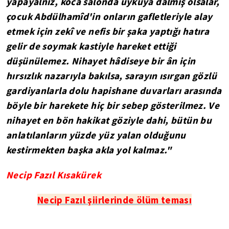
yapayalnız, koca salonda uykuya dalmış olsalar,
çocuk Abdülhamîd'in onların gafletleriyle alay
etmek için zekî ve nefis bir şaka yaptığı hatıra
gelir de soymak kastiyle hareket ettiği
düşünülemez. Nihayet hâdiseye bir ân için
hırsızlık nazarıyla bakılsa, sarayın ısırgan gözlü
gardiyanlarla dolu hapishane duvarları arasında
böyle bir harekete hiç bir sebep gösterilmez. Ve
nihayet en bön hakikat göziyle dahi, bütün bu
anlatılanların yüzde yüz yalan olduğunu
kestirmekten başka akla yol kalmaz."
Necip Fazıl Kısakürek
Necip Fazıl şiirlerinde ölüm teması