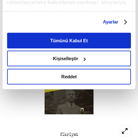
reklam/pazarlama faaliyetlerinin yapılması, amaçlarıyla
sınırlı olarak açık rızanız dahilinde kullanılacaktır.
Çerezlere ilişkin tercihlerinizi çerez paneli vasıtasıyla
Ayarlar
belirleyebilirsiniz. Çerezlere ilişkin detaylı bilgi için
Ayarlar butonuna tıklayabilir,
Çerez Bilgilendirme
Metnimizi ziyaret edebilirsiniz.
Tümünü Kabul Et
6698 sayılı Kişisel Verilerin Korunması Kanunu uyarınca
hazırlanmış olan İnternet Sitesi Aydınlatma Metnimizi
Kişiselleştir
okumak ve sitemizi ziyaretiniz kapsamında
gerçekleştirilen veri işleme faaliyetleri ile ilgili daha
detaylı bilgi almak için lütfen
tıklayınız.
Reddet