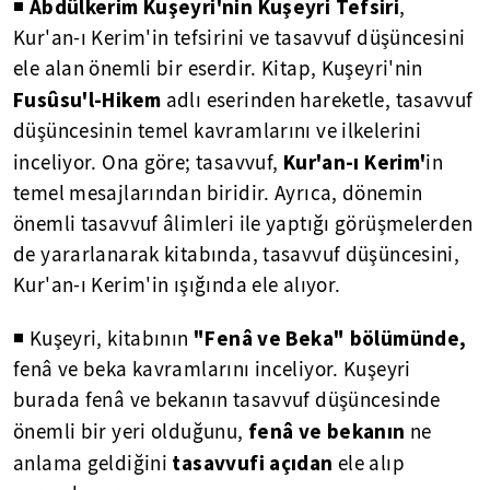
Abdülkerim Kuşeyri'nin Kuşeyri Tefsiri
◾
,
Kur'an-ı Kerim'in tefsirini ve tasavvuf düşüncesini
ele alan önemli bir eserdir. Kitap, Kuşeyri'nin
Fusûsu'l-Hikem
adlı eserinden hareketle, tasavvuf
düşüncesinin temel kavramlarını ve ilkelerini
Kur'an-ı Kerim'
inceliyor. Ona göre; tasavvuf,
in
temel mesajlarından biridir. Ayrıca, dönemin
önemli tasavvuf âlimleri ile yaptığı görüşmelerden
de yararlanarak kitabında, tasavvuf düşüncesini,
Kur'an-ı Kerim'in ışığında ele alıyor.
"Fenâ ve Beka" bölümünde,
◾ Kuşeyri, kitabının
fenâ ve beka kavramlarını inceliyor. Kuşeyri
burada fenâ ve bekanın tasavvuf düşüncesinde
fenâ ve bekanın
önemli bir yeri olduğunu,
ne
tasavvufi açıdan
anlama geldiğini
ele alıp