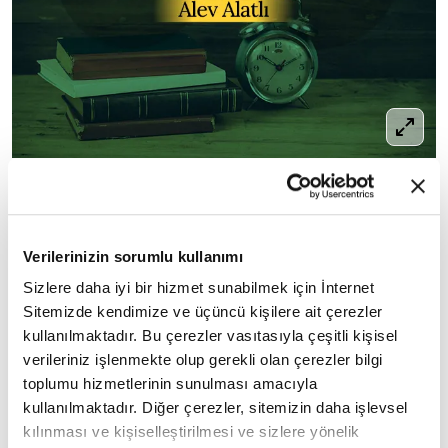
"İşleyebileceğimiz en büyük günah, birbirimize
kayıtsız kalmamızdır. "
Verilerinizin sorumlu kullanımı
Fesüphanallah! - Alev Alatlı
Sizlere daha iyi bir hizmet sunabilmek için İnternet
Sitemizde kendimize ve üçüncü kişilere ait çerezler
kullanılmaktadır. Bu çerezler vasıtasıyla çeşitli kişisel
verileriniz işlenmekte olup gerekli olan çerezler bilgi
7
/46
Var Olmak - Nurettin Topçu
toplumu hizmetlerinin sunulması amacıyla
kullanılmaktadır. Diğer çerezler, sitemizin daha işlevsel
kılınması ve kişiselleştirilmesi ve sizlere yönelik