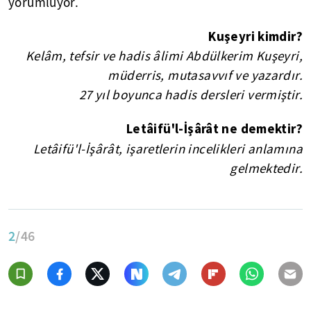
yorumluyor.
Kuşeyri kimdir?
Kelâm, tefsir ve hadis âlimi Abdülkerim Kuşeyri,
müderris, mutasavvıf ve yazardır.
27 yıl boyunca hadis dersleri vermiştir.
Letâifü'l-İşârât ne demektir?
Letâifü'l-İşârât,
işaretlerin incelikleri anlamına
gelmektedir.
2
/46