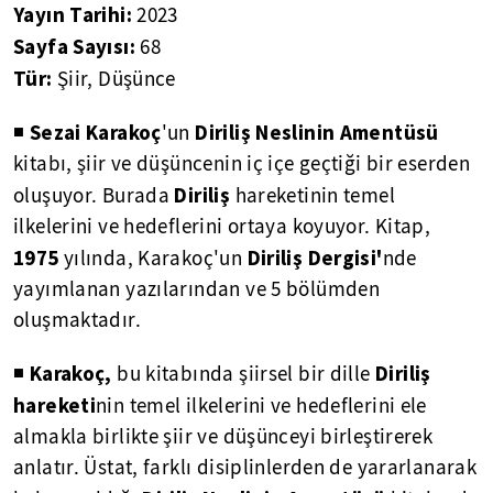
Yayın Tarihi:
2023
Sayfa Sayısı:
68
Tür:
Şiir, Düşünce
Sezai Karakoç
Diriliş Neslinin Amentüsü
◾
'un
kitabı, şiir ve düşüncenin iç içe geçtiği bir eserden
Diriliş
oluşuyor. Burada
hareketinin temel
ilkelerini ve hedeflerini ortaya koyuyor. Kitap,
1975
Diriliş Dergisi'
yılında, Karakoç'un
nde
yayımlanan yazılarından ve 5 bölümden
oluşmaktadır.
Karakoç,
Diriliş
◾
bu kitabında şiirsel bir dille
hareketi
nin temel ilkelerini ve hedeflerini ele
almakla birlikte şiir ve düşünceyi birleştirerek
anlatır. Üstat, farklı disiplinlerden de yararlanarak