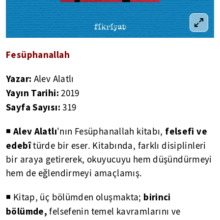
Fesüphanallah
Yazar:
Alev Alatlı
Yayın Tarihi:
2019
Sayfa Sayısı:
319
Alev Alatlı
felsefi ve
◾
'nın Fesüphanallah kitabı,
edebî
türde bir eser. Kitabında, farklı disiplinleri
bir araya getirerek, okuyucuyu hem düşündürmeyi
hem de eğlendirmeyi amaçlamış.
birinci
◾ Kitap, üç bölümden oluşmakta;
bölümde,
felsefenin temel kavramlarını ve