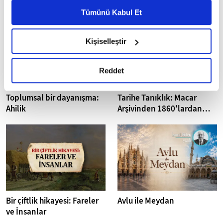
Metnimizi ziyaret edebilirsiniz.
Tümünü Kabul Et
6698 sayılı Kişisel Verilerin Korunması Kanunu uyarınca
hazırlanmış olan İnternet Sitesi Aydınlatma Metnimizi
Kişiselleştir
okumak ve sitemizi ziyaretiniz kapsamında
gerçekleştirilen veri işleme faaliyetleri ile ilgili daha
detaylı bilgi almak için lütfen
tıklayınız.
Reddet
Toplumsal bir dayanışma:
Tarihe Tanıklık: Macar
Ahilik
Arşivinden 1860'lardan
İstanbul Fotoğrafları
Bir çiftlik hikayesi: Fareler
Avlu ile Meydan
ve İnsanlar