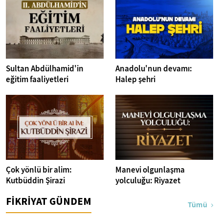
Sultan Abdülhamid'in
Anadolu'nun devamı:
eğitim faaliyetleri
Halep şehri
Çok yönlü bir alim:
Manevi olgunlaşma
Kutbüddin Şirazi
yolculuğu: Riyazet
FİKRİYAT GÜNDEM
Tümü