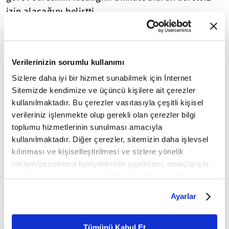
izin alacağını belirtti.
Miran, aday gösterildiği görev süresinin dört
buçuk ay olduğuna işaret ederek, "Eğer sadece
Verilerinizin sorumlu kullanımı
birkaç ay değil de daha uzun bir süre için aday
gösterilir ve onaylanırsam, kesinlikle istifa
Sizlere daha iyi bir hizmet sunabilmek için İnternet
Sitemizde kendimize ve üçüncü kişilere ait çerezler
ederim." dedi.
kullanılmaktadır. Bu çerezler vasıtasıyla çeşitli kişisel
verileriniz işlenmekte olup gerekli olan çerezler bilgi
ABD Başkanı
Donald Trump
, geçen ay, Miran'ı 31
toplumu hizmetlerinin sunulması amacıyla
Ocak 2026'ya kadar görev yapmak üzere Fed
kullanılmaktadır. Diğer çerezler, sitemizin daha işlevsel
Yönetim Kurulu üyeliğine aday göstermişti.
kılınması ve kişiselleştirilmesi ve sizlere yönelik
reklam/pazarlama faaliyetlerinin yapılması, amaçlarıyla
Trump, bu süreçte söz konusu görev için kalıcı bir
sınırlı olarak açık rızanız dahilinde kullanılacaktır.
aday belirlemek üzere çalışmaların devam
Çerezlere ilişkin tercihlerinizi çerez paneli vasıtasıyla
Ayarlar
edeceğini belirtmişti.
belirleyebilirsiniz. Çerezlere ilişkin detaylı bilgi için
Ayarlar butonuna tıklayabilir,
Çerez Bilgilendirme
Metnimizi ziyaret edebilirsiniz.
Tümünü Kabul Et