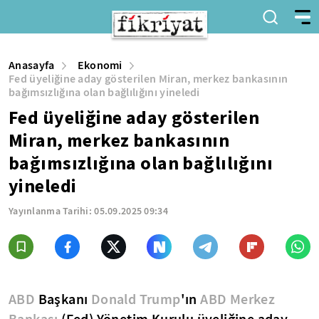
Anasayfa
Ekonomi
Fed üyeliğine aday gösterilen Miran, merkez bankasının
bağımsızlığına olan bağlılığını yineledi
Fed üyeliğine aday gösterilen
Miran, merkez bankasının
bağımsızlığına olan bağlılığını
yineledi
Yayınlanma Tarihi:
05.09.2025 09:34
ABD
Başkanı
Donald Trump
'ın
ABD Merkez