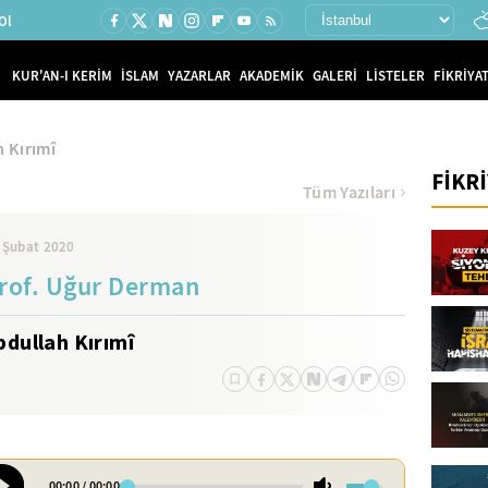
Ol
KUR'AN-I KERİM
İSLAM
YAZARLAR
AKADEMİK
GALERİ
LİSTELER
FİKRİYAT
 Kırımî
FİKR
Tüm Yazıları
 Şubat 2020
rof. Uğur Derman
bdullah Kırımî
00:00
/
00:00