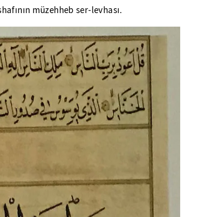
hafının müzehheb ser-levhası.