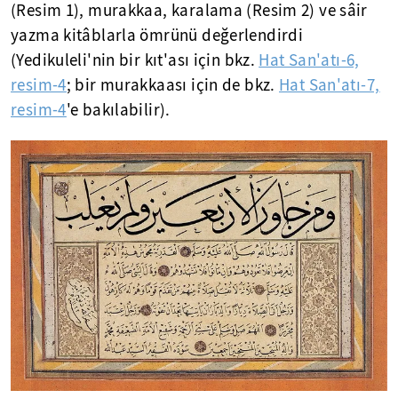
(Resim 1), murakkaa, karalama (Resim 2) ve sâir
yazma kitâblarla ömrünü değerlendirdi
(Yedikuleli'nin bir kıt'ası için bkz.
Hat San'atı-6,
resim-4
; bir murakkaası için de bkz.
Hat San'atı-7,
resim-4
'e bakılabilir).