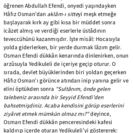
öğrenen Abdullah Efendi, onyedi yaşındayken
Hâfız Osman'dan
aklâm-ı
sitte
yi meşk etmeğe
başlayarak kırk ay gibi kısa bir müddet sonra
icâzet almış ve verdiği eserlerle üstâdının
teveccühünü kazanmışdır. İşte misâl: Hocasıyla
yolda giderlerken, bir yerde durmak lâzım gelir.
Osman Efendi dükkân kenarında dinlenirken, onun
arzûsuyla Yedikuleli de içeriye geçip oturur. O
sırada, devlet büyüklerinden biri yoldan geçerken
Hâfız Osman'ı görünce atından inip yanına gelir ve
elini öptükden sonra
"Sultânım, önde gelen
talebeniz arasında bir Seyyid Efendi'den
bahsetmişdiniz. Acaba kendisini görüp eserlerini
ziyâret etmek mümkün olmaz mı?"
deyince,
Osman Efendi dükkân penceresindeki kafesi
kaldırıp içerde oturan Yedikuleli'yi göstererek: