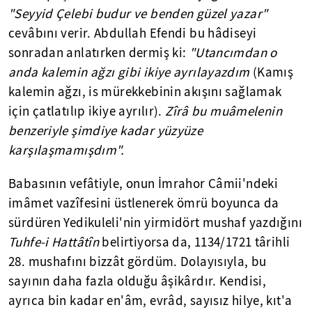
"Seyyid Çelebi budur ve benden güzel yazar"
cevâbını verir. Abdullah Efendi bu hâdiseyi
sonradan anlatırken dermiş ki:
"Utancımdan o
anda kalemin ağzı gibi ikiye ayrılayazdım
(Kamış
kalemin ağzı, is mürekkebinin akışını sağlamak
için çatlatılıp ikiye ayrılır).
Zîrâ bu muâmelenin
benzeriyle şimdiye kadar yüzyüze
karşılaşmamışdım".
Babasının vefâtiyle, onun İmrahor Câmii'ndeki
imâmet vazîfesini üstlenerek ömrü boyunca da
sürdüren Yedikuleli'nin yirmidört mushaf yazdığını
Tuhfe
-i Hattâtîn
belirtiyorsa da, 1134/1721 târihli
28. mushafını bizzât gördüm. Dolayısıyla, bu
sayının daha fazla olduğu âşikârdır. Kendisi,
ayrıca bin kadar en'âm, evrâd, sayısız hilye, kıt'a