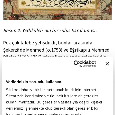
Resim 2: Yedikuleli'nin bir sülüs karalaması.
Pek çok talebe yetişdirdi, bunlar arasında
Şekerzâde Mehmed (ö.1753) ve Eğrikapılı Mehmed
Râsim (1688-1756) efendiler en önde gelenleridir.
Ayrıca 1708 yılından îtibâren
Topkapı Sarayı
'nın
meşk muallimliğine getirildi; Sultan III. Ahmed'in
himâye ve alâkası dâimâ üzerinde oldu. Bu konuda
Verilerinizin sorumlu kullanımı
yine bir vak'a nakledelim: Yaptığı is mürekkebinin
Sizlere daha iyi bir hizmet sunabilmek için İnternet
güzelliği Sultan III. Ahmed'in huzûrunda
Sitemizde kendimize ve üçüncü kişilere ait çerezler
anlatılınca, hemen bir baltacı nefer yollanarak,
kullanılmaktadır. Bu çerezler vasıtasıyla çeşitli kişisel
Abdullah Efendi'nin talebesine yazı meşk ettiği
verileriniz işlenmekte olup gerekli olan çerezler bilgi
sırada onun önüne gelmiş, oradaki mürekkeb
toplumu hizmetlerinin sunulması amacıyla