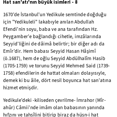
Hat san'atı'nın büyük isimleri - 8
1670'de İstanbul'un Yedikule semtinde doğduğu
için "Yedikuleli" lakabıyle anılan Abdullah
Efendi'nin soyu, baba ve ana tarafından Hz.
Peygamber'e bağlandığı cihetle, imzâlarında
Seyyid'liğini de dâimâ belirtir; bir diğer adı da
Emîr'dir. Hem babası Seyyid Hasan Hâşimî
(ö.1687), hem de oğlu Seyyid Abdülhalîm Hasib
(1705-1759) ve torunu Seyyid Mehmed Said (1739-
1758) efendilerin de hattat olmaları dolayısıyle,
demek ki bu âile, dört nesil boyunca hat san'atına
hizmet etmişdir.
Yedikule'deki -kiliseden çevrilme- İmrahor (Mîr-
ahûr) Câmii'nde imâm olan babasının yanında
hıfzını ve tahsîlini bitirip biraz da hüsn-i hat