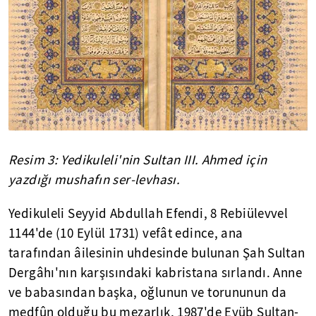
Resim 3: Yedikuleli'nin Sultan III. Ahmed için
yazdığı mushafın ser-levhası.
Yedikuleli Seyyid Abdullah Efendi, 8 Rebiülevvel
1144'de (10 Eylül 1731) vefât edince, ana
tarafından âilesinin uhdesinde bulunan Şah Sultan
Dergâhı'nın karşısındaki kabristana sırlandı. Anne
ve babasından başka, oğlunun ve torununun da
medfûn olduğu bu mezarlık, 1987'de Eyüb Sultan-