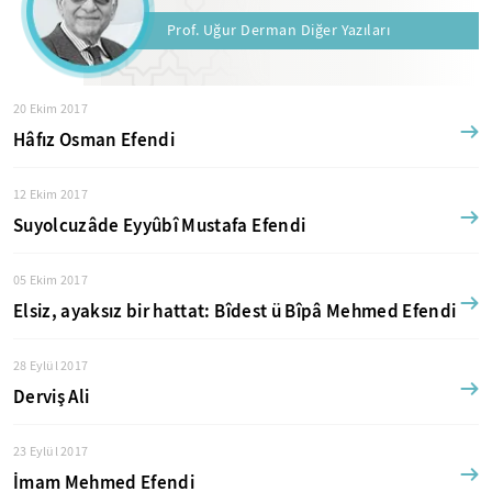
Prof. Uğur Derman Diğer Yazıları
20 Ekim 2017
Hâfız Osman Efendi
12 Ekim 2017
Suyolcuzâde Eyyûbî Mustafa Efendi
05 Ekim 2017
Elsiz, ayaksız bir hattat: Bîdest ü Bîpâ Mehmed Efendi
28 Eylül 2017
Derviş Ali
23 Eylül 2017
İmam Mehmed Efendi