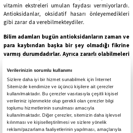
vitamin ekstreleri umulan faydası vermiyorlardı.
Antioksidanlar, oksidatif hasarı önleyemedikleri
gibi zarar da verebilmekteydiler.
Bilim adamları bugün antioksidanların zaman ve
para kaybından başka bir şey olmadığı fikrine
varmış durumdadırlar. Ayrıca zararlı olabilmeleri
de cabası
.
Verilerinizin sorumlu kullanımı
Vitamin takviyesi şart değil
Sizlere daha iyi bir hizmet sunabilmek için İnternet
Sitemizde kendimize ve üçüncü kişilere ait çerezler
Besinlerin içinde aldığımızda antioksidan etkili
kullanılmaktadır. Bu çerezler vasıtasıyla çeşitli kişisel
olduğu halde E ve C vitaminleri başta olmak üzere
verileriniz işlenmekte olup gerekli olan çerezler bilgi
hiçbir yapay vitaminin yararlı olmadığı, hatta
toplumu hizmetlerinin sunulması amacıyla
kullanılmaktadır. Diğer çerezler, sitemizin daha işlevsel
zarar verdiği son yıllarda yayınlanan ciddi
kılınması ve kişiselleştirilmesi ve sizlere yönelik
bilimsel araştırmalarla ispatlandı. Yağda eriyen A,
reklam/pazarlama faaliyetlerinin yapılması, amaçlarıyla