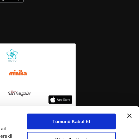
Tümünü Kabul Et
ait
erekli