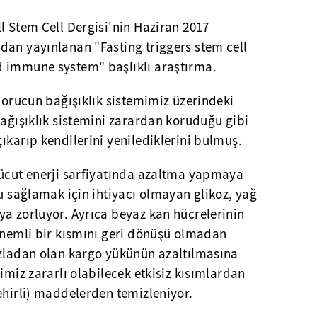
l Stem Cell Dergisi'nin Haziran 2017
dan yayınlanan "Fasting triggers stem cell
d immune system" başlıklı araştırma.
i orucun bağışıklık sistemimiz üzerindeki
bağışıklık sistemini zarardan koruduğu gibi
ıkarıp kendilerini yenilediklerini bulmuş.
vücut enerji sarfiyatında azaltma yapmaya
nu sağlamak için ihtiyacı olmayan glikoz, yağ
ya zorluyor. Ayrıca beyaz kan hücrelerinin
 önemli bir kısmını geri dönüşü olmadan
azladan olan kargo yükünün azaltılmasına
imiz zararlı olabilecek etkisiz kısımlardan
ehirli) maddelerden temizleniyor.