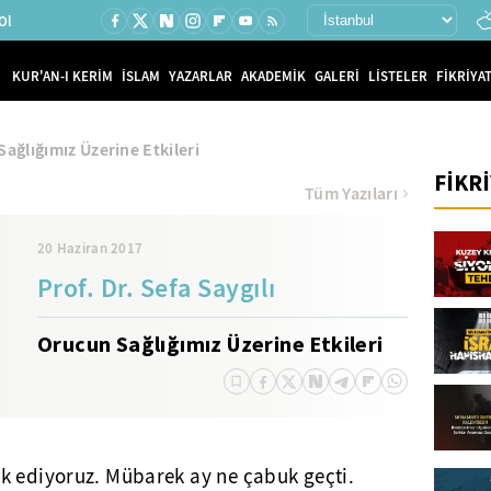
Ol
KUR'AN-I KERİM
İSLAM
YAZARLAR
AKADEMİK
GALERİ
LİSTELER
FİKRİYAT
ağlığımız Üzerine Etkileri
FİKR
Tüm Yazıları
20 Haziran 2017
Prof. Dr. Sefa Saygılı
Orucun Sağlığımız Üzerine Etkileri
k ediyoruz. Mübarek ay ne çabuk geçti.