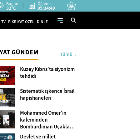
Bugün
Öğlene
32°C
05:34:48
 TV
FİKRİYAT ÖZEL
DİNLE
İYAT GÜNDEM
Tümü
Kuzey Kıbrıs'ta siyonizm
tehdidi
Sistematik işkence İsrail
hapishaneleri
Mohammed Omer'in
kaleminden
Bombardıman Uçakları
ve Tanklar Arasında
Devlet ve millet