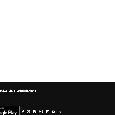
R
GİZLİLİK BİLDİRİMİ
KÜNYE