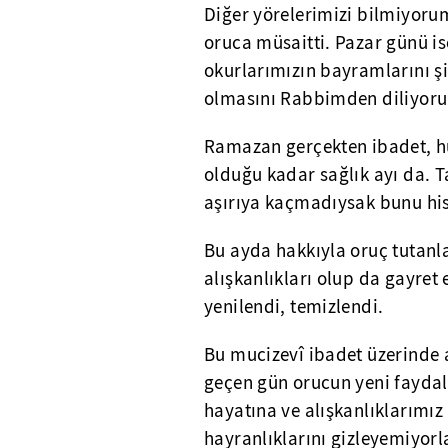
Diğer yörelerimizi bilmiyoru
oruca müsaitti. Pazar günü i
okurlarımızın bayramlarını şi
olmasını Rabbimden diliyor
Ramazan gerçekten ibadet, hu
olduğu kadar sağlık ayı da. 
aşırıya kaçmadıysak bunu his
Bu ayda hakkıyla oruç tutanlar
alışkanlıkları olup da gayre
yenilendi, temizlendi.
Bu mucizevî ibadet üzerinde a
geçen gün orucun yeni faydal
hayatına ve alışkanlıklarımız
hayranlıklarını gizleyemiyorl