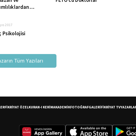
azan ve
FETÖ’cü Doktorlar
ımlılıklardan
unma
yıs 2017
 Psikolojisi
azarın Tüm Yazıları
LER
FİKRİYAT ÖZEL
KURAN-I KERİM
AKADEMİK
FOTOĞRAF
GALERİ
FİKRİYAT TV
YAZARLA