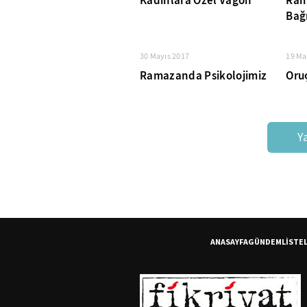
Kadınlara Özel Vagon
Ram
Bağ
Kor
30 Mayıs 2017
19 Ma
Ramazanda Psikolojimiz
Oruç
Y
ANASAYFA
GÜNDEM
LİSTE