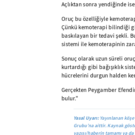
Açlıktan sonra yendiğinde ise
Oruç bu özelliğiyle kemoterap
Çünkü kemoterapi bilindiği g
baskılayan bir tedavi şekli. B
sistemi ile kemoterapinin zar
Sonuç olarak uzun süreli oruç
kurtardığı gibi bağışıklık sis
hücrelerini durgun halden k
Gerçekten Peygamber Efendim
bulur."
Yasal Uyarı:
Yayınlanan köşe
Grubu’na aittir. Kaynak göste
yazısı/haberin tamamı ya da 