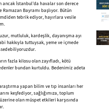
m ancak İstanbul'da havalar son derece
se Ramazan Bayramı başlıyor. Bütün
mdiden tebrik ediyor, hayırlara vesile
um.
zur, mutluluk, kardeşlik, dayanışma ayı
Tabi hakkıyla tuttuysak, yeme ve içmede
sedebiliyoruzdur.
ın fazla kilosu olan zayıfladı, kötü
t edenler bundan kurtuldu. Bedenimiz adeta
raştırma yapan bilim ve tıp insanları her
arını keşfediyor, sağlığımıza, toplum
 üzerine olan müspet etkileri karşısında
ar.